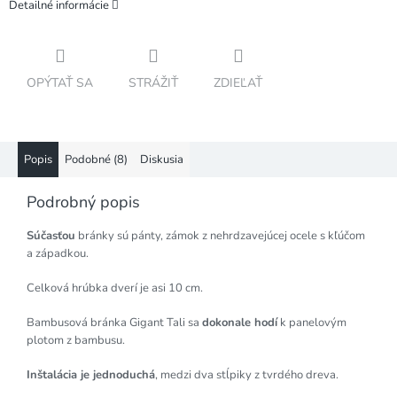
Detailné informácie
OPÝTAŤ SA
STRÁŽIŤ
ZDIEĽAŤ
Popis
Podobné (8)
Diskusia
Podrobný popis
Súčasťou
bránky sú pánty, zámok z nehrdzavejúcej ocele s kľúčom
a západkou.
Celková hrúbka dverí je asi 10 cm.
Bambusová bránka Gigant Tali sa
dokonale hodí
k panelovým
plotom z bambusu.
Inštalácia je jednoduchá
, medzi dva stĺpiky z tvrdého dreva.