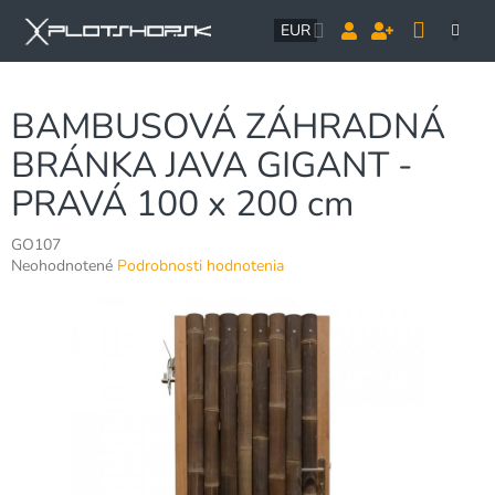
Prejsť
NÁK
na
EUR
obsah
KOŠÍ
BAMBUSOVÁ ZÁHRADNÁ
BRÁNKA JAVA GIGANT -
PRAVÁ 100 x 200 cm
GO107
Priemerné
Neohodnotené
Podrobnosti hodnotenia
hodnotenie
produktu
je
0,0
z
5
hviezdičiek.