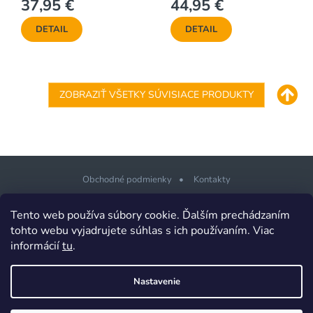
37,95 €
44,95 €
DETAIL
DETAIL
ZOBRAZIŤ VŠETKY SÚVISIACE PRODUKTY
Obchodné podmienky
Kontakty
Z
Tento web používa súbory cookie. Ďalším prechádzaním
á
tohto webu vyjadrujete súhlas s ich používaním. Viac
p
informácií
tu
.
Copyright 2026
PLOTSHOP.sk Ploty a brány pre každého
. Všetky
ä
práva vyhradené.
t
Design šablony vytvořil
Shoptetak.cz
&
Tomáš Hlad
.
Nastavenie
i
Vytvoril Shoptet
e