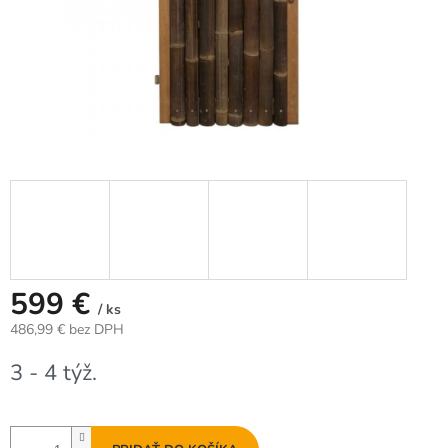
599 €
/ ks
486,99 € bez DPH
Jednotková
3 - 4 týž.
cena: