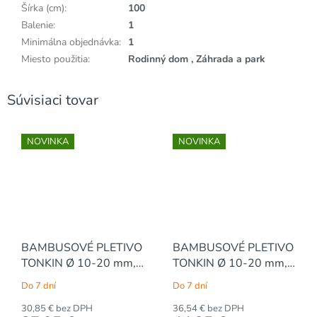
Šírka (cm)
:
100
Balenie
:
1
Minimálna objednávka
:
1
Miesto použitia
:
Rodinný dom , Záhrada a park
Súvisiaci tovar
NOVINKA
NOVINKA
BAMBUSOVÉ PLETIVO
BAMBUSOVÉ PLETIVO
TONKIN Ø 10-20 mm,
TONKIN Ø 10-20 mm,
š.180 x v.100 cm
180 x 120 cm
Do 7 dní
Do 7 dní
30,85 € bez DPH
36,54 € bez DPH