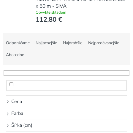
x 50 m - SIVÁ
Obvykle skladom
112,80 €
R
a
Odporúčame
Najlacnejšie
Najdrahšie
Najpredávanejšie
d
e
Abecedne
n
i
e
p
r
o
d
Cena
u
k
Farba
t
Šírka (cm)
o