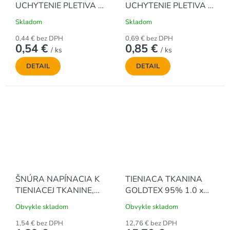
UCHYTENIE PLETIVA -
UCHYTENIE PLETIVA -
POZINKOVANÉ (50 ks /
ZELENÉ (50 ks / bal.)
Skladom
Skladom
bal.)
0,44 € bez DPH
0,69 € bez DPH
0,54 €
0,85 €
/ ks
/ ks
DETAIL
DETAIL
ŠNÚRA NAPÍNACIA K
TIENIACA TKANINA
TIENIACEJ TKANINE,
GOLDTEX 95% 1.0 x
124 m
10 m - ZELENÁ
Obvykle skladom
Obvykle skladom
1,54 € bez DPH
12,76 € bez DPH