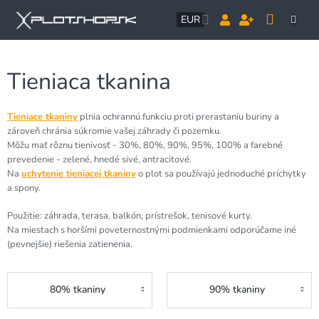
Prejsť
NÁK
na
EUR
obsah
KOŠÍ
Tieniaca tkanina
Tieniace tkaniny
plnia ochrannú funkciu proti prerastaniu buriny a
zároveň chránia súkromie vašej záhrady či pozemku.
Môžu mať rôznu tienivosť - 30%, 80%, 90%, 95%, 100% a farebné
prevedenie - zelené, hnedé sivé, antracitové.
Na
uchytenie tieniacej tkaniny
o plot sa používajú jednoduché príchytky
a spony.
Použitie: záhrada, terasa, balkón, prístrešok, tenisové kurty.
Na miestach s horšími poveternostnými podmienkami odporúčame iné
(pevnejšie) riešenia zatienenia.
80% tkaniny
90% tkaniny