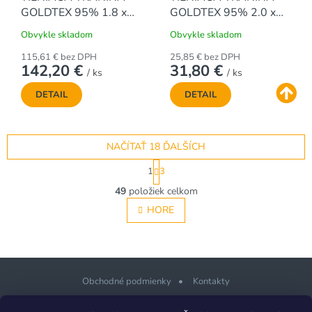
GOLDTEX 95% 1.8 x
GOLDTEX 95% 2.0 x
50 m - ZELENÁ
10 m - ZELENÁ
Obvykle skladom
Obvykle skladom
115,61 € bez DPH
25,85 € bez DPH
142,20 €
31,80 €
/ ks
/ ks
DETAIL
DETAIL
NAČÍTAŤ 18 ĎALŠÍCH
S
1
3
t
O
r
49
položiek celkom
v
á
l
HORE
n
á
k
o
d
v
a
a
c
n
i
Obchodné podmienky
Kontakty
i
e
e
p
Z