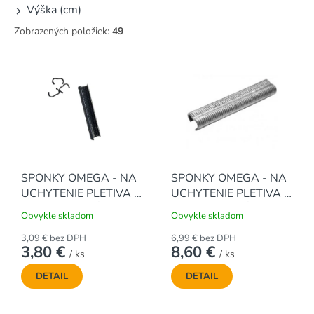
v
Výška (cm)
Zobrazených položiek:
49
V
ý
p
i
s
p
r
o
SPONKY OMEGA - NA
SPONKY OMEGA - NA
d
UCHYTENIE PLETIVA -
UCHYTENIE PLETIVA -
u
ANTRACITOVÉ (200 ks
POZINKOVANÉ (1000
k
Obvykle skladom
Obvykle skladom
/ bal.)
ks / bal.)
t
3,09 € bez DPH
6,99 € bez DPH
o
3,80 €
8,60 €
/ ks
/ ks
v
DETAIL
DETAIL