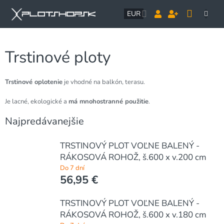
Prejsť
NÁK
na
EUR
obsah
KOŠÍ
Trstinové ploty
Trstinové oplotenie
je vhodné na balkón, terasu.
Je lacné, ekologické a
má mnohostranné použitie
.
Najpredávanejšie
TRSTINOVÝ PLOT VOĽNE BALENÝ -
RÁKOSOVÁ ROHOŽ, š.600 x v.200 cm
Do 7 dní
56,95 €
TRSTINOVÝ PLOT VOĽNE BALENÝ -
RÁKOSOVÁ ROHOŽ, š.600 x v.180 cm