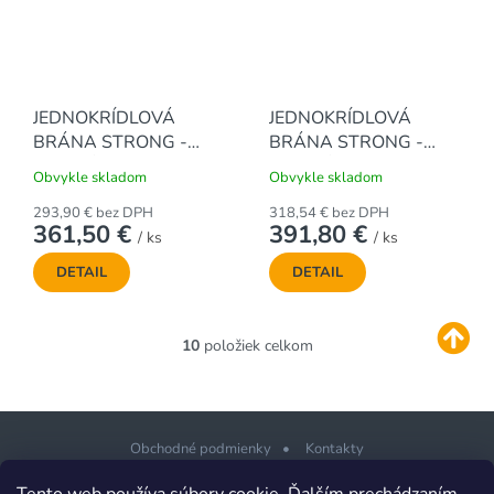
JEDNOKRÍDLOVÁ
JEDNOKRÍDLOVÁ
BRÁNA STRONG -
BRÁNA STRONG -
ZELENÁ, 1800 x 1000
ZELENÁ, 2000 x 1000
Obvykle skladom
Obvykle skladom
mm
mm
293,90 € bez DPH
318,54 € bez DPH
361,50 €
391,80 €
/ ks
/ ks
DETAIL
DETAIL
10
položiek celkom
O
v
l
á
d
Obchodné podmienky
Kontakty
a
c