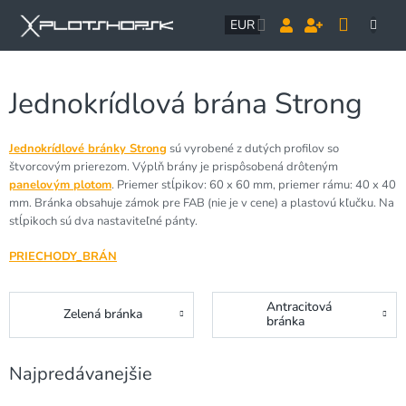
Prejsť
NÁK
na
EUR
obsah
KOŠÍ
Jednokrídlová brána Strong
Jednokrídlové bránky Strong
sú vyrobené z dutých profilov so
štvorcovým prierezom. Výplň brány je prispôsobená drôteným
panelovým plotom
. Priemer stĺpikov: 60 x 60 mm, priemer rámu: 40 x 40
mm. Bránka obsahuje zámok pre FAB (nie je v cene) a plastovú kľučku. Na
stĺpikoch sú dva nastaviteľné pánty.
PRIECHODY_BRÁN
Antracitová
Zelená bránka
bránka
Najpredávanejšie