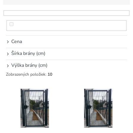
n
i
e
p
r
o
d
Cena
u
k
Šírka brány (cm)
t
Výška brány (cm)
o
v
Zobrazených položiek:
10
V
ý
p
i
s
p
r
o