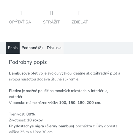
OPÝTAŤ SA
STRÁŽIŤ
ZDIEĽAŤ
Popis
Podobné (8)
Diskusia
Podrobný popis
Bambusové
pletivo je svojou výškou ideálne ako záhradný plot a
svojou hustotou dodáva útulné súkromie.
Pletivo
je možné použiť na mnohých miestach, v interiéri aj
exteriéri.
V ponuke máme rôzne výšky
100, 150, 180, 200 cm
.
Tienivosť:
80%
.
Životnosť:
10 rokov
Phyllostachys nigra (čierny bambus)
pochádza z Číny dorastá
výšky 25 m a šírky 30 cm.