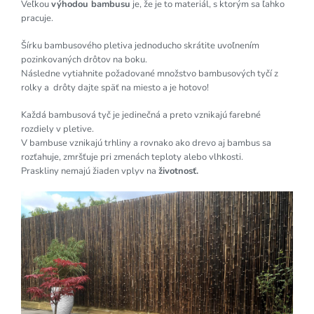
Veľkou
výhodou bambusu
je, že je to materiál, s ktorým sa ľahko
pracuje.
Šírku bambusového pletiva jednoducho skrátite uvoľnením
pozinkovaných drôtov na boku.
Následne vytiahnite požadované množstvo bambusových tyčí z
rolky a drôty dajte späť na miesto a je hotovo!
Každá bambusová tyč je jedinečná a preto vznikajú farebné
rozdiely v pletive.
V bambuse vznikajú trhliny a rovnako ako drevo aj bambus sa
rozťahuje, zmršťuje pri zmenách teploty alebo vlhkosti.
Praskliny nemajú žiaden vplyv na
životnosť.