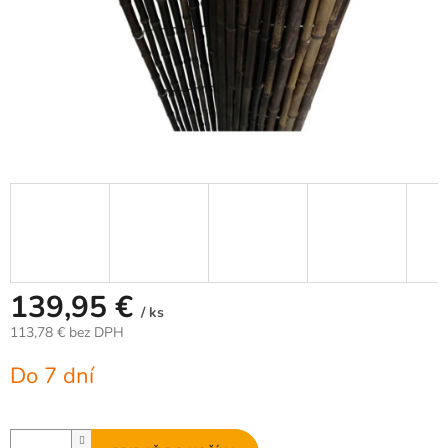
139,95 €
/ ks
113,78 € bez DPH
Jednotková
Do 7 dní
cena: