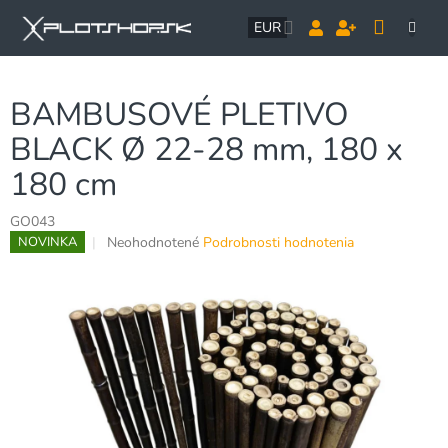
Prejsť
NÁK
na
EUR
obsah
KOŠÍ
BAMBUSOVÉ PLETIVO
BLACK Ø 22-28 mm, 180 x
180 cm
GO043
Priemerné
Neohodnotené
Podrobnosti hodnotenia
NOVINKA
hodnotenie
produktu
je
0,0
z
5
hviezdičiek.