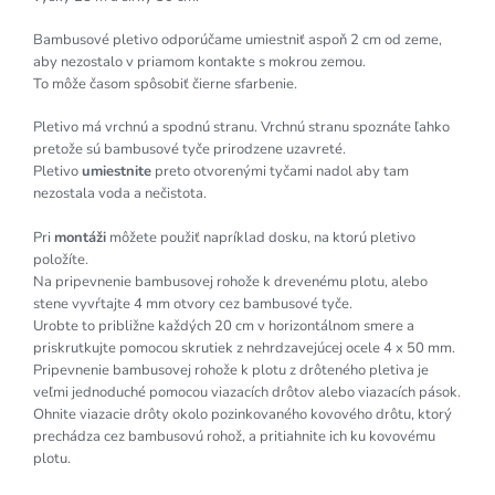
Bambusové pletivo odporúčame umiestniť aspoň 2 cm od zeme,
aby nezostalo v priamom kontakte s mokrou zemou.
To môže časom spôsobiť čierne sfarbenie.
Pletivo má vrchnú a spodnú stranu. Vrchnú stranu spoznáte ľahko
pretože sú bambusové tyče prirodzene uzavreté.
Pletivo
umiestnite
preto otvorenými tyčami nadol aby tam
nezostala voda a nečistota.
Pri
montáži
môžete použiť napríklad dosku, na ktorú pletivo
položíte.
Na pripevnenie bambusovej rohože k drevenému plotu, alebo
stene vyvŕtajte 4 mm otvory cez bambusové tyče.
Urobte to približne každých 20 cm v horizontálnom smere a
priskrutkujte pomocou skrutiek z nehrdzavejúcej ocele 4 x 50 mm.
Pripevnenie bambusovej rohože k plotu z drôteného pletiva je
veľmi jednoduché pomocou viazacích drôtov alebo viazacích pások.
Ohnite viazacie drôty okolo pozinkovaného kovového drôtu, ktorý
prechádza cez bambusovú rohož, a pritiahnite ich ku kovovému
plotu.