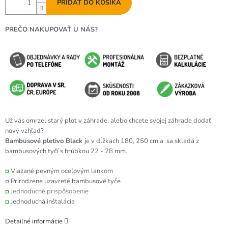
PRIDAŤ DO KOŠÍKA
PREČO NAKUPOVAŤ U NÁS?
Už vás omrzel starý plot v záhrade, alebo chcete svojej záhrade dodať
nový vzhľad?
Bambusové pletivo Black
je v dĺžkach 180, 250 cm a sa skladá z
bambusových tyčí s hrúbkou 22 - 28 mm.
¤
Viazané pevným oceľovým lankom
¤ Prirodzene uzavreté bambusové tyče
¤
Jednoduché prispôsobenie
¤
Jednoduchá inštalácia
Detailné informácie