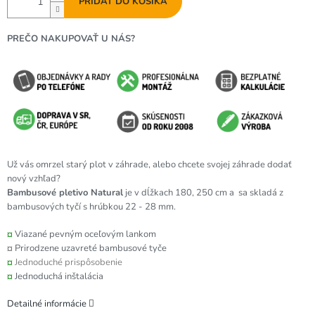
PRIDAŤ DO KOŠÍKA
PREČO NAKUPOVAŤ U NÁS?
Už vás omrzel starý plot v záhrade, alebo chcete svojej záhrade dodať
nový vzhľad?
Bambusové pletivo Natural
je v dĺžkach 180, 250 cm a sa skladá z
bambusových tyčí s hrúbkou 22 - 28 mm.
¤
Viazané pevným oceľovým lankom
¤ Prirodzene uzavreté bambusové tyče
¤
Jednoduché prispôsobenie
¤
Jednoduchá inštalácia
Detailné informácie