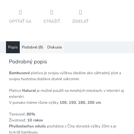
OPÝTAŤ SA
STRÁŽIŤ
ZDIEĽAŤ
Popis
Podobné (8)
Diskusia
Podrobný popis
Bambusové
pletivo je svojou výškou ideálne ako záhradný plot a
svojou hustotou dodáva útulné súkromie.
Pletivo
Natural
je možné použiť na mnohých miestach, v interiéri aj
exteriéri.
V ponuke máme rôzne výšky
100, 150, 180, 200 cm
.
Tienivosť:
80%
.
Životnosť:
10 rokov
Phyllostachys edulis
pochádza z Číny dorastá výšky 20m a je
to kráľ bambusu.