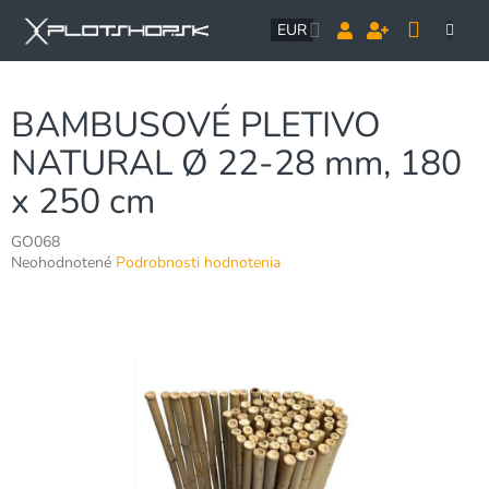
Prejsť
NÁK
na
EUR
obsah
KOŠÍ
BAMBUSOVÉ PLETIVO
NATURAL Ø 22-28 mm, 180
x 250 cm
GO068
Priemerné
Neohodnotené
Podrobnosti hodnotenia
hodnotenie
produktu
je
0,0
z
5
hviezdičiek.