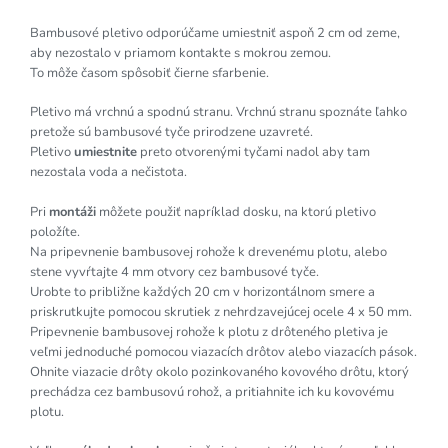
Bambusové pletivo odporúčame umiestniť aspoň 2 cm od zeme,
aby nezostalo v priamom kontakte s mokrou zemou.
To môže časom spôsobiť čierne sfarbenie.
Pletivo má vrchnú a spodnú stranu. Vrchnú stranu spoznáte ľahko
pretože sú bambusové tyče prirodzene uzavreté.
Pletivo
umiestnite
preto otvorenými tyčami nadol aby tam
nezostala voda a nečistota.
Pri
montáži
môžete použiť napríklad dosku, na ktorú pletivo
položíte.
Na pripevnenie bambusovej rohože k drevenému plotu, alebo
stene vyvŕtajte 4 mm otvory cez bambusové tyče.
Urobte to približne každých 20 cm v horizontálnom smere a
priskrutkujte pomocou skrutiek z nehrdzavejúcej ocele 4 x 50 mm.
Pripevnenie bambusovej rohože k plotu z drôteného pletiva je
veľmi jednoduché pomocou viazacích drôtov alebo viazacích pások.
Ohnite viazacie drôty okolo pozinkovaného kovového drôtu, ktorý
prechádza cez bambusovú rohož, a pritiahnite ich ku kovovému
plotu.