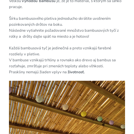
Veľkou
výhodou bambusu
je, že je to materiál, s ktorým sa ľahko
pracuje.
Šírku bambusového pletiva jednoducho skrátite uvoľnením
pozinkovaných drôtov na boku.
Následne vytiahnite požadované množstvo bambusových tyčí z
rolky a drôty dajte späť na miesto a je hotovo!
Každá bambusová tyč je jedinečná a preto vznikajú farebné
rozdiely v pletive.
V bambuse vznikajú trhliny a rovnako ako drevo aj bambus sa
rozťahuje, zmršťuje pri zmenách teploty alebo vlhkosti.
Praskliny nemajú žiaden vplyv na
životnosť.