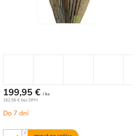
199,95 €
/ ks
162,56 € bez DPH
Jednotková
Do 7 dní
cena: