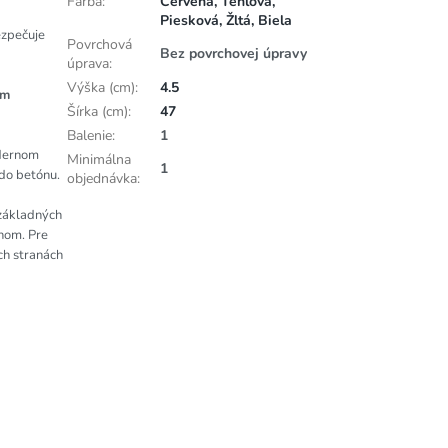
Farba
:
Červená, Tehlová,
Piesková, Žltá, Biela
ezpečuje
Povrchová
Bez povrchovej úpravy
úprava
:
Výška (cm)
:
4.5
cm
Šírka (cm)
:
47
Balenie
:
1
odernom
Minimálna
1
do betónu.
objednávka
:
základných
nom. Pre
h stranách