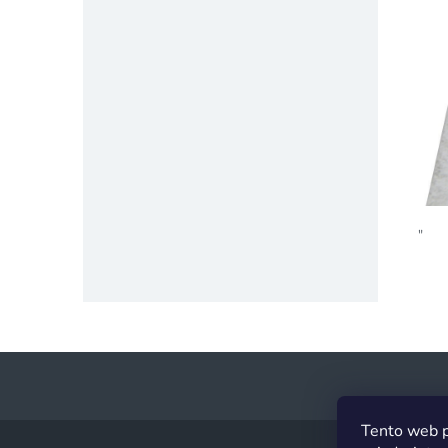
"
Z
Tento web p