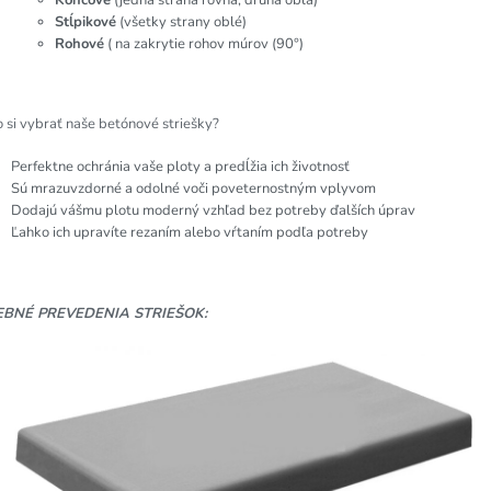
Stĺpikové
(všetky strany oblé)
Rohové
( na zakrytie rohov múrov (90°)
 si vybrať naše betónové striešky?
Perfektne ochránia vaše ploty a predĺžia ich životnosť
Sú mrazuvzdorné a odolné voči poveternostným vplyvom
Dodajú vášmu plotu moderný vzhľad bez potreby ďalších úprav
Ľahko ich upravíte rezaním alebo vŕtaním podľa potreby
EBNÉ PREVEDENIA STRIEŠOK: