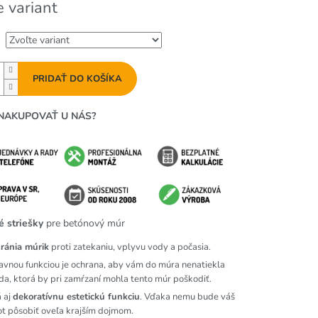
e variant
PRIDAŤ DO KOŠÍKA
NAKUPOVAŤ U NÁS?
 striešky
pre betónový múr
ránia múrik
proti zatekaniu, vplyvu vody a počasia.
avnou funkciou je ochrana, aby vám do múra nenatiekla
da, ktorá by pri zamŕzaní mohla tento múr poškodiť.
 aj
dekoratívnu estetickú funkciu
. Vďaka nemu bude váš
ot pôsobiť oveľa krajším dojmom.