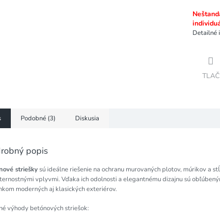
Neštanda
individu
Detailné 
TLAČ
s
Podobné (3)
Diskusia
robný popis
nové striešky
sú ideálne riešenie na ochranu murovaných plotov, múrikov a st
ternostnými vplyvmi. Vďaka ich odolnosti a elegantnému dizajnu sú obľúben
nkom moderných aj klasických exteriérov.
né výhody betónových striešok: