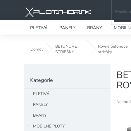
Prejsť
na
obsah
PLETIVÁ
PANELY
BRÁNY
MOBILN
BETÓNOVÉ
Rovné betónové
Domov
STRIEŠKY
striešky
B
BE
o
Preskočiť
č
Kategórie
kategórie
RO
n
ý
PLETIVÁ
p
Priemer
Neohod
a
PANELY
hodnote
n
produkt
BRÁNY
e
je
l
0,0
MOBILNÉ PLOTY
z