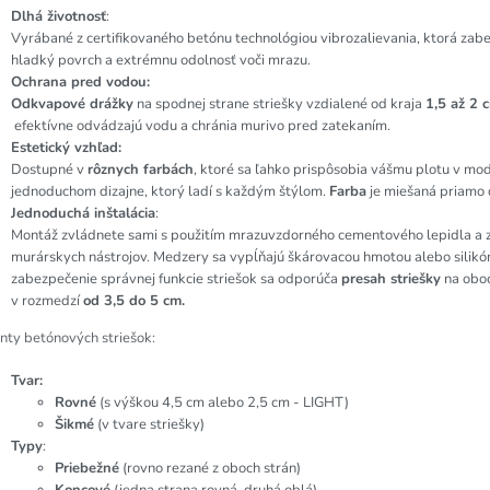
Dlhá životnosť
:
Vyrábané z certifikovaného betónu technológiou vibrozalievania, ktorá zab
hladký povrch a extrémnu odolnosť voči mrazu.
Ochrana pred vodou:
Odkvapové drážky
na spodnej strane striešky vzdialené od kraja
1,5 až 2 
efektívne odvádzajú vodu a chránia murivo pred zatekaním.
Estetický vzhľad:
Dostupné v
rôznych farbách
, ktoré sa ľahko prispôsobia vášmu plotu v m
jednoduchom dizajne, ktorý ladí s každým štýlom.
Farba
je miešaná priamo 
Jednoduchá inštalácia
:
Montáž zvládnete sami s použitím mrazuvzdorného cementového lepidla a 
murárskych nástrojov. Medzery sa vypĺňajú škárovacou hmotou alebo silikó
zabezpečenie správnej funkcie striešok sa odporúča
presah striešky
na oboc
v rozmedzí
od 3,5 do 5 cm.
nty betónových striešok:
Tvar:
Rovné
(s výškou 4,5 cm alebo 2,5 cm - LIGHT)
Šikmé
(v tvare striešky)
Typy
:
Priebežné
(rovno rezané z oboch strán)
Koncové
(jedna strana rovná, druhá oblá)