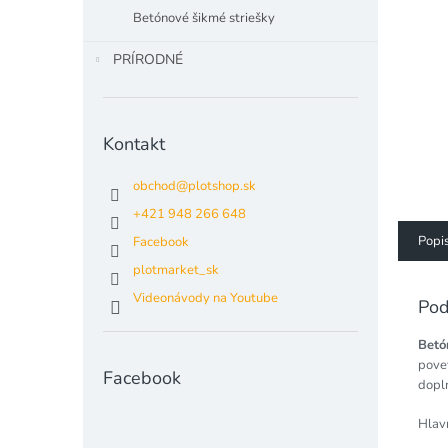
Betónové šikmé striešky
PRÍRODNÉ
Kontakt
obchod
@
plotshop.sk
+421 948 266 648
Popi
Facebook
plotmarket_sk
Videonávody na Youtube
Pod
Betó
pove
Facebook
dopl
Hlav