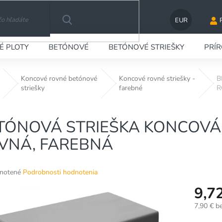
EUR
HĽADAŤ
É PLOTY
BETÓNOVÉ
BETÓNOVÉ STRIEŠKY
PRÍ
Koncové rovné betónové
Koncové rovné striešky -
B
striešky
farebné
R
TÓNOVÁ STRIEŠKA KONCOVÁ 50
VNÁ, FAREBNÁ
né
notené
Podrobnosti hodnotenia
nie
9,7
u
7,90 € b
Jednotko