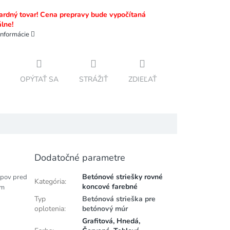
rdný tovar! Cena prepravy bude vypočítaná
álne!
informácie
OPÝTAŤ SA
STRÁŽIŤ
ZDIEĽAŤ
Dodatočné parametre
Betónové striešky rovné
ĺpov pred
Kategória
:
koncové farebné
ým
Typ
Betónová strieška pre
oplotenia
:
betónový múr
Grafitová, Hnedá,