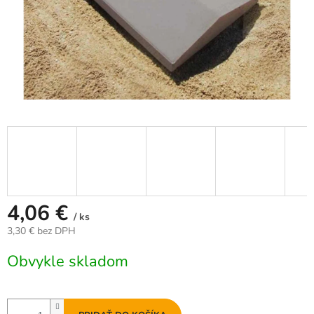
4,06 €
/ ks
3,30 € bez DPH
Jednotková
Obvykle skladom
cena: