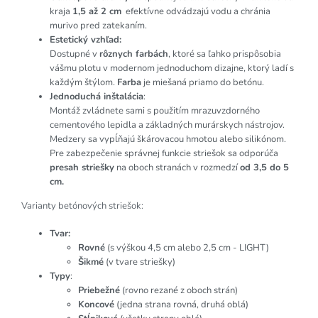
kraja
1,5 až 2 cm
efektívne odvádzajú vodu a chránia
murivo pred zatekaním.
Estetický vzhľad:
Dostupné v
rôznych farbách
, ktoré sa ľahko prispôsobia
vášmu plotu v modernom jednoduchom dizajne, ktorý ladí s
každým štýlom.
Farba
je miešaná priamo do betónu.
Jednoduchá inštalácia
:
Montáž zvládnete sami s použitím mrazuvzdorného
cementového lepidla a základných murárskych nástrojov.
Medzery sa vypĺňajú škárovacou hmotou alebo silikónom.
Pre zabezpečenie správnej funkcie striešok sa odporúča
presah striešky
na oboch stranách v rozmedzí
od 3,5 do 5
cm.
Varianty betónových striešok:
Tvar:
Rovné
(s výškou 4,5 cm alebo 2,5 cm - LIGHT)
Šikmé
(v tvare striešky)
Typy
:
Priebežné
(rovno rezané z oboch strán)
Koncové
(jedna strana rovná, druhá oblá)