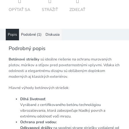
OPÝTAŤ SA
STRÁŽIŤ
ZDIEĽAŤ
Popis
Podobné (1)
Diskusia
Podrobný popis
Betónové striešky
sú ideálne riešenie na ochranu murovaných
plotov, múrikov a stĺpov pred poveternostnými vplyvmi. Vďaka ich
odolnosti a elegantnému dizajnu sú obľúbeným doplnkom
moderných aj klasických exteriérov.
Hlavné výhody betónových striešok:
Dlhá životnosť
:
Vyrábané z certifikovaného betónu technológiou
vibrozalievania, ktorá zabezpečuje hladký povrch a
extrémnu odolnosť voči mrazu.
Ochrana pred vodou:
Odkvapové drážky
na spodnej strane striešky vzdialené od