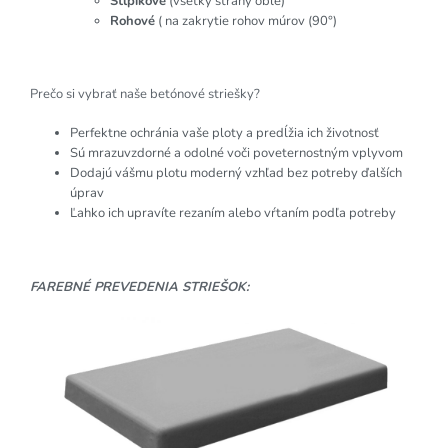
Stĺpikové
(všetky strany oblé)
Rohové
( na zakrytie rohov múrov (90°)
Prečo si vybrať naše betónové striešky?
Perfektne ochránia vaše ploty a predĺžia ich životnosť
Sú mrazuvzdorné a odolné voči poveternostným vplyvom
Dodajú vášmu plotu moderný vzhľad bez potreby ďalších
úprav
Ľahko ich upravíte rezaním alebo vŕtaním podľa potreby
FAREBNÉ PREVEDENIA STRIEŠOK: