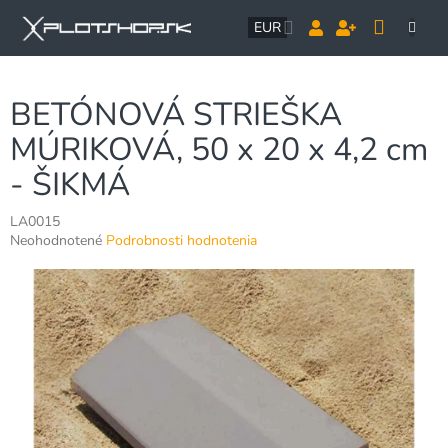
Prejsť
NÁK
na
EUR
obsah
KOŠÍ
BETÓNOVÁ STRIEŠKA
MÚRIKOVÁ, 50 x 20 x 4,2 cm
- ŠIKMÁ
LA0015
Priemerné
Neohodnotené
Podrobnosti hodnotenia
hodnotenie
produktu
je
0,0
z
5
hviezdičiek.