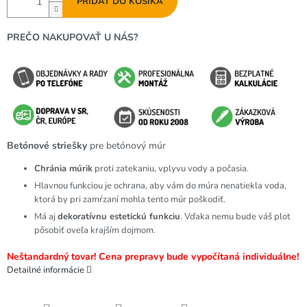
PRIDAŤ DO KOŠÍKA
PREČO NAKUPOVAŤ U NÁS?
Betónové striešky
pre betónový múr
Chránia múrik
proti zatekaniu, vplyvu vody a počasia.
Hlavnou funkciou je ochrana, aby vám do múra nenatiekla voda,
ktorá by pri zamŕzaní mohla tento múr poškodiť.
Má aj
dekoratívnu estetickú funkciu
. Vďaka nemu bude váš plot
pôsobiť oveľa krajším dojmom.
Neštandardný tovar! Cena prepravy bude vypočítaná individuálne!
Detailné informácie