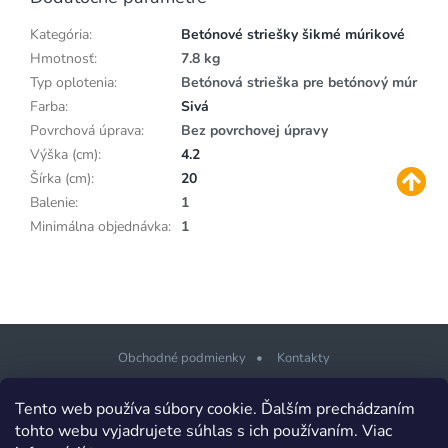
Kategória
:
Betónové striešky šikmé múrikové
Hmotnosť
:
7.8 kg
Typ oplotenia
:
Betónová strieška pre betónový múr
Farba
:
Sivá
Povrchová úprava
:
Bez povrchovej úpravy
Výška (cm)
:
4.2
Šírka (cm)
:
20
Balenie
:
1
Minimálna objednávka
:
1
Obchodné podmienky
Kontakty
Z
Tento web používa súbory cookie. Ďalším prechádzaním
á
tohto webu vyjadrujete súhlas s ich používaním. Viac
p