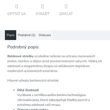
OPÝTAŤ SA
STRÁŽIŤ
ZDIEĽAŤ
Popis
Podobné (1)
Diskusia
Podrobný popis
Betónové striešky
sú ideálne riešenie na ochranu murovaných
plotov, múrikov a stĺpov pred poveternostnými vplyvmi. Vďaka ich
odolnosti a elegantnému dizajnu sú obľúbeným doplnkom
moderných aj klasických exteriérov.
Hlavné výhody betónových striešok:
Dlhá životnosť
:
Vyrábané z certifikovaného betónu technológiou
vibrozalievania, ktorá zabezpečuje hladký povrch a
extrémnu odolnosť voči mrazu.
Ochrana pred vodou: