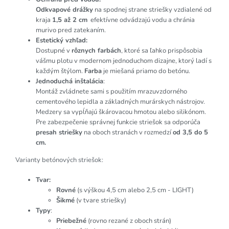
Odkvapové drážky
na spodnej strane striešky vzdialené od
kraja
1,5 až 2 cm
efektívne odvádzajú vodu a chránia
murivo pred zatekaním.
Estetický vzhľad:
Dostupné v
rôznych farbách
, ktoré sa ľahko prispôsobia
vášmu plotu v modernom jednoduchom dizajne, ktorý ladí s
každým štýlom.
Farba
je miešaná priamo do betónu.
Jednoduchá inštalácia
:
Montáž zvládnete sami s použitím mrazuvzdorného
cementového lepidla a základných murárskych nástrojov.
Medzery sa vypĺňajú škárovacou hmotou alebo silikónom.
Pre zabezpečenie správnej funkcie striešok sa odporúča
presah striešky
na oboch stranách v rozmedzí
od 3,5 do 5
cm.
Varianty betónových striešok:
Tvar:
Rovné
(s výškou 4,5 cm alebo 2,5 cm - LIGHT)
Šikmé
(v tvare striešky)
Typy
:
Priebežné
(rovno rezané z oboch strán)