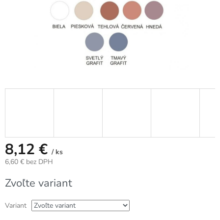
8,12 €
/ ks
6,60 € bez DPH
Jednotková
Zvoľte variant
cena:
Variant