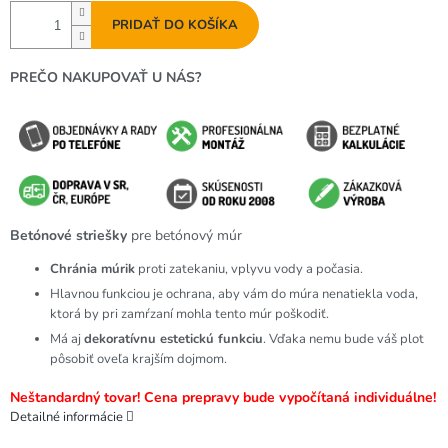
PRIDAŤ DO KOŠÍKA
PREČO NAKUPOVAŤ U NÁS?
Betónové striešky
pre betónový múr
Chránia múrik
proti zatekaniu, vplyvu vody a počasia.
Hlavnou funkciou je ochrana, aby vám do múra nenatiekla voda,
ktorá by pri zamŕzaní mohla tento múr poškodiť.
Má aj
dekoratívnu estetickú funkciu
. Vďaka nemu bude váš plot
pôsobiť oveľa krajším dojmom.
Neštandardný tovar! Cena prepravy bude vypočítaná individuálne!
Detailné informácie