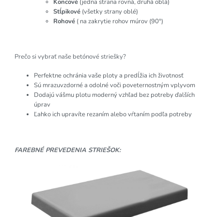
Koncové
(jedna strana rovná, druhá oblá)
Stĺpikové
(všetky strany oblé)
Rohové
( na zakrytie rohov múrov (90°)
Prečo si vybrať naše betónové striešky?
Perfektne ochránia vaše ploty a predĺžia ich životnosť
Sú mrazuvzdorné a odolné voči poveternostným vplyvom
Dodajú vášmu plotu moderný vzhľad bez potreby ďalších
úprav
Ľahko ich upravíte rezaním alebo vŕtaním podľa potreby
FAREBNÉ PREVEDENIA STRIEŠOK: