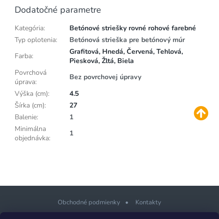
Dodatočné parametre
Kategória
:
Betónové striešky rovné rohové farebné
Typ oplotenia
:
Betónová strieška pre betónový múr
Grafitová, Hnedá, Červená, Tehlová,
Farba
:
Piesková, Žltá, Biela
Povrchová
Bez povrchovej úpravy
úprava
:
Výška (cm)
:
4.5
Šírka (cm)
:
27
Balenie
:
1
Minimálna
1
objednávka
:
Obchodné podmienky
Kontakty