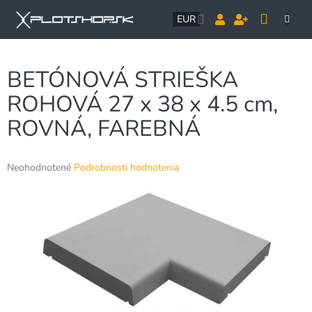
Prejsť
NÁK
na
EUR
obsah
KOŠÍ
BETÓNOVÁ STRIEŠKA
ROHOVÁ 27 x 38 x 4.5 cm,
ROVNÁ, FAREBNÁ
Priemerné
Neohodnotené
Podrobnosti hodnotenia
hodnotenie
produktu
je
0,0
z
5
hviezdičiek.