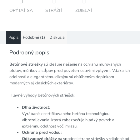
OPÝTAŤ SA
STRÁŽIŤ
ZDIEĽAŤ
Popis
Podobné (1)
Diskusia
Podrobný popis
Betónové striešky
sú ideálne riešenie na ochranu murovaných
plotov, múrikov a stĺpov pred poveternostnými vplyvmi. Vďaka ich
odolnosti a elegantnému dizajnu sú obľúbeným doplnkom
moderných aj klasických exteriérov.
Hlavné výhody betónových striešok:
Dlhá životnosť
:
Vyrábané z certifikovaného betónu technológiou
vibrozalievania, ktorá zabezpečuje hladký povrch a
extrémnu odolnosť voči mrazu.
Ochrana pred vodou:
Odkvapové drážky
na spodnej strane striešky vzdialené od