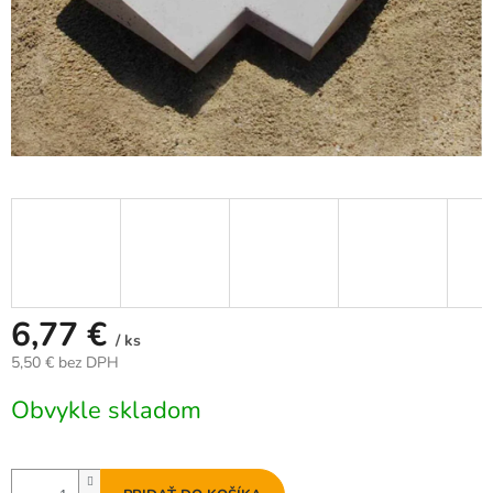
6,77 €
/ ks
5,50 € bez DPH
Jednotková
Obvykle skladom
cena: