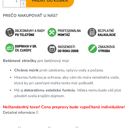
PRIDAŤ DO KOŠÍKA
PREČO NAKUPOVAŤ U NÁS?
Betónové striešky
pre betónový múr
Chránia múrik
proti zatekaniu, vplyvu vody a počasia.
Hlavnou funkciou je ochrana, aby vám do múra nenatiekla voda,
ktorá by pri zamŕzaní mohla tento múr poškodiť.
Má aj
dekoratívnu estetickú funkciu
. Vďaka nemu bude váš plot
pôsobiť oveľa krajším dojmom.
Neštandardný tovar! Cena prepravy bude vypočítaná individuálne!
Detailné informácie