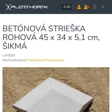
Prejsť
NÁK
na
EUR
obsah
KOŠÍ
BETÓNOVÁ STRIEŠKA
ROHOVÁ 45 x 34 x 5,1 cm,
ŠIKMÁ
LA0054
Priemerné
Neohodnotené
Podrobnosti hodnotenia
hodnotenie
produktu
je
0,0
z
5
hviezdičiek.