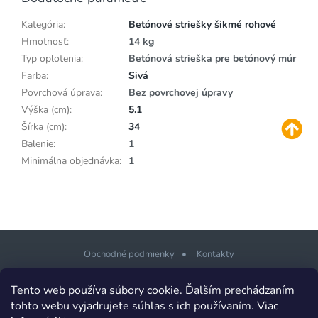
Kategória
:
Betónové striešky šikmé rohové
Hmotnosť
:
14 kg
Typ oplotenia
:
Betónová strieška pre betónový múr
Farba
:
Sivá
Povrchová úprava
:
Bez povrchovej úpravy
Výška (cm)
:
5.1
Šírka (cm)
:
34
Balenie
:
1
Minimálna objednávka
:
1
Obchodné podmienky
Kontakty
Z
Tento web používa súbory cookie. Ďalším prechádzaním
á
tohto webu vyjadrujete súhlas s ich používaním. Viac
p