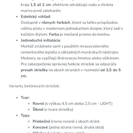
kraja
1,5 až 2 cm
efektívne odvádzajú vodu a chránia
murivo pred zatekaním.
Estetický vzhľad:
Dostupné v
rôznych farbách
, ktoré sa ľahko prispôsobia
vášmu plotu v modernom jednoduchom dizajne, ktorý ladí s
každým štýlom.
Farba
je miešaná priamo do betónu.
Jednoduchá inštalácia
:
Montáž zvládnete sami s použitím mrazuvzdorného
cementového lepidla a základných murárskych nástrojov.
Medzery sa vypĺňajú škárovacou hmotou alebo silikónom.
Pre zabezpečenie správnej funkcie striešok sa odporúča
presah striešky
na oboch stranách v rozmedzí
od 3,5 do 5
cm.
Varianty betónových striešok:
Tvar:
Rovné
(s výškou 4,5 cm alebo 2,5 cm - LIGHT)
Šikmé
(v tvare striešky)
Typy
:
Priebežné
(rovno rezané z oboch strán)
Koncové
(jedna strana rovná, druhá oblá)