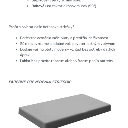
Stĺpikové
(všetky strany oblé)
Rohové
( na zakrytie rohov múrov (90°)
Prečo si vybrať naše betónové striešky?
Perfektne ochránia vaše ploty a predĺžia ich životnosť
Sú mrazuvzdorné a odolné voči poveternostným vplyvom
Dodajú vášmu plotu moderný vzhľad bez potreby ďalších
úprav
Ľahko ich upravíte rezaním alebo vŕtaním podľa potreby
FAREBNÉ PREVEDENIA STRIEŠOK: