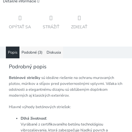
Detailné informácie
OPÝTAŤ SA
STRÁŽIŤ
ZDIEĽAŤ
Popis
Podobné (3)
Diskusia
Podrobný popis
Betónové striešky
sú ideálne riešenie na ochranu murovaných
plotov, múrikov a stĺpov pred poveternostnými vplyvmi. Vďaka ich
odolnosti a elegantnému dizajnu sú obľúbeným doplnkom
moderných aj klasických exteriérov.
Hlavné výhody betónových striešok:
Dlhá životnosť
:
Vyrábané z certifikovaného betónu technológiou
vibrozalievania, ktorá zabezpečuje hladký povrch a