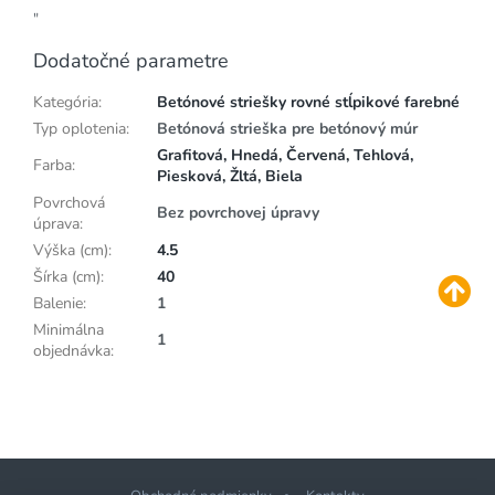
"
Dodatočné parametre
Kategória
:
Betónové striešky rovné stĺpikové farebné
Typ oplotenia
:
Betónová strieška pre betónový múr
Grafitová, Hnedá, Červená, Tehlová,
Farba
:
Piesková, Žltá, Biela
Povrchová
Bez povrchovej úpravy
úprava
:
Výška (cm)
:
4.5
Šírka (cm)
:
40
Balenie
:
1
Minimálna
1
objednávka
: