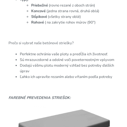
Priebežné
(rovno rezané z oboch strán)
Koncové
(jedna strana rovná, druhá oblá)
Stĺpikové
(všetky strany oblé)
Rohové
( na zakrytie rohov múrov (90°)
Prečo si vybrať naše betónové striešky?
Perfektne ochránia vaše ploty a predĺžia ich životnosť
Sú mrazuvzdorné a odolné voči poveternostným vplyvom
Dodajú vášmu plotu moderný vzhľad bez potreby ďalších
úprav
Ľahko ich upravíte rezaním alebo vŕtaním podľa potreby
FAREBNÉ PREVEDENIA STRIEŠOK: