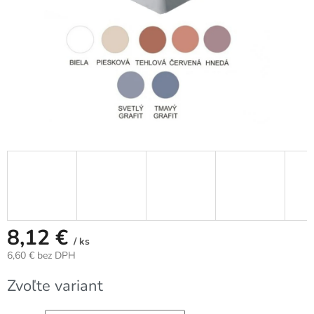
8,12 €
/ ks
6,60 € bez DPH
Jednotková
Zvoľte variant
cena: