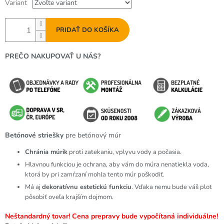
Variant
PRIDAŤ DO KOŠÍKA
PREČO NAKUPOVAŤ U NÁS?
Betónové striešky
pre betónový múr
Chránia múrik
proti zatekaniu, vplyvu vody a počasia.
Hlavnou funkciou je ochrana, aby vám do múra nenatiekla voda,
ktorá by pri zamŕzaní mohla tento múr poškodiť.
Má aj
dekoratívnu estetickú funkciu
. Vďaka nemu bude váš plot
pôsobiť oveľa krajším dojmom.
Neštandardný tovar! Cena prepravy bude vypočítaná individuálne!