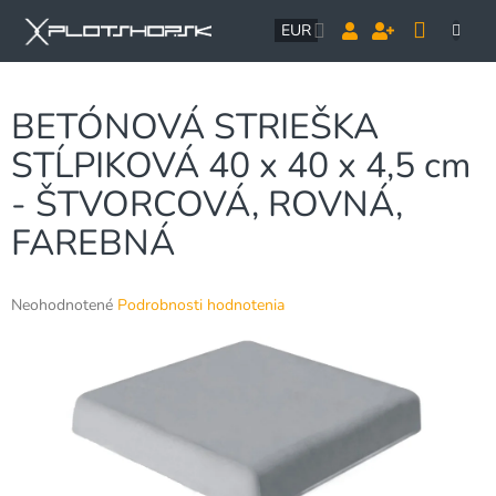
Prejsť
NÁK
na
EUR
obsah
KOŠÍ
BETÓNOVÁ STRIEŠKA
STĹPIKOVÁ 40 x 40 x 4,5 cm
- ŠTVORCOVÁ, ROVNÁ,
FAREBNÁ
Priemerné
Neohodnotené
Podrobnosti hodnotenia
hodnotenie
produktu
je
0,0
z
5
hviezdičiek.