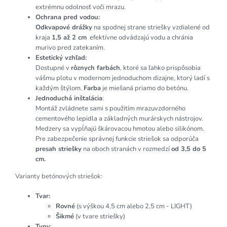
extrémnu odolnosť voči mrazu.
Ochrana pred vodou:
Odkvapové drážky
na spodnej strane striešky vzdialené od
kraja
1,5 až 2 cm
efektívne odvádzajú vodu a chránia
murivo pred zatekaním.
Estetický vzhľad:
Dostupné v
rôznych farbách
, ktoré sa ľahko prispôsobia
vášmu plotu v modernom jednoduchom dizajne, ktorý ladí s
každým štýlom.
Farba
je miešaná priamo do betónu.
Jednoduchá inštalácia
:
Montáž zvládnete sami s použitím mrazuvzdorného
cementového lepidla a základných murárskych nástrojov.
Medzery sa vypĺňajú škárovacou hmotou alebo silikónom.
Pre zabezpečenie správnej funkcie striešok sa odporúča
presah striešky
na oboch stranách v rozmedzí
od 3,5 do 5
cm.
Varianty betónových striešok:
Tvar:
Rovné
(s výškou 4,5 cm alebo 2,5 cm - LIGHT)
Šikmé
(v tvare striešky)
Typy
: