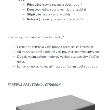
Priebežné
(rovno rezané z oboch strán)
Koncové
(jedna strana rovná, druhá oblá)
Stĺpikové
(všetky strany oblé)
Rohové
( na zakrytie rohov múrov (90°)
Prečo si vybrať naše betónové striešky?
Perfektne ochránia vaše ploty a predĺžia ich životnosť
Sú mrazuvzdorné a odolné voči poveternostným vplyvom
Dodajú vášmu plotu moderný vzhľad bez potreby ďalších
úprav
Ľahko ich upravíte rezaním alebo vŕtaním podľa potreby
FAREBNÉ PREVEDENIA STRIEŠOK: