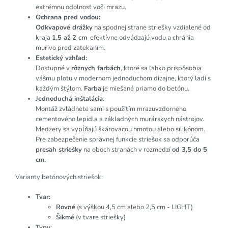
extrémnu odolnosť voči mrazu.
Ochrana pred vodou:
Odkvapové drážky
na spodnej strane striešky vzdialené od
kraja
1,5 až 2 cm
efektívne odvádzajú vodu a chránia
murivo pred zatekaním.
Estetický vzhľad:
Dostupné v
rôznych farbách
, ktoré sa ľahko prispôsobia
vášmu plotu v modernom jednoduchom dizajne, ktorý ladí s
každým štýlom.
Farba
je miešaná priamo do betónu.
Jednoduchá inštalácia
:
Montáž zvládnete sami s použitím mrazuvzdorného
cementového lepidla a základných murárskych nástrojov.
Medzery sa vypĺňajú škárovacou hmotou alebo silikónom.
Pre zabezpečenie správnej funkcie striešok sa odporúča
presah striešky
na oboch stranách v rozmedzí
od 3,5 do 5
cm.
Varianty betónových striešok:
Tvar:
Rovné
(s výškou 4,5 cm alebo 2,5 cm - LIGHT)
Šikmé
(v tvare striešky)
Typy
: