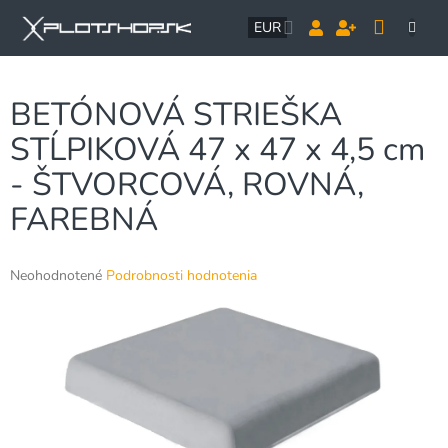
Prejsť
NÁK
na
EUR
obsah
KOŠÍ
BETÓNOVÁ STRIEŠKA
STĹPIKOVÁ 47 x 47 x 4,5 cm
- ŠTVORCOVÁ, ROVNÁ,
FAREBNÁ
Priemerné
Neohodnotené
Podrobnosti hodnotenia
hodnotenie
produktu
je
0,0
z
5
hviezdičiek.