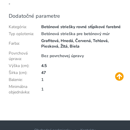
"
Dodatočné parametre
Kategória
:
Betónové striešky rovné stĺpikové farebné
Typ oplotenia
:
Betónová strieška pre betónový múr
Grafitová, Hnedá, Červená, Tehlová,
Farba
:
Piesková, Žltá, Biela
Povrchová
Bez povrchovej úpravy
úprava
:
Výška (cm)
:
4.5
Šírka (cm)
:
47
Balenie
:
1
Minimálna
1
objednávka
: