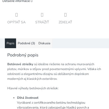
Detailné informácie
OPÝTAŤ SA
STRÁŽIŤ
ZDIEĽAŤ
Popis
Podobné (3)
Diskusia
Podrobný popis
Betónové striešky
sú ideálne riešenie na ochranu murovaných
plotov, múrikov a stĺpov pred poveternostnými vplyvmi. Vďaka ich
odolnosti a elegantnému dizajnu sú obľúbeným doplnkom
moderných aj klasických exteriérov.
Hlavné výhody betónových striešok:
Dlhá životnosť
:
Vyrábané z certifikovaného betónu technológiou
vibrozalievania, ktorá zabezpečuje hladký povrch a