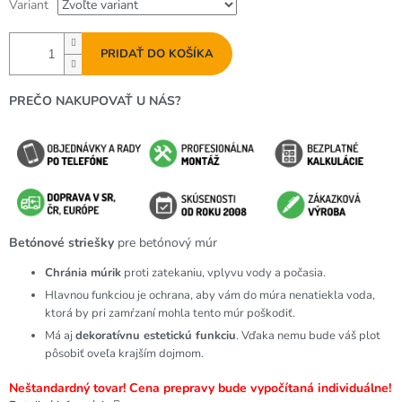
Variant
PRIDAŤ DO KOŠÍKA
PREČO NAKUPOVAŤ U NÁS?
Betónové striešky
pre betónový múr
Chránia múrik
proti zatekaniu, vplyvu vody a počasia.
Hlavnou funkciou je ochrana, aby vám do múra nenatiekla voda,
ktorá by pri zamŕzaní mohla tento múr poškodiť.
Má aj
dekoratívnu estetickú funkciu
. Vďaka nemu bude váš plot
pôsobiť oveľa krajším dojmom.
Neštandardný tovar! Cena prepravy bude vypočítaná individuálne!