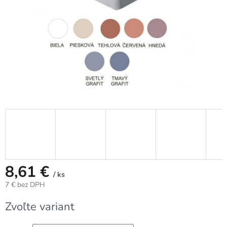
8,61 €
/ ks
7 € bez DPH
Jednotková
Zvoľte variant
cena: