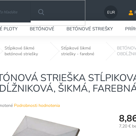
EUR
HĽADAŤ
É PLOTY
BETÓNOVÉ
BETÓNOVÉ STRIEŠKY
PRÍ
Stĺpikové šikmé
Stĺpikové šikmé
BETÓNOVÁ
betónové striešky
striešky - farebné
OBDĹŽNI
TÓNOVÁ STRIEŠKA STĹPIKOVÁ 6
DĹŽNIKOVÁ, ŠIKMÁ, FAREBN
né
notené
Podrobnosti hodnotenia
nie
8,8
u
7,20 € b
Jednotko