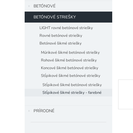
5
BETÓNOVÉ
hviezdiči
BETÓNOVÉ STRIEŠKY
LIGHT rovné betónové striešky
Rovné betónové striešky
Betónové šikmé striešky
Múrikové šikmé betónové striešky
Rohové šikmé betónové striešky
Koncové šikmé betónové striešky
Stĺpikové šikmé betónové striešky
Stĺpikové šikmé betónové striešky
Stĺpikové šikmé striešky - farebné
PRÍRODNÉ