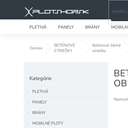
Prejsť
na
obsah
PLETIVÁ
PANELY
BRÁNY
MOBILN
BETÓNOVÉ
Betónové šikmé
Domov
STRIEŠKY
striešky
B
BE
o
Preskočiť
č
Kategórie
kategórie
OB
n
ý
PLETIVÁ
p
Priemer
Neohod
a
PANELY
hodnote
n
produkt
BRÁNY
e
je
l
0,0
MOBILNÉ PLOTY
z