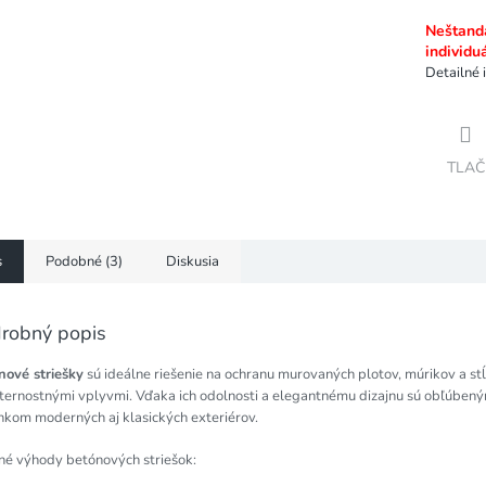
Neštanda
individu
Detailné 
TLAČ
s
Podobné (3)
Diskusia
robný popis
nové striešky
sú ideálne riešenie na ochranu murovaných plotov, múrikov a st
ternostnými vplyvmi. Vďaka ich odolnosti a elegantnému dizajnu sú obľúben
nkom moderných aj klasických exteriérov.
né výhody betónových striešok: