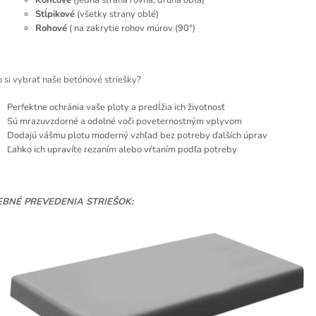
Stĺpikové
(všetky strany oblé)
Rohové
( na zakrytie rohov múrov (90°)
 si vybrať naše betónové striešky?
Perfektne ochránia vaše ploty a predĺžia ich životnosť
Sú mrazuvzdorné a odolné voči poveternostným vplyvom
Dodajú vášmu plotu moderný vzhľad bez potreby ďalších úprav
Ľahko ich upravíte rezaním alebo vŕtaním podľa potreby
EBNÉ PREVEDENIA STRIEŠOK: