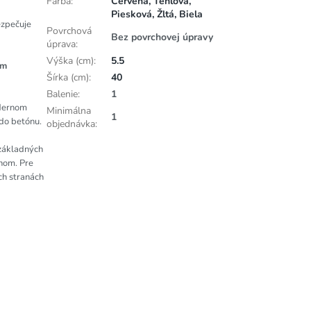
Farba
:
Červená, Tehlová,
Piesková, Žltá, Biela
ezpečuje
Povrchová
Bez povrchovej úpravy
úprava
:
Výška (cm)
:
5.5
cm
Šírka (cm)
:
40
Balenie
:
1
odernom
Minimálna
1
do betónu.
objednávka
:
základných
nom. Pre
h stranách