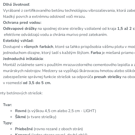
Dlhá životnosť
:
Vyrábané z certifikovaného betónu technológiou vibrozalievania, ktorá zab
hladký povrch a extrémnu odolnosť voči mrazu.
Ochrana pred vodou:
Odkvapové drážky
na spodnej strane striešky vzdialené od kraja
1,5 až 2 
efektívne odvádzajú vodu a chránia murivo pred zatekaním.
Estetický vzhľad:
Dostupné v
rôznych farbách
, ktoré sa ľahko prispôsobia vášmu plotu v m
jednoduchom dizajne, ktorý ladí s každým štýlom.
Farba
je miešaná priamo 
Jednoduchá inštalácia
:
Montáž zvládnete sami s použitím mrazuvzdorného cementového lepidla a 
murárskych nástrojov. Medzery sa vypĺňajú škárovacou hmotou alebo silikó
zabezpečenie správnej funkcie striešok sa odporúča
presah striešky
na oboc
v rozmedzí
od 3,5 do 5 cm.
nty betónových striešok:
Tvar:
Rovné
(s výškou 4,5 cm alebo 2,5 cm - LIGHT)
Šikmé
(v tvare striešky)
Typy
:
Priebežné
(rovno rezané z oboch strán)
Koncové
(jedna strana rovná, druhá oblá)