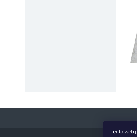
"
Z
Tento web p