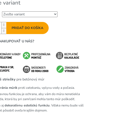
e variant
PRIDAŤ DO KOŠÍKA
NAKUPOVAŤ U NÁS?
 striešky
pre betónový múr
ránia múrik
proti zatekaniu, vplyvu vody a počasia.
avnou funkciou je ochrana, aby vám do múra nenatiekla
da, ktorá by pri zamŕzaní mohla tento múr poškodiť.
 aj
dekoratívnu estetickú funkciu
. Vďaka nemu bude váš
ot pôsobiť oveľa krajším dojmom.