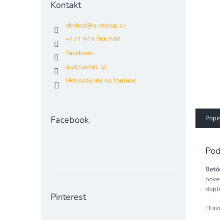
Kontakt
obchod
@
plotshop.sk
+421 948 266 648
Facebook
plotmarket_sk
Videonávody na Youtube
Popi
Facebook
Pod
Betó
pove
dopl
Pinterest
Hlav