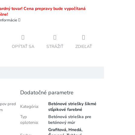
rdný tovar! Cena prepravy bude vypočítaná
álne!
informácie
OPÝTAŤ SA
STRÁŽIŤ
ZDIEĽAŤ
Dodatočné parametre
Betónové striešky šikmé
ĺpov pred
Kategória
:
stĺpikové farebné
ým
Typ
Betónová strieška pre
oplotenia
:
betónový múr
Grafitová, Hnedá,