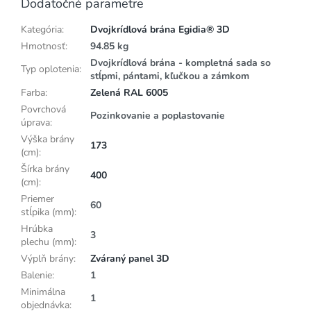
Dodatočné parametre
Kategória
:
Dvojkrídlová brána Egidia® 3D
Hmotnosť
:
94.85 kg
Dvojkrídlová brána - kompletná sada so
Typ oplotenia
:
stĺpmi, pántami, kľučkou a zámkom
Farba
:
Zelená RAL 6005
Povrchová
Pozinkovanie a poplastovanie
úprava
:
Výška brány
173
(cm)
:
Šírka brány
400
(cm)
:
Priemer
60
stĺpika (mm)
:
Hrúbka
3
plechu (mm)
:
Výplň brány
:
Zváraný panel 3D
Balenie
:
1
Minimálna
1
objednávka
: