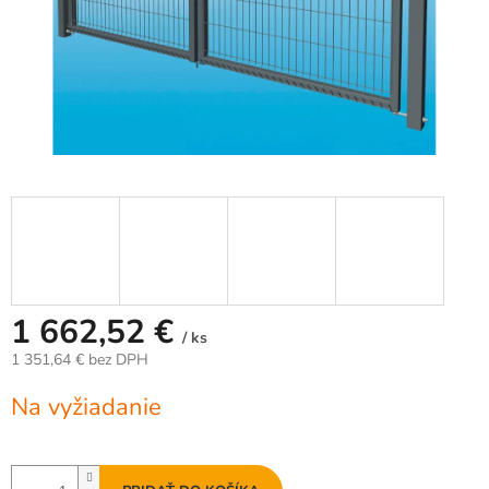
1 662,52 €
/ ks
1 351,64 € bez DPH
Jednotková
Na vyžiadanie
cena: