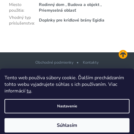
Miesto
Rodinný dom , Budova a objekt ,
použitia
:
Priemyselná oblasť
Vhodný typ
Doplnky pre krídlové brány Egidia
príslušenstva
:
Obchodné podmienky
Kontakty
Z
Tento web používa súbory cookie. Ďalším prechádzaním
á
tohto webu vyjadrujete súhlas s ich používaním. Viac
p
informácií
tu
.
Copyright 2026
PLOTSHOP.sk Ploty a brány pre každého
. Všetky
ä
práva vyhradené.
t
Design šablony vytvořil
Shoptetak.cz
&
Tomáš Hlad
.
Nastavenie
i
Vytvoril Shoptet
e
Súhlasím