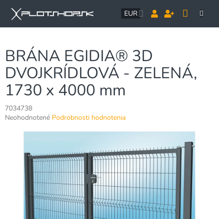
Prejsť
NÁK
na
EUR
obsah
KOŠÍ
BRÁNA EGIDIA® 3D
DVOJKRÍDLOVÁ - ZELENÁ,
1730 x 4000 mm
7034738
Priemerné
Neohodnotené
Podrobnosti hodnotenia
hodnotenie
produktu
je
0,0
z
5
hviezdičiek.