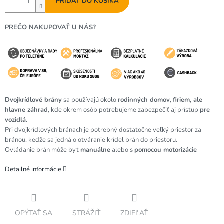
PRIDAŤ DO KOŠÍKA
PREČO NAKUPOVAŤ U NÁS?
Dvojkrídlové brány
sa používajú okolo
rodinných domov
,
firiem, ale
hlavne
záhrad
, kde okrem osôb potrebujeme zabezpečiť aj prístup
pre
vozidlá
.
Pri dvojkrídlových bránach je potrebný dostatočne veľký priestor za
bránou, keďže sa jedná o otváranie krídel brán do priestoru.
Ovládanie brán môže byť
manuálne
alebo s
pomocou motorizácie
Detailné informácie
OPÝTAŤ SA
STRÁŽIŤ
ZDIEĽAŤ