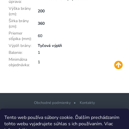
úprava
:
Výška brány
200
(cm)
:
Šírka brány
360
(cm)
:
Priemer
60
stĺpika (mm)
:
Výplň brány
:
Tyčová výplň
Balenie
:
1
Minimálna
1
objednávka
:
Obchodné podmienky
Kontakty
Z
Tento web používa súbory cookie. Ďalším prechádzaním
á
tohto webu vyjadrujete súhlas s ich používaním. Viac
p