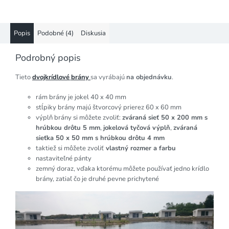
Popis
Podobné (4)
Diskusia
Podrobný popis
Tieto
dvojkrídlové
brány
sa vyrábajú
na objednávku
.
rám brány je jokel 40 x 40 mm
stĺpiky brány majú štvorcový prierez 60 x 60 mm
výplň brány si môžete zvoliť:
zváraná sieť 50 x 200 mm s
hrúbkou drôtu 5 mm
,
jokelová tyčová výplň
,
zváraná
sieťka 50 x 50 mm s hrúbkou drôtu 4 mm
taktiež si môžete zvoliť
vlastný rozmer a farbu
nastaviteľné pánty
zemný doraz, vďaka ktorému môžete používať jedno krídlo
brány, zatiaľ čo je druhé pevne prichytené