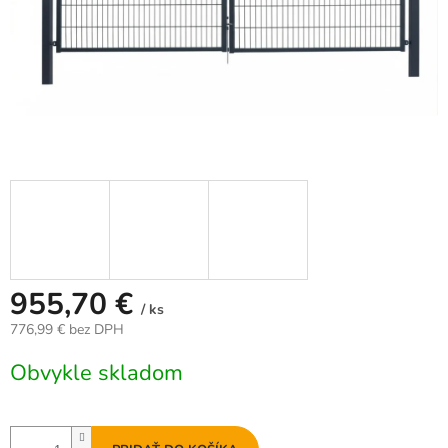
955,70 €
/ ks
776,99 € bez DPH
Jednotková
Obvykle skladom
cena: