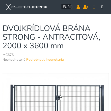
Prejsť
NÁK
na
EUR
obsah
KOŠÍ
DVOJKRÍDLOVÁ BRÁNA
STRONG - ANTRACITOVÁ,
2000 x 3600 mm
MC676
Priemerné
Neohodnotené
Podrobnosti hodnotenia
hodnotenie
produktu
je
0,0
z
5
hviezdičiek.