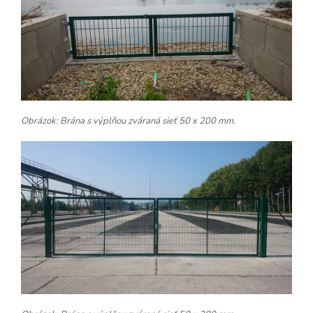
Obrázok: Brána s výplňou zváraná sieť 50 x 200 mm.