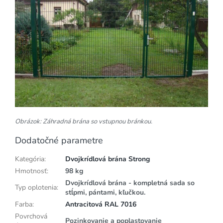
Obrázok: Záhradná brána so vstupnou bránkou.
Dodatočné parametre
Kategória
:
Dvojkrídlová brána Strong
Hmotnosť
:
98 kg
Dvojkrídlová brána - kompletná sada so
Typ oplotenia
:
stĺpmi, pántami, kľučkou.
Farba
:
Antracitová RAL 7016
Povrchová
Pozinkovanie a poplastovanie