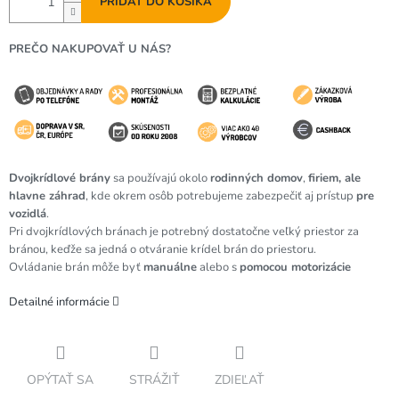
PRIDAŤ DO KOŠÍKA
PREČO NAKUPOVAŤ U NÁS?
Dvojkrídlové brány
sa používajú okolo
rodinných domov
,
firiem, ale
hlavne
záhrad
, kde okrem osôb potrebujeme zabezpečiť aj prístup
pre
vozidlá
.
Pri dvojkrídlových bránach je potrebný dostatočne veľký priestor za
bránou, keďže sa jedná o otváranie krídel brán do priestoru.
Ovládanie brán môže byť
manuálne
alebo s
pomocou motorizácie
Detailné informácie
OPÝTAŤ SA
STRÁŽIŤ
ZDIEĽAŤ