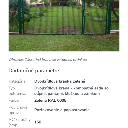
Obrázok: Záhradná brána so vstupnou bránkou.
Dodatočné parametre
Kategória
:
Dvojkrídlová bránka zelená
Typ
Dvojkrídlová brána - kompletná sada so
oplotenia
:
stĺpmi, pántami, kľučkou a zámkom
Farba
:
Zelená RAL 6005
Povrchová
Pozinkovanie a poplastovanie
úprava
:
Výška brány
150
(cm)
: