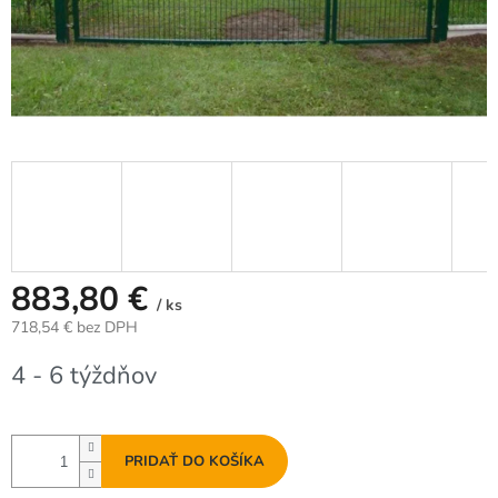
883,80 €
/ ks
718,54 € bez DPH
Jednotková
4 - 6 týždňov
cena:
PRIDAŤ DO KOŠÍKA