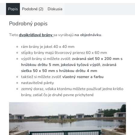
Popis
Podobné (2)
Diskusia
Podrobný popis
Tieto
dvojkrídlové
brány
sa vyrábajú
na objednávku
.
rám brány je jokel 40 x 40 mm
stĺpiky brány majú štvorcový prierez 60 x 60 mm
výplň brány si môžete zvoliť:
zváraná sieť 50 x 200 mm s
hrúbkou drôtu 5 mm
,
jokelová tyčová výplň
,
zváraná
sieťka 50 x 50 mm s hrúbkou drôtu 4 mm
taktiež si môžete zvoliť
vlastný rozmer a farbu
nastaviteľné pánty
zemný doraz, vďaka ktorému môžete používať jedno krídlo
brány, zatiaľ čo je druhé pevne prichytené