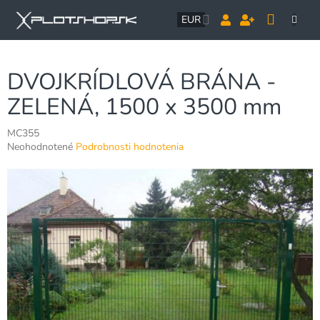
Prejsť
NÁK
na
EUR
obsah
KOŠÍ
DVOJKRÍDLOVÁ BRÁNA -
ZELENÁ, 1500 x 3500 mm
MC355
Priemerné
Neohodnotené
Podrobnosti hodnotenia
hodnotenie
produktu
je
0,0
z
5
hviezdičiek.