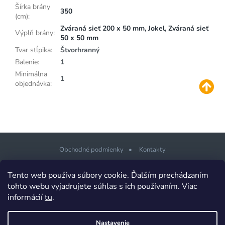
Šírka brány
350
(cm)
:
Zváraná sieť 200 x 50 mm, Jokel, Zváraná sieť
Výplň brány
:
50 x 50 mm
Tvar stĺpika
:
Štvorhranný
Balenie
:
1
Minimálna
1
objednávka
:
Obchodné podmienky
Kontakty
Z
Tento web používa súbory cookie. Ďalším prechádzaním
á
tohto webu vyjadrujete súhlas s ich používaním. Viac
p
informácií
tu
.
Copyright 2026
PLOTSHOP.sk Ploty a brány pre každého
. Všetky
ä
práva vyhradené.
t
Design šablony vytvořil
Shoptetak.cz
&
Tomáš Hlad
.
Nastavenie