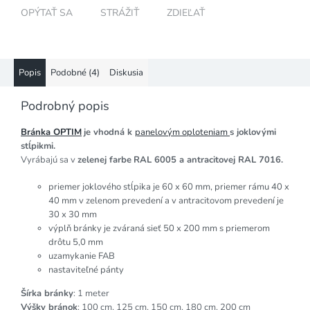
OPÝTAŤ SA
STRÁŽIŤ
ZDIEĽAŤ
Popis
Podobné (4)
Diskusia
Podrobný popis
Bránka OPTIM
je vhodná k
panelovým oploteniam
s joklovými
stĺpikmi.
Vyrábajú sa v
zelenej farbe
RAL 6005 a antracitovej RAL 7016.
priemer joklového stĺpika je 60 x 60 mm, priemer rámu 40 x
40 mm v zelenom prevedení a v antracitovom prevedení je
30 x 30 mm
výplň bránky je zváraná sieť 50 x 200 mm s priemerom
drôtu 5,0 mm
uzamykanie FAB
nastaviteľné pánty
Šírka bránky
: 1 meter
Výšky bránok
: 100 cm, 125 cm, 150 cm, 180 cm, 200 cm