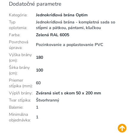
Dodatočné parametre
Kategória
:
Jednokrídlová brána Optim
Typ
Jednokrídlová brána - kompletná sada so
oplotenia
:
stĺpmi a pätkou, pántami, kľučkou
Farba
:
Zelená RAL 6005
Povrchová
Pozinkovanie a poplastovanie PVC
úprava
:
Výška brány
180
(cm)
:
Šírka brány
100
(cm)
:
Priemer
60
stĺpika (mm)
:
Výplň brány
:
Zváraná sieť s okom 50 x 200 mm
Tvar stĺpika
:
Štvorhranný
Balenie
:
1
Minimálna
1
objednávka
: