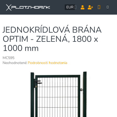
Prejsť
NÁK
na
EUR
obsah
KOŠÍ
JEDNOKRÍDLOVÁ BRÁNA
OPTIM - ZELENÁ, 1800 x
1000 mm
MC595
Priemerné
Neohodnotené
Podrobnosti hodnotenia
hodnotenie
produktu
je
0,0
z
5
hviezdičiek.