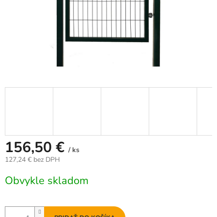
156,50 €
/ ks
127,24 € bez DPH
Jednotková
Obvykle skladom
cena: