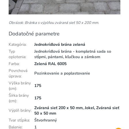
Obrázok: Bránka s výplňou zváraná sieť 50 x 200 mm.
Dodatočné parametre
Kategória
:
Jednokrídlová brána zelená
Typ
Jednokrídlová brána - kompletná sada so
oplotenia
:
stĺpmi, pántami, kľučkou a zámkom
Farba
:
Zelená RAL 6005
Povrchová
Pozinkovanie a poplastovanie
úprava
:
Výška brány
175
(cm)
:
Šírka brány
175
(cm)
:
Zváraná sieť 200 x 50 mm, Jokel, Zváraná sieť
Výplň brány
:
50 x 50 mm
Tvar stĺpika
:
Štvorhranný
Balenie
:
1