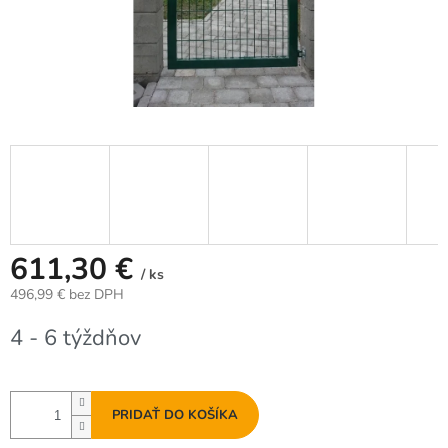
611,30 €
/ ks
496,99 € bez DPH
Jednotková
4 - 6 týždňov
cena:
PRIDAŤ DO KOŠÍKA