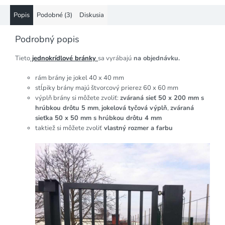
Popis
Podobné (3)
Diskusia
Podrobný popis
Tieto
jednokrídlové bránky
sa vyrábajú
na objednávku.
rám brány je jokel 40 x 40 mm
stĺpiky brány majú štvorcový prierez 60 x 60 mm
výplň brány si môžete zvoliť:
zváraná sieť 50 x 200 mm s
hrúbkou drôtu 5 mm
,
jokelová tyčová výplň
,
zváraná
sieťka 50 x 50 mm s hrúbkou drôtu 4 mm
taktiež si môžete zvoliť
vlastný rozmer a farbu