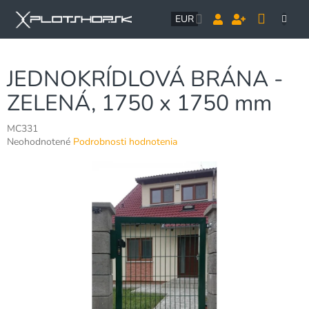
Prejsť
NÁK
na
EUR
obsah
KOŠÍ
JEDNOKRÍDLOVÁ BRÁNA -
ZELENÁ, 1750 x 1750 mm
MC331
Priemerné
Neohodnotené
Podrobnosti hodnotenia
hodnotenie
produktu
je
0,0
z
5
hviezdičiek.