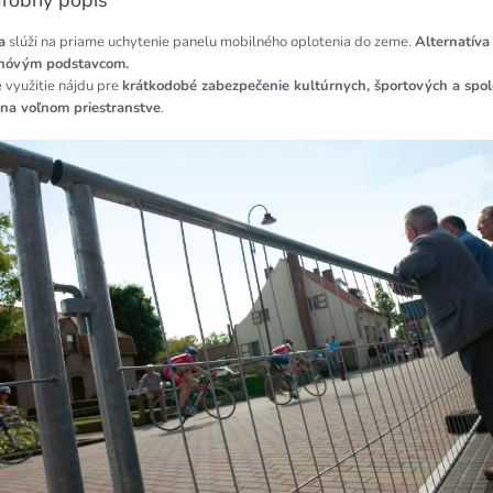
a
slúži na priame uchytenie panelu mobilného oplotenia do zeme.
Alternatíva
nóvým podstavcom.
 využitie nájdu pre
krátkodobé zabezpečenie kultúrnych, športových a spo
í na voľnom priestranstve
.