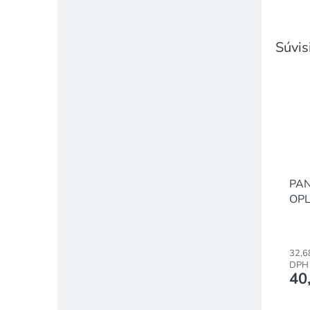
Súvis
PAN
OPL
m /
32,6
DPH
40