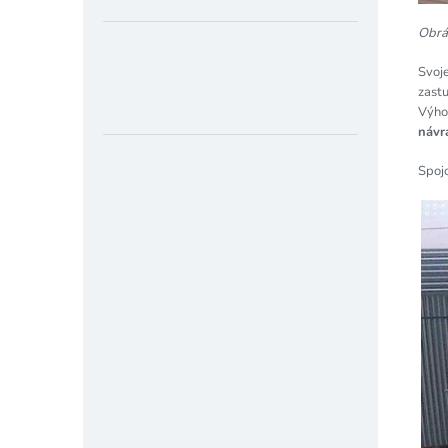
Obrá
Svoje
zastu
Výho
návr
Spoj