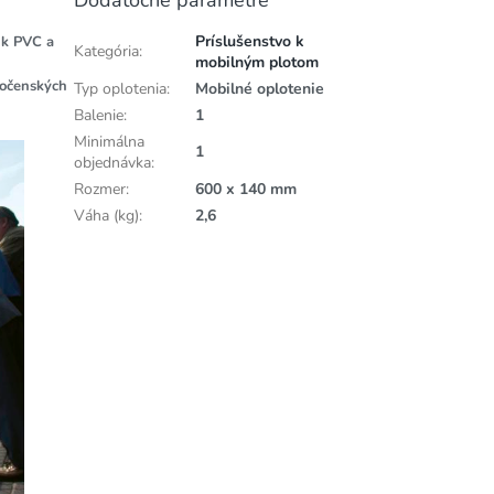
Príslušenstvo k
 k PVC a
Kategória
:
mobilným plotom
ločenských
Typ oplotenia
:
Mobilné oplotenie
Balenie
:
1
Minimálna
1
objednávka
:
Rozmer
:
600 x 140 mm
Váha (kg)
:
2,6