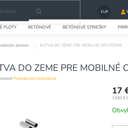
EUR
HĽADAŤ
É PLOTY
BETÓNOVÉ
BETÓNOVÉ STRIEŠKY
PRÍ
mobilným plotom
KOTVA DO ZEME PRE MOBILNÉ OPLOTENIE
TVA DO ZEME PRE MOBILNÉ 
né
notené
Podrobnosti hodnotenia
nie
17 
u
13,82 €
Jednotko
Obvy
cena:
ek.