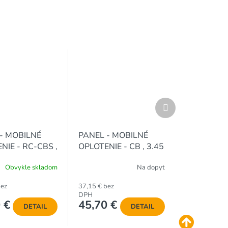
Ďalší
produkt
- MOBILNÉ
PANEL - MOBILNÉ
NIE - RC-CBS ,
OPLOTENIE - CB , 3.45
2.0 m / 3.0 mm
x 2.0 m / 3.0 mm
Obvykle skladom
Na dopyt
bez
37,15 € bez
DPH
 €
45,70 €
DETAIL
DETAIL