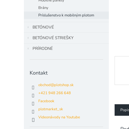
Mobilné panely
Brány
Príslušenstvo k mobilným plotom
BETÓNOVÉ
BETÓNOVÉ STRIEŠKY
PRÍRODNÉ
Kontakt
obchod
@
plotshop.sk
+421 948 266 648
Facebook
plotmarket_sk
Popi
Videonávody na Youtube
Pod