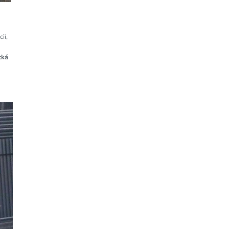
ií,
cká