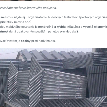
zok: Zabezpečenie športového podujatia.
 miesto si nájde aj u organizátorov hudobných festivalov, športových organizác
piteľstiev miest a obcí.
dou mobilného oplotenia je
nenáročná a rýchla inštalácia
a
vysoká ekonomi
atnosť
daná opakovaným použitím panelov pre viac akcií.
ovací systém je
odolný
proti nadvihnutiu.