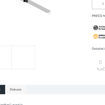
PREČO 
Detailné 
TLAČ
s
Diskusia
robný popis