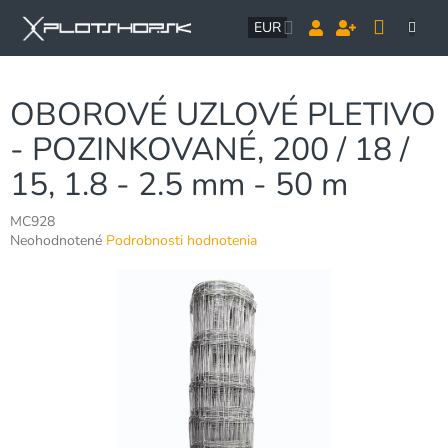
Prejsť
NÁK
na
EUR
obsah
KOŠÍ
OBOROVÉ UZLOVÉ PLETIVO
- POZINKOVANÉ, 200 / 18 /
15, 1.8 - 2.5 mm - 50 m
MC928
Priemerné
Neohodnotené
Podrobnosti hodnotenia
hodnotenie
produktu
je
0,0
z
5
hviezdičiek.