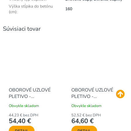
Výška stĺpika do betónu
160
(cm)
:
Súvisiaci tovar
OBOROVÉ UZLOVÉ
OBOROVÉ UZLOVÉ
PLETIVO -
PLETIVO -
POZINKOVANÉ, 100 /
POZINKOVANÉ, 120 /
Obvykle skladom
Obvykle skladom
10 / 15, 1.8 - 2.5 mm -
12 / 15, 1.8 - 2.5 mm -
50 m
44,23 € bez DPH
50 m
52,52 € bez DPH
54,40 €
64,60 €
DETAIL
DETAIL