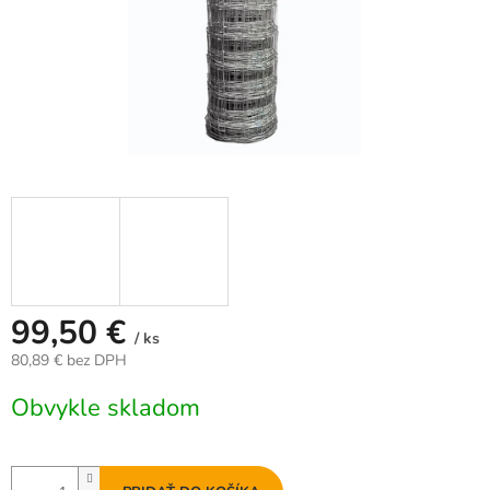
99,50 €
/ ks
80,89 € bez DPH
Jednotková
Obvykle skladom
cena: