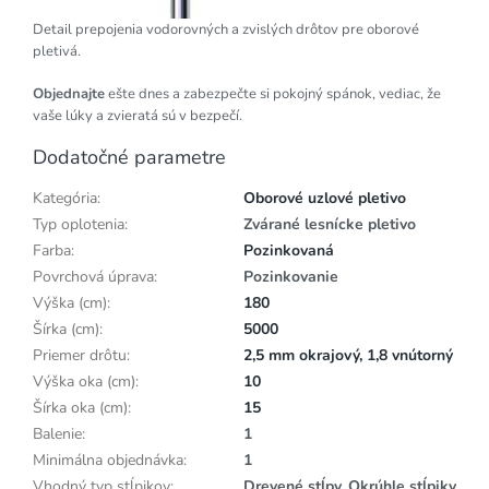
Detail prepojenia vodorovných a zvislých drôtov pre oborové
pletivá.
Objednajte
ešte dnes a zabezpečte si pokojný spánok, vediac, že
vaše lúky a zvieratá sú v bezpečí.
Dodatočné parametre
Kategória
:
Oborové uzlové pletivo
Typ oplotenia
:
Zvárané lesnícke pletivo
Farba
:
Pozinkovaná
Povrchová úprava
:
Pozinkovanie
Výška (cm)
:
180
Šírka (cm)
:
5000
Priemer drôtu
:
2,5 mm okrajový, 1,8 vnútorný
Výška oka (cm)
:
10
Šírka oka (cm)
:
15
Balenie
:
1
Minimálna objednávka
:
1
Vhodný typ stĺpikov
:
Drevené stĺpy, Okrúhle stĺpiky