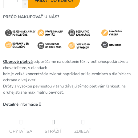
PRIDAŤ DO KOŠÍKA
PREČO NAKUPOVAŤ U NÁS?
Oborové pletivá
odporúčame
na oplotenie lúk, v poľnohospodárstve a
chovateľstve, v olastiach
kde je veľká koncentrácia zvierat napríklad pri železniciach a diaľniciach,
ochrana divej zveri.
Drôty s vysokou pevnosťou v ťahu dávajú týmto pletivám ľahkosť, na
druhej strane maximálnu pevnosť.
Detailné informácie
OPÝTAŤ SA
STRÁŽIŤ
ZDIEĽAŤ