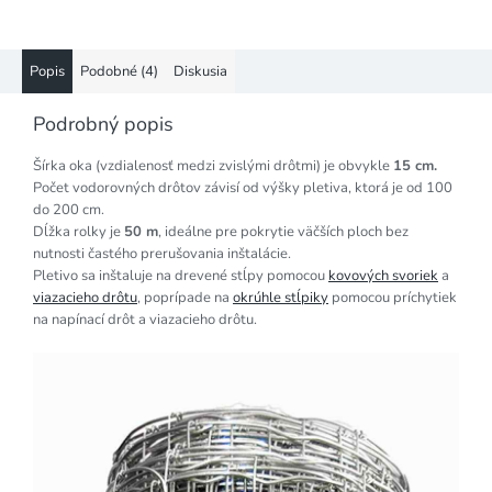
Popis
Podobné (4)
Diskusia
Podrobný popis
Šírka oka (vzdialenosť medzi zvislými drôtmi) je obvykle
15 cm.
Počet vodorovných drôtov závisí od výšky pletiva, ktorá je od 100
do 200 cm.
Dĺžka rolky je
50 m
, ideálne pre pokrytie väčších ploch bez
nutnosti častého prerušovania inštalácie.
Pletivo sa inštaluje na drevené stĺpy pomocou
kovových svoriek
a
viazacieho drôtu
, poprípade na
okrúhle stĺpiky
pomocou príchytiek
na napínací drôt a viazacieho drôtu.