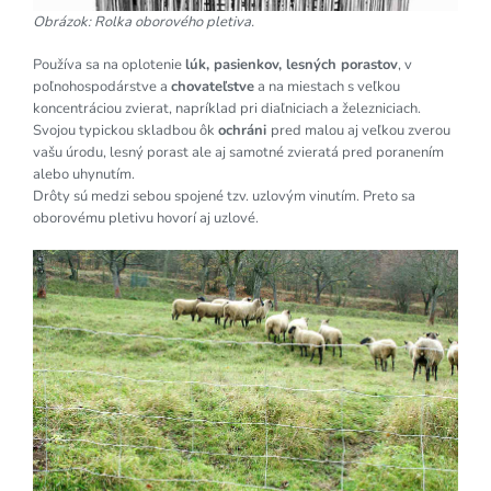
Obrázok: Rolka oborového pletiva.
Používa sa na oplotenie
lúk, pasienkov, lesných porastov
, v
poľnohospodárstve a
chovateľstve
a na miestach s veľkou
koncentráciou zvierat, napríklad pri diaľniciach a železniciach.
Svojou typickou skladbou ôk
ochráni
pred malou aj veľkou zverou
vašu úrodu, lesný porast ale aj samotné zvieratá pred poranením
alebo uhynutím.
Drôty sú medzi sebou spojené tzv. uzlovým vinutím. Preto sa
oborovému pletivu hovorí aj uzlové.