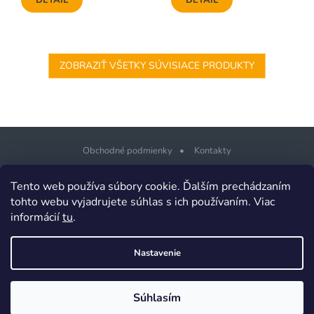
ZOBRAZIŤ VŠETKY SÚVISIACE PRODUKTY
Obchodné podmienky
Kontakty
Z
Tento web používa súbory cookie. Ďalším prechádzaním
á
tohto webu vyjadrujete súhlas s ich používaním. Viac
p
informácií
tu
.
Copyright 2026
PLOTSHOP.sk Ploty a brány pre každého
. Všetky
ä
práva vyhradené.
t
Design šablony vytvořil
Shoptetak.cz
&
Tomáš Hlad
.
Nastavenie
i
Vytvoril Shoptet
e
Súhlasím