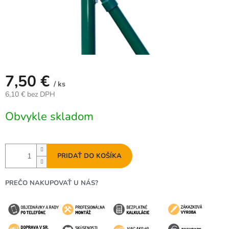
7,50 €
/ ks
6,10 € bez DPH
Jednotková
Obvykle skladom
cena:
PRIDAŤ DO KOŠÍKA
PREČO NAKUPOVAŤ U NÁS?