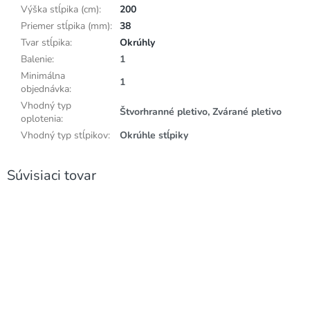
Výška stĺpika (cm)
:
200
Priemer stĺpika (mm)
:
38
Tvar stĺpika
:
Okrúhly
Balenie
:
1
Minimálna
1
objednávka
:
Vhodný typ
Štvorhranné pletivo, Zvárané pletivo
oplotenia
:
Vhodný typ stĺpikov
:
Okrúhle stĺpiky
Súvisiaci tovar