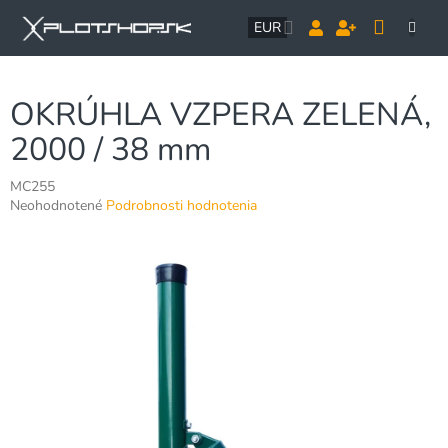
Prejsť
NÁK
na
EUR
obsah
KOŠÍ
OKRÚHLA VZPERA ZELENÁ,
2000 / 38 mm
MC255
Priemerné
Neohodnotené
Podrobnosti hodnotenia
hodnotenie
produktu
je
0,0
z
5
hviezdičiek.