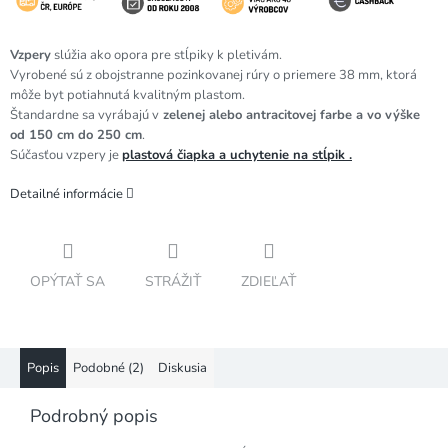
Vzpery
slúžia ako opora pre stĺpiky k pletivám.
Vyrobené sú z obojstranne pozinkovanej rúry o priemere 38 mm, ktorá
môže byt potiahnutá kvalitným plastom.
Štandardne sa vyrábajú v
zelenej alebo antracitovej farbe a vo výške
od 150 cm do 250 cm
.
Súčasťou vzpery je
plastová čiapka a uchytenie na stĺpik
.
Detailné informácie
OPÝTAŤ SA
STRÁŽIŤ
ZDIEĽAŤ
Popis
Podobné (2)
Diskusia
Podrobný popis