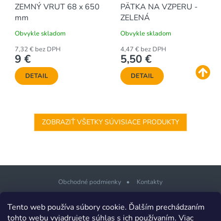
ZEMNÝ VRUT 68 x 650
PÄTKA NA VZPERU -
mm
ZELENÁ
Obvykle skladom
Obvykle skladom
7,32 € bez DPH
4,47 € bez DPH
9 €
5,50 €
DETAIL
DETAIL
ZOBRAZIŤ VŠETKY SÚVISIACE PRODUKTY
Obchodné podmienky
Kontakty
Z
Tento web používa súbory cookie. Ďalším prechádzaním
á
tohto webu vyjadrujete súhlas s ich používaním. Viac