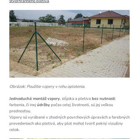
štvorhranného pletiva
.
Obrázok: Použitie vzpery v rohu oplotenia.
Jednoduchá montáž
vzpery
, stĺpika a pletiva
bez nutnosti
farbenia, či inej
údržby
počas celej životnosti, sú jej veľkou
prednosťou.
Vzpery sú vyrábané v zhodných povrchových úpravách a farebných
prevedeniach ako pletivá, aby plot mohol tvoriť pekný vizuálny
celok.