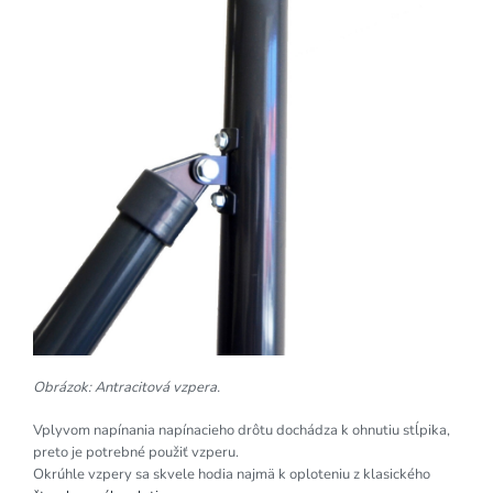
Obrázok: Antracitová vzpera.
Vplyvom napínania napínacieho drôtu dochádza k ohnutiu stĺpika,
preto je potrebné použiť vzperu.
Okrúhle vzpery sa skvele hodia najmä k oploteniu z klasického