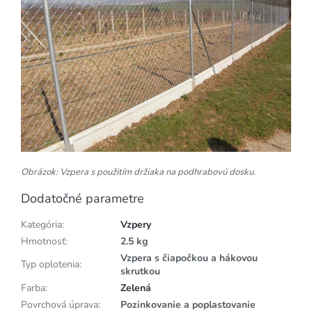
Obrázok: Vzpera s použitím držiaka na podhrabovú dosku.
Dodatočné parametre
Kategória
:
Vzpery
Hmotnosť
:
2.5 kg
Vzpera s čiapočkou a hákovou
Typ oplotenia
:
skrutkou
Farba
:
Zelená
Povrchová úprava
:
Pozinkovanie a poplastovanie