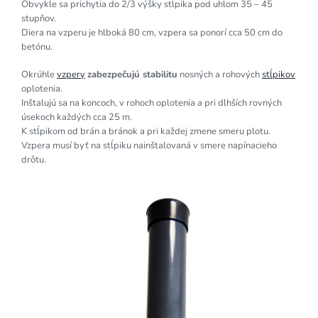
Obvykle sa prichytia do 2/3 výšky stĺpika pod uhlom 35 – 45
stupňov.
Diera na vzperu je hlboká 80 cm, vzpera sa ponorí cca 50 cm do
betónu.
Okrúhle
vzpery
zabezpečujú stabilitu
nosných a rohových
stĺpikov
oplotenia.
Inštalujú sa na koncoch, v rohoch oplotenia a pri dlhších rovných
úsekoch každých cca 25 m.
K stĺpikom od brán a bránok a pri každej zmene smeru plotu.
Vzpera musí byť na stĺpiku nainštalovaná v smere napínacieho
drôtu.