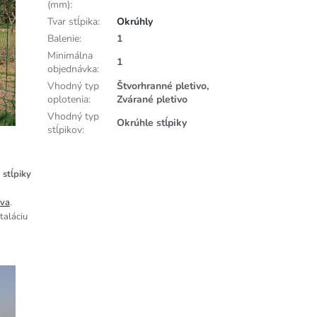
(mm)
:
Tvar stĺpika
:
Okrúhly
Balenie
:
1
Minimálna
1
objednávka
:
Vhodný typ
Štvorhranné pletivo,
oplotenia
:
Zvárané pletivo
Vhodný typ
Okrúhle stĺpiky
stĺpikov
:
 stĺpiky
iva
.
taláciu