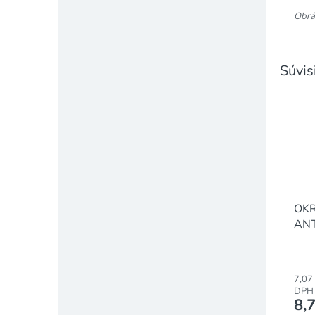
Obráz
Súvis
OK
ANT
/ 3
7,07
DPH
8,