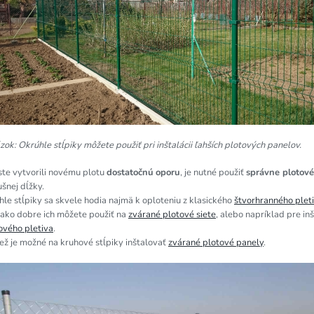
ok: Okrúhle stĺpiky môžete použiť pri inštalácii ľahších plotových panelov.
ste vytvorili novému plotu
dostatočnú
oporu
, je nutné použiť
správne plotové
ušnej dĺžky.
le stĺpiky sa skvele hodia najmä k oploteniu z klasického
štvorhranného plet
ako dobre ich môžete použiť na
zvárané plotové siete
, alebo napríklad pre inš
ového pletiva
.
ež je možné na kruhové stĺpiky inštalovať
zvárané plotové panely
.