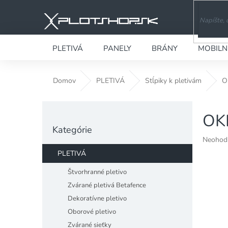
Prejsť
na
obsah
PLETIVÁ
PANELY
BRÁNY
MOBILN
Domov
PLETIVÁ
Stĺpiky k pletivám
O
B
OK
o
Preskočiť
č
Kategórie
kategórie
n
Priemer
Neohod
ý
hodnote
PLETIVÁ
produkt
p
je
a
Štvorhranné pletivo
0,0
n
Zvárané pletivá Betafence
z
e
5
Dekoratívne pletivo
l
hviezdiči
Oborové pletivo
Zvárané sieťky