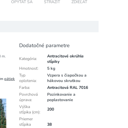
OPÝTAŤ SA
STRÁŽIŤ
ZDIEĽAŤ
Dodatočné parametre
Antracitové okrúhle
3 m.
Kategória
:
stĺpiky
Hmotnosť
:
5 kg
Typ
Vzpera s čiapočkou a
tím
pätiek
oplotenia
:
hákovou skrutkou
Farba
:
Antracitová RAL 7016
Povrchová
Pozinkovanie a
úprava
:
poplastovanie
Výška
200
stĺpika (cm)
:
Priemer
stĺpika
38