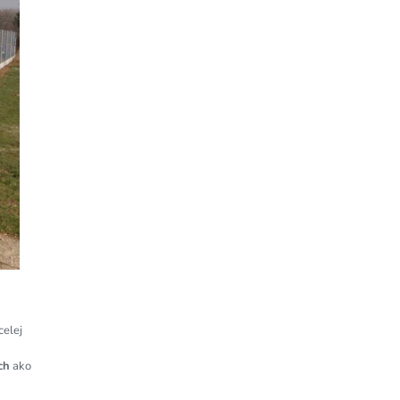
celej
ch
ako