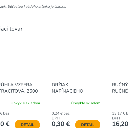
ok: Súčasťou každého stĺpika je čiapka.
iaci tovar
RÚHLA VZPERA
DRŽIAK
RUČNÝ
RACITOVÁ, 2500
NAPÍNACIEHO
RUČNÉ 
8 mm
DRÔTU PRE OKRÚHLE
PRE ST
Obvykle skladom
Obvykle skladom
STĹPIKY, ČIERNY
15 cm
 € bez
0,24 € bez
13,17 € 
DPH
DPH
70 €
0,30 €
16,20
DETAIL
DETAIL