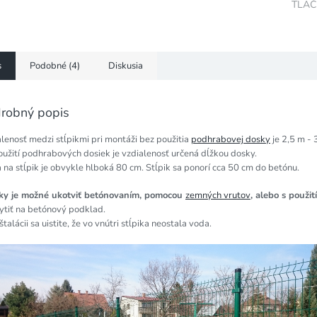
TLAČ
s
Podobné (4)
Diskusia
robný popis
lenosť medzi stĺpikmi pri montáži bez použitia
podhrabovej dosky
je 2,5 m - 
oužití podhrabových dosiek je vzdialenosť určená dĺžkou dosky.
 na stĺpik je obvykle hlboká 80 cm. Stĺpik sa ponorí cca 50 cm do betónu.
iky je možné ukotviť betónovaním, pomocou
zemných vrutov
, alebo s použi
ytiť na betónový podklad.
nštalácii sa uistite, že vo vnútri stĺpika neostala voda.