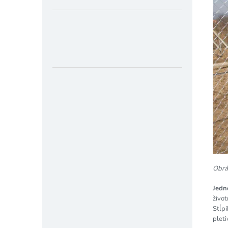
Obráz
Jedn
život
Stĺp
pleti