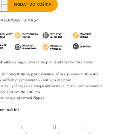
PRIDAŤ DO KOŠÍKA
NAKUPOVAŤ U NÁS?
tĺpiky
sú najpoužívanejšie pri inštalácii štvorhranného
 sú z
obojstranne pozinkovanej rúry
o priemere
38 a 48
rá môže byt potiahnutá kvalitným plastom.
e sa vyrábajú v zelenej a antracitovej farbe, pozinkované a
 od 150 cm do 300 cm
.
stĺpika je
plastová čiapka
.
informácie