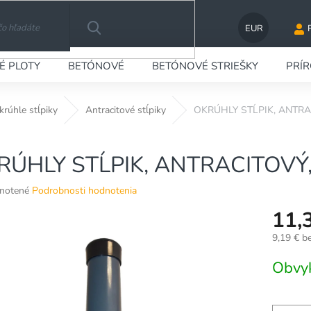
EUR
HĽADAŤ
É PLOTY
BETÓNOVÉ
BETÓNOVÉ STRIEŠKY
PRÍ
krúhle stĺpiky
Antracitové stĺpiky
OKRÚHLY STĹPIK, ANTRAC
RÚHLY STĹPIK, ANTRACITOVÝ,
né
notené
Podrobnosti hodnotenia
nie
11,
u
9,19 € b
Jednotko
Obvy
cena:
ek.