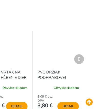
Ďalší
produkt
 VRTÁK NA
PVC DRŽIAK
HĹBENIE DIER
PODHRABOVEJ
ĹPIKY PRIEMER
DOSKY 20 cm - SIVÝ,
Obvykle skladom
Obvykle skladom
PRE STĹPIKY 48 a 50
mm - ŠÍRKA DOSKY 4
bez
3,09 € bez
cm
DPH
 €
3,80 €
DETAIL
DETAIL