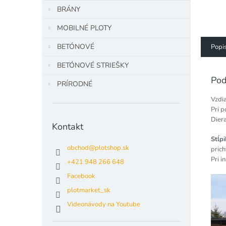
BRÁNY
MOBILNÉ PLOTY
BETÓNOVÉ
Popi
BETÓNOVÉ STRIEŠKY
Pod
PRÍRODNÉ
Vzdia
Pri p
Diera
Kontakt
Stĺp
obchod
@
plotshop.sk
prich
Pri i
+421 948 266 648
Facebook
plotmarket_sk
Videonávody na Youtube