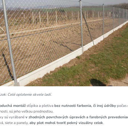
ok: Celé oplotenie skvele ladí.
oduchá montáž
stĺpika a pletiva
bez nutnosti farbenia, či inej údržby
počas 
nosti, sú jeho veľkou prednosťou.
iky sú vyrábané
v zhodných povrchových úpravách
a farebných prevedenia
vá, siete a panely,
aby plot mohol tvoriť pekný vizuálny celok
.