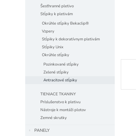
Šesťhranné pletivo
Stĺpiky k pletivám
Okrúhle stĺpiky Bekaclip®
Vzpery
Stĺpiky k dekoratívnym pletivám
Stĺpiky Unix
Okrúhle stĺpiky
Pozinkované stĺpiky
Zelené stĺpiky
Antracitové stĺpiky
TIENIACE TKANINY
Príslušenstvo k pletivu
Nástroje k montáži plotov
Zemné skrutky
PANELY