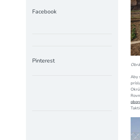
Facebook
Pinterest
Obráz
Aby 
prísl
Okrúh
Rovn
obor
Takti