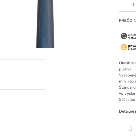
PREČO 
Okrúhle s
pletiva.
Vyrobené
mm
, kto
Štandardn
vo výške
Súčasťou 
Detailné 