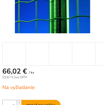
66,02 €
/ ks
53,67 € bez DPH
Jednotková
Na vyžiadanie
cena: