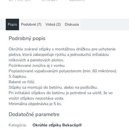
Popis
Podobné (7)
Videá (2)
Diskusia
Podrobný popis
Okrúhle zvárané stĺpiky s montážnou drážkou pre uchytenie
pletiva, ktorá zabezpečuje rýchlu a jednoduchú inštaláciu
rolkových a panelových plotov.
Pozinkované zvnútra aj z vonku.
Poplastované vypaľovaným polyesterom (min. 60 mikrónov).
S čiapkou.
Balené vo fólii.
Stĺpiky sa montujú do betónu, alebo na podložku.
Pri inštalácii stĺpikov do betónu je potrebné sa uistiť, že vo
vnútri stĺpikov nezostáva voda.
Minimálna objednávka je 5 ks.
Dodatočné parametre
Kategória
:
Okrúhle stĺpiky Bekaclip®