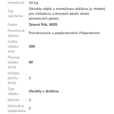
Hmotnosť
:
10 kg
Okrúhly stĺpik s montážnou drážkou je vhodný
Typ
pre inštaláciu zváraných pletív alebo
oplotenia
:
panelových plotov
Farba
:
Zelená RAL 6005
Povrchová
Pozinkovanie a poplastovanie Polyesterom
úprava
:
Výška
stĺpika
300
(cm)
:
Priemer
stĺpika
60
(mm)
:
Hrúbka
plechu
2
(mm)
:
Tvar
Okrúhly s drážkou
stĺpika
:
Balenie
:
2
Minimálna
2
objednávka
: