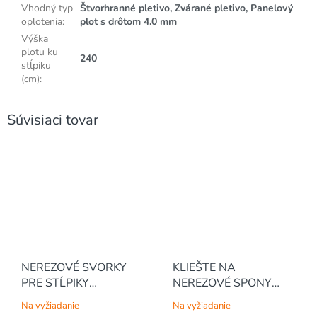
Vhodný typ
Štvorhranné pletivo, Zvárané pletivo, Panelový
oplotenia
:
plot s drôtom 4.0 mm
Výška
plotu ku
240
stĺpiku
(cm)
:
Súvisiaci tovar
NEREZOVÉ SVORKY
KLIEŠTE NA
PRE STĹPIKY
NEREZOVÉ SPONY
BEKACLIP® PRE
BEKACLIP®
Na vyžiadanie
Na vyžiadanie
PANTANET® (250 ks /