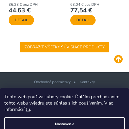
bal.)
36,28 € bez DPH
63,04 € bez DPH
44,63 €
77,54 €
DETAIL
DETAIL
ZOBRAZIŤ VŠETKY SÚVISIACE PRODUKTY
Obchodné podmienky
Kontakty
Z
Tento web používa súbory cookie. Ďalším prechádzaním
á
tohto webu vyjadrujete súhlas s ich používaním. Viac
p
informácií
tu
.
Copyright 2026
PLOTSHOP.sk Ploty a brány pre každého
. Všetky
ä
práva vyhradené.
t
Design šablony vytvořil
Shoptetak.cz
&
Tomáš Hlad
.
Nastavenie
i