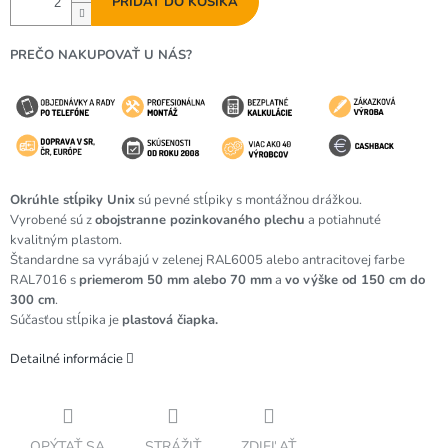
PRIDAŤ DO KOŠÍKA
PREČO NAKUPOVAŤ U NÁS?
Okrúhle stĺpiky Unix
sú pevné stĺpiky s montážnou drážkou.
Vyrobené sú z
obojstranne pozinkovaného plechu
a potiahnuté
kvalitným plastom.
Štandardne sa vyrábajú v zelenej RAL6005 alebo antracitovej farbe
RAL7016 s
priemerom 50 mm alebo 70 mm
a
vo výške od 150 cm do
300 cm
.
Súčasťou stĺpika je
plastová čiapka.
Detailné informácie
OPÝTAŤ SA
STRÁŽIŤ
ZDIEĽAŤ