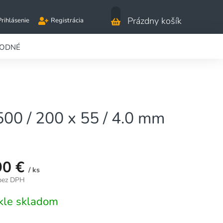
Nákupný
Prázdny košík
Prihlásenie
Registrácia
košík
RODNÉ
00 / 200 x 55 / 4.0 mm
90 €
/ ks
 bez DPH
vá
kle skladom