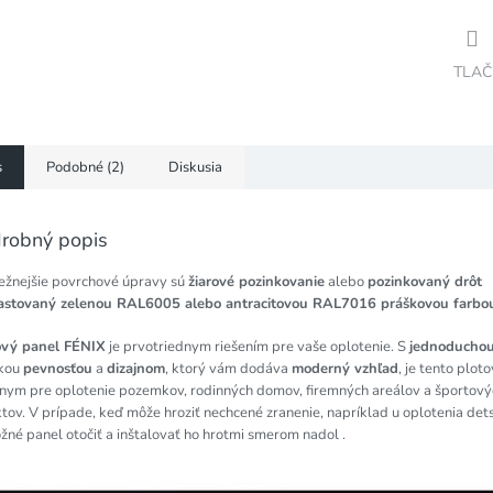
TLAČ
s
Podobné (2)
Diskusia
robný popis
ežnejšie povrchové úpravy sú
žiarové pozinkovanie
alebo
pozinkovaný drôt
astovaný zelenou RAL6005 alebo antracitovou RAL7016 práškovou farbo
ový panel FÉNIX
je prvotriednym riešením pre vaše oplotenie. S
jednoducho
kou
pevnosťou
a
dizajnom
, ktorý vám dodáva
moderný vzhľad
, je tento plot
lnym pre oplotenie pozemkov, rodinných domov, firemných areálov a športový
tov. V prípade, keď môže hroziť nechcené zranenie, napríklad u oplotenia dets
žné panel otočiť a inštalovať ho hrotmi smerom nadol .