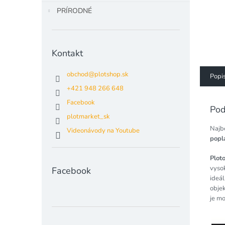
PRÍRODNÉ
Kontakt
obchod
@
plotshop.sk
Popi
+421 948 266 648
Facebook
Pod
plotmarket_sk
Najb
Videonávody na Youtube
popl
Plot
vyso
Facebook
ideá
objek
je mo