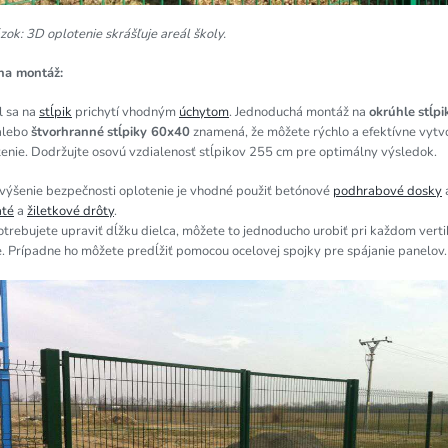
ok: 3D oplotenie skrášľuje areál školy.
na montáž:
l sa na
stĺpik
prichytí vhodným
úchytom
. Jednoduchá montáž na
okrúhle
stĺp
lebo
štvorhranné
stĺpiky 60x40
znamená, že môžete rýchlo a efektívne vytvo
enie. Dodržujte osovú vzdialenosť stĺpikov 255 cm pre optimálny výsledok.
zvýšenie bezpečnosti oplotenie je vhodné použiť betónové
podhrabové dosky
até
a
žiletkové drôty
.
trebujete upraviť dĺžku dielca, môžete to jednoducho urobiť pri každom vert
. Prípadne ho môžete predĺžiť pomocou ocelovej spojky pre spájanie panelov.