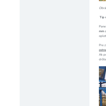
Obráz
Tip 
Pane
mm
a
oplot
Pre 
ostn
Ak po
drôte