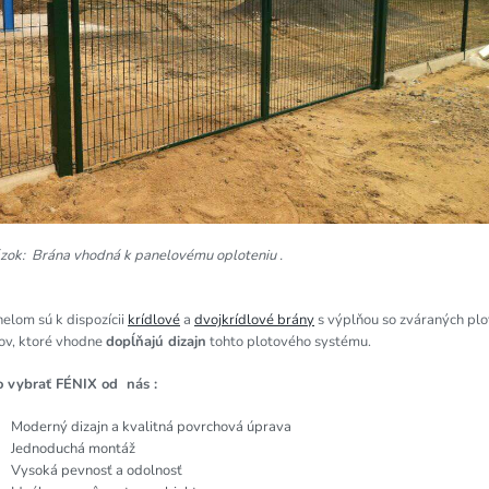
zok: Brána vhodná k panelovému oploteniu .
elom sú k dispozícii
krídlové
a
dvojkrídlové brány
s výplňou so zváraných pl
cov, ktoré vhodne
dopĺňajú dizajn
tohto plotového systému.
o vybrať FÉNIX od nás :
Moderný dizajn a kvalitná povrchová úprava
Jednoduchá montáž
Vysoká pevnosť a odolnosť