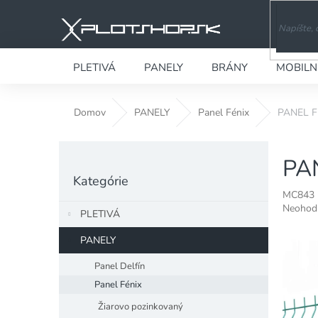
Prejsť
na
obsah
PLETIVÁ
PANELY
BRÁNY
MOBILN
Domov
PANELY
Panel Fénix
PANEL FÉ
B
PAN
o
Preskočiť
č
Kategórie
kategórie
n
MC843
ý
Priemer
Neohod
PLETIVÁ
hodnote
p
produkt
a
PANELY
je
n
0,0
Panel Delfín
e
z
Panel Fénix
l
5
hviezdiči
Žiarovo pozinkovaný