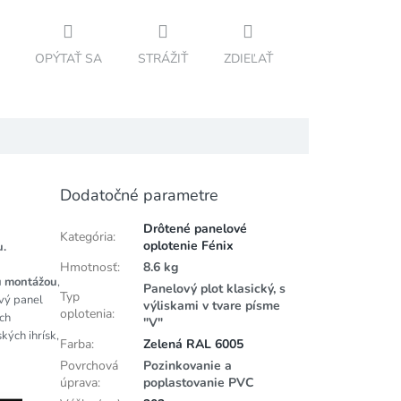
OPÝTAŤ SA
STRÁŽIŤ
ZDIEĽAŤ
Dodatočné parametre
Drôtené panelové
Kategória
:
oplotenie Fénix
u.
Hmotnosť
:
8.6 kg
u
montážou
,
Panelový plot klasický, s
Typ
ový panel
výliskami v tvare písme
oplotenia
:
ch
"V"
kých ihrísk,
Farba
:
Zelená RAL 6005
Povrchová
Pozinkovanie a
úprava
:
poplastovanie PVC