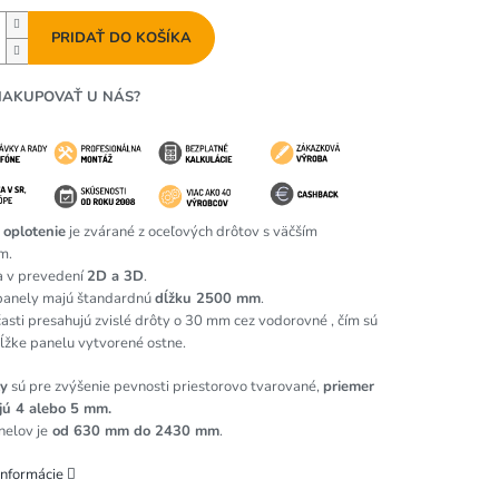
PRIDAŤ DO KOŠÍKA
NAKUPOVAŤ U NÁS?
 oplotenie
je zvárané z oceľových drôtov s väčším
m.
a v prevedení
2D a 3D
.
panely majú štandardnú
dĺžku 2500 mm
.
časti presahujú zvislé drôty o 30 mm cez vodorovné , čím sú
dĺžke panelu vytvorené ostne.
y
sú pre zvýšenie pevnosti priestorovo tvarované,
priemer
jú 4 alebo 5 mm.
elov je
od 630 mm do 2430 mm
.
informácie