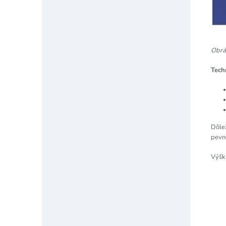
Obráz
Tech
Dôle
pevno
Výšk