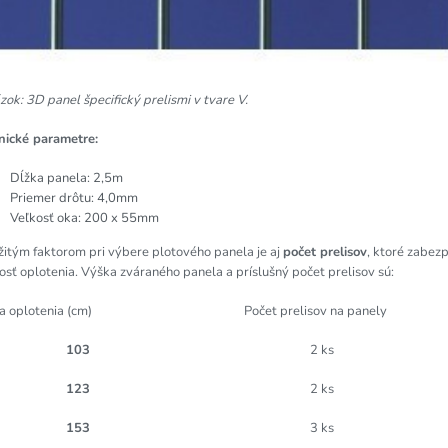
ok: 3D panel špecifický prelismi v tvare V.
nické parametre:
Dĺžka panela: 2,5m
Priemer drôtu: 4,0mm
Veľkosť oka: 200 x 55mm
žitým faktorom pri výbere plotového panela je aj
počet prelisov
, ktoré zabez
sť oplotenia. Výška zváraného panela a príslušný počet prelisov sú:
a oplotenia (cm)
Počet prelisov na panely
103
2 ks
123
2 ks
153
3 ks