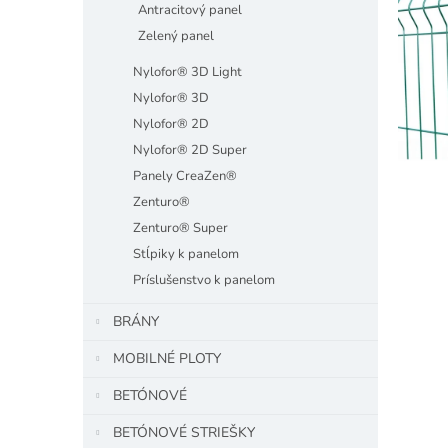
Antracitový panel
Zelený panel
Nylofor® 3D Light
Nylofor® 3D
Nylofor® 2D
Nylofor® 2D Super
Panely CreaZen®
Zenturo®
Zenturo® Super
Stĺpiky k panelom
Príslušenstvo k panelom
BRÁNY
MOBILNÉ PLOTY
BETÓNOVÉ
BETÓNOVÉ STRIEŠKY