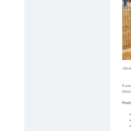
Obrá
K pan
diel
Preč