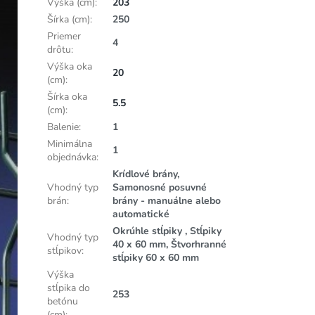
Výška (cm)
:
203
Šírka (cm)
:
250
Priemer
4
drôtu
:
Výška oka
20
(cm)
:
Šírka oka
5.5
(cm)
:
Balenie
:
1
Minimálna
1
objednávka
:
Krídlové brány,
Vhodný typ
Samonosné posuvné
brán
:
brány - manuálne alebo
automatické
Okrúhle stĺpiky , Stĺpiky
Vhodný typ
40 x 60 mm, Štvorhranné
stĺpikov
:
stĺpiky 60 x 60 mm
Výška
stĺpika do
253
betónu
(cm)
: