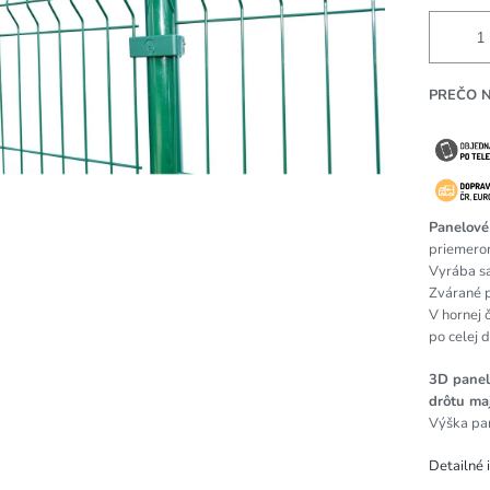
PREČO 
Panelové
priemero
Vyrába s
Zvárané 
V hornej 
po celej 
3D panel
drôtu ma
Výška pan
Detailné 