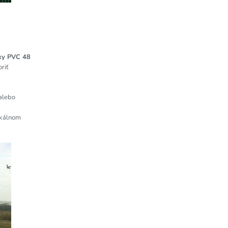
iky PVC 48
riť
alebo
ikálnom