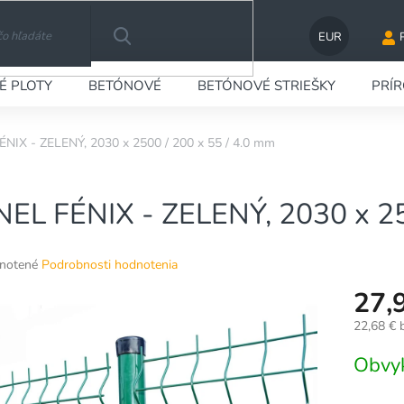
EUR
HĽADAŤ
É PLOTY
BETÓNOVÉ
BETÓNOVÉ STRIEŠKY
PRÍ
NIX - ZELENÝ, 2030 x 2500 / 200 x 55 / 4.0 mm
EL FÉNIX - ZELENÝ, 2030 x 25
né
notené
Podrobnosti hodnotenia
nie
27,
u
22,68 €
Jednotko
Obvy
cena:
ek.