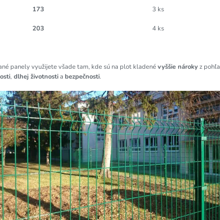
173
3 ks
203
4 ks
ané panely využijete všade tam, kde sú na plot kladené
vyššie nároky
z pohľ
osti
,
dlhej životnosti
a
bezpečnosti
.