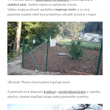
stabilný plot,
vhodný najmä na oplotenie zvierat.
Vďaka svojej pružnosti spoľahlivo
kopíruje terén
a vy svoj
pozemok budete môcť bez problémov ohradiť aj keď je v kopci.
Obrázok: Pletivo ktoré pekne kopíruje terén.
K pletivám sú k dispozícii
krídlové
a
dvojkrídlové brány
s výplňou
pletivo, vhodne dopĺňajú dizajn tohto plotového systému.