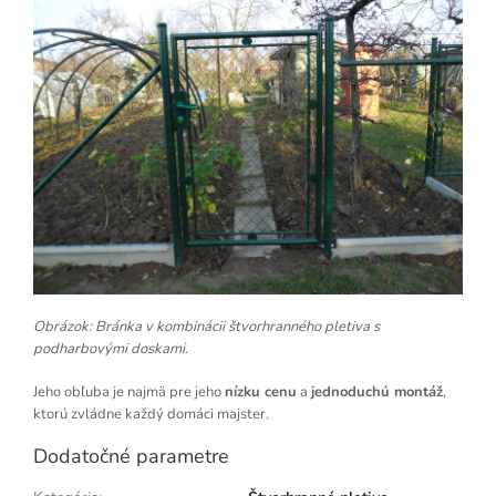
Obrázok: Bránka v kombinácii štvorhranného pletiva s
podharbovými doskami.
Jeho obľuba je najmä pre jeho
nízku cenu
a
jednoduchú montáž
,
ktorú zvládne každý domáci majster.
Dodatočné parametre