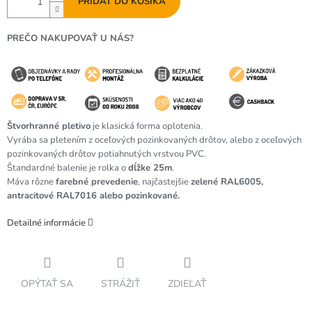
PRIDAŤ DO KOŠÍKA
PREČO NAKUPOVAŤ U NÁS?
Štvorhranné pletivo
je klasická forma oplotenia.
Vyrába sa pletením z oceľových pozinkovaných drôtov, alebo z oceľových
pozinkovaných drôtov potiahnutých vrstvou PVC.
Štandardné balenie je rolka o
dĺžke 25m
.
Máva rôzne
farebné prevedenie
, najčastejšie
zelené RAL6005,
antracitové RAL7016 alebo pozinkované.
Detailné informácie
OPÝTAŤ SA
STRÁŽIŤ
ZDIEĽAŤ