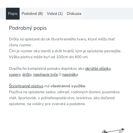
Popis
Podobné (8)
Videá (1)
Diskusia
Podrobný popis
Drôty sú spletané do ok štvorhranného tvaru, ktoré môžu mať
rôzny rozmer.
Čím je rozmer oka menší a drôt hrubší, tým je oplotenie pevnejšie.
Výška pletiva môže byť od 100cm do 400 cm.
Dopĺňa ho kompletná ponuka doplnkov ako
okrúhle stĺpiky
,
vzpery
,
drôty
,
napínacie tyče
či
napináky
.
Štvorhranné pletivo
má
všestranné využitie
.
Používa na oplotenie sadov, záhrad, rodinných domov, pozemkov
chát, športovísk, v poľnohospodárstve, lesníctve, ako dočasné
oplotenie, na voliéry pre zvieratá a podobne.