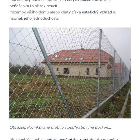
peňaženka to až tak neucíti.
Pozemok vášho domu alebo chaty získa
estetický vzhľad
aj
napriek jeho jednoduchosti.
Obrázok: Pozinkované pletivo s podhrabovými doskami.
Pri montáži spolu s
podhrabovými doskami
získate
pevný a