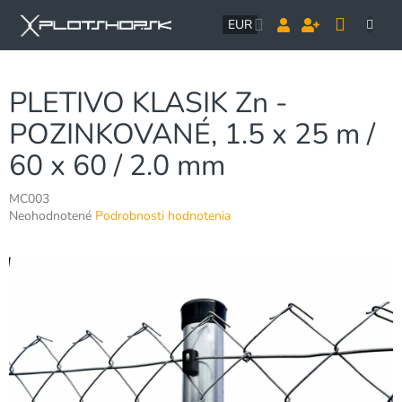
Prejsť
NÁK
na
EUR
obsah
KOŠÍ
PLETIVO KLASIK Zn -
POZINKOVANÉ, 1.5 x 25 m /
60 x 60 / 2.0 mm
MC003
Priemerné
Neohodnotené
Podrobnosti hodnotenia
hodnotenie
produktu
je
0,0
z
5
hviezdičiek.