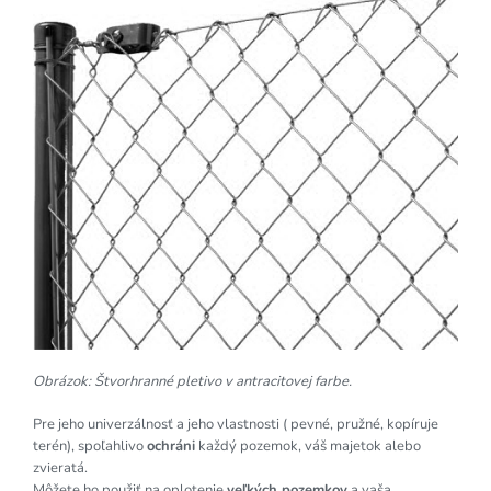
Obrázok: Štvorhranné pletivo v antracitovej farbe.
Pre jeho univerzálnosť a jeho vlastnosti ( pevné, pružné, kopíruje
terén), spoľahlivo
ochráni
každý pozemok, váš majetok alebo
zvieratá.
Môžete ho použiť na oplotenie
veľkých pozemkov
a vaša