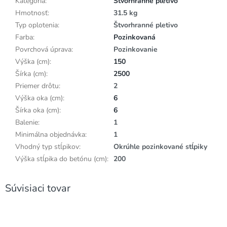
Kategória
:
Štvorhranné pletivo
Hmotnosť
:
31.5 kg
Typ oplotenia
:
Štvorhranné pletivo
Farba
:
Pozinkovaná
Povrchová úprava
:
Pozinkovanie
Výška (cm)
:
150
Šírka (cm)
:
2500
Priemer drôtu
:
2
Výška oka (cm)
:
6
Šírka oka (cm)
:
6
Balenie
:
1
Minimálna objednávka
:
1
Vhodný typ stĺpikov
:
Okrúhle pozinkované stĺpiky
Výška stĺpika do betónu (cm)
:
200
Súvisiaci tovar