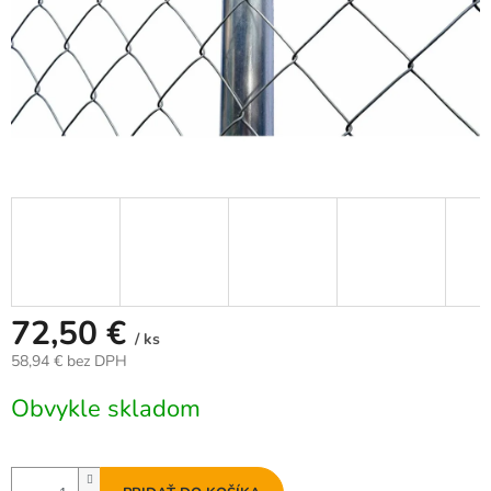
72,50 €
/ ks
58,94 € bez DPH
Jednotková
Obvykle skladom
cena: