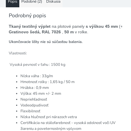
Popis
Podobné (2)
Diskusia
Podrobný popis
Tkaný textilný výplet 
na plotové panely
 s výškou 
45 mm
 (+/-2
Gratinovo šedá, RAL 7026 
, 
50 m
 v rolke. 
Ukončovacie lišty nie sú súčasťou balenia.
Vlastnosti:
Vysoká pevnosť v ťahu : 1500 kg
Nízka váha : 33g/m
Hmotnosť rolky : 1,65 kg / 50 m
Hrúbka : 0,9 mm
Výška: 45 mm +/- 2 mm
Nepriehľadnosť
Vodeodpudivosť
Flexibilnosť
Nízka hlučnosť pri nárazoch vetra
Certifikácia na stálofarebnosť - vysoká odolnosť voči UV
žiareniu a poveternostným vplyvom