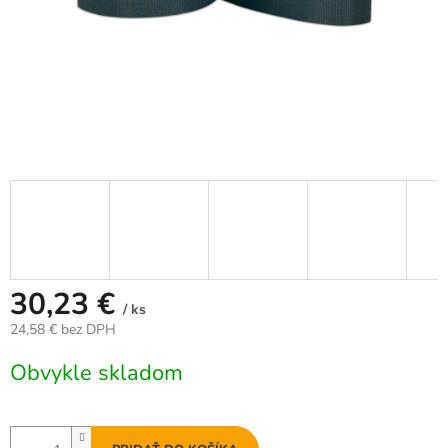
30,23 €
/ ks
24,58 € bez DPH
Jednotková
Obvykle skladom
cena: