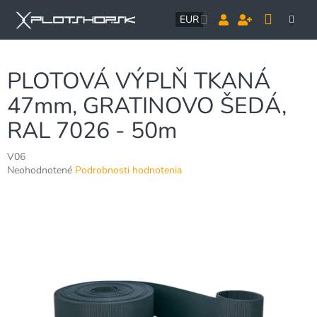
Prejsť
NÁK
na
EUR
obsah
KOŠÍ
PLOTOVÁ VÝPLŇ TKANÁ
47mm, GRATINOVO ŠEDÁ,
RAL 7026 - 50m
V06
Priemerné
Neohodnotené
Podrobnosti hodnotenia
hodnotenie
produktu
je
0,0
z
5
hviezdičiek.