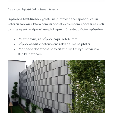
Obrázok: Výplň čokoládovo hnedá
Aplikácia textilného výpletu
na plotový panel spôsobí veľkú
veternú zábranu, ktorá nemusí odolať extrémnemu počasiu a kvôli
tomu je vysoko odporúčané
plot spevniť nasledujúcimi spôsobmi:
Použiť pevnejšie stĺpiky, napr. 60x40mm.
Stĺpiky osadiť v betónovom základe, nie na platni.
Poprípade dodatočne spevniť stĺpiky, t.z. vyplniť vnútro
stĺpika betónom.