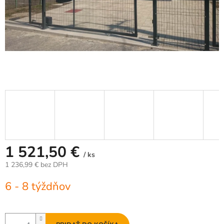
1 521,50 €
/ ks
1 236,99 € bez DPH
Jednotková
6 - 8 týždňov
cena: