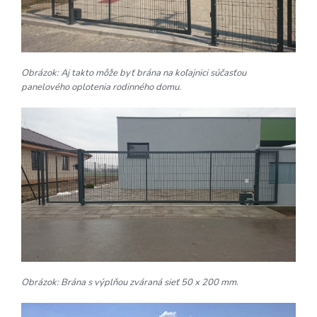
Obrázok: Aj takto môže byť brána na koľajnici súčasťou
panelového oplotenia rodinného domu.
Obrázok: Brána s výplňou zváraná sieť 50 x 200 mm.