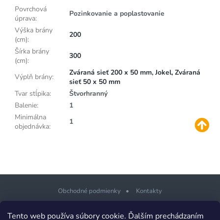
Povrchová
Pozinkovanie a poplastovanie
úprava
:
Výška brány
200
(cm)
:
Šírka brány
300
(cm)
:
Zváraná sieť 200 x 50 mm, Jokel, Zváraná
Výplň brány
:
sieť 50 x 50 mm
Tvar stĺpika
:
Štvorhranný
Balenie
:
1
Minimálna
1
objednávka
:
Obchodné podmienky
Kontakty
Z
Tento web používa súbory cookie. Ďalším prechádzaním