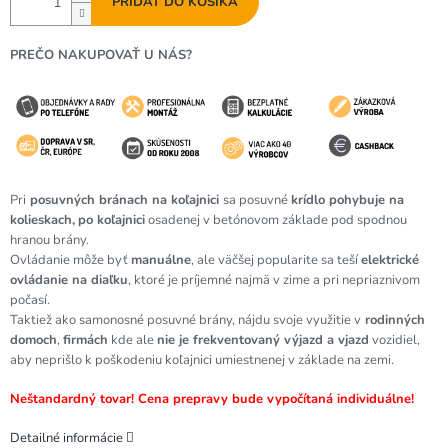
PRIDAŤ DO KOŠÍKA
PREČO NAKUPOVAŤ U NÁS?
Pri
posuvných bránach na koľajnici
sa posuvné
krídlo pohybuje na
kolieskach,
po koľajnici
osadenej v betónovom základe pod spodnou
hranou brány.
Ovládanie môže byť
manuálne
, ale väčšej popularite sa teší
elektrické
ovládanie na diaľku
, ktoré je príjemné najmä v zime a pri nepriaznivom
počasí.
Taktiež ako samonosné posuvné brány, nájdu svoje využitie v
rodinných
domoch
,
firmách
kde ale
nie je frekventovaný výjazd a vjazd
vozidiel,
aby neprišlo k poškodeniu koľajnici umiestnenej v základe na zemi.
Neštandardný tovar! Cena prepravy bude vypočítaná individuálne!
Detailné informácie