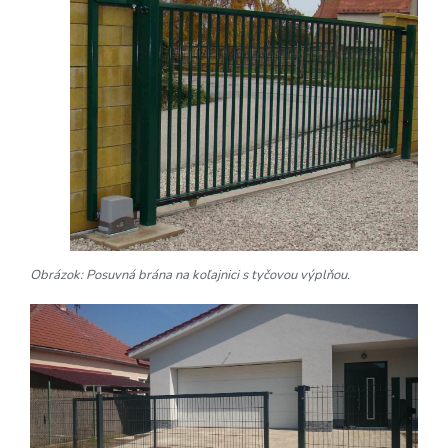
Obrázok: Posuvná brána na koľajnici s tyčovou výplňou.