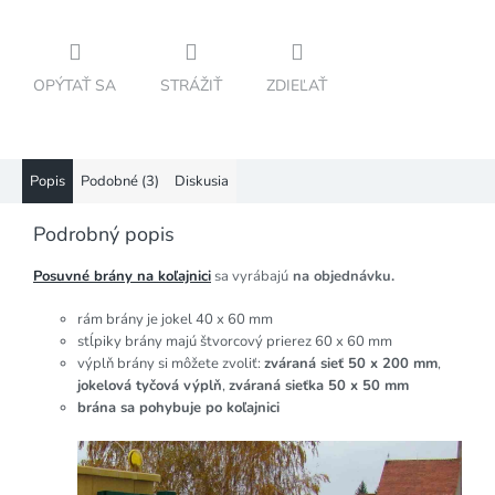
OPÝTAŤ SA
STRÁŽIŤ
ZDIEĽAŤ
Popis
Podobné (3)
Diskusia
Podrobný popis
Posuvné brány na koľajnici
sa vyrábajú
na objednávku.
rám brány je jokel 40 x 60 mm
stĺpiky brány majú štvorcový prierez 60 x 60 mm
výplň brány si môžete zvoliť:
zváraná sieť 50 x 200 mm
,
jokelová tyčová výplň
,
zváraná sieťka 50 x 50 mm
brána sa pohybuje po koľajnici