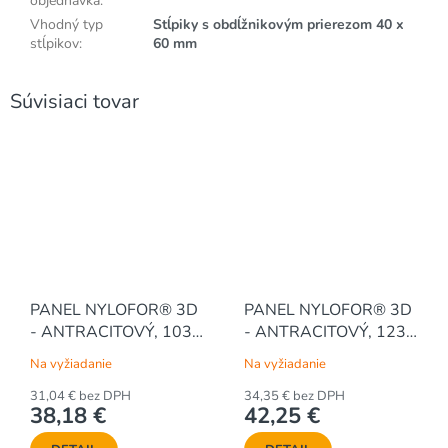
objednávka
:
Vhodný typ
Stĺpiky s obdĺžnikovým prierezom 40 x
stĺpikov
:
60 mm
Súvisiaci tovar
PANEL NYLOFOR® 3D
PANEL NYLOFOR® 3D
- ANTRACITOVÝ, 1030
- ANTRACITOVÝ, 1230
x 2500 / 200 x 50 / 5.0
x 2500 / 200 x 50 / 5.0
Na vyžiadanie
Na vyžiadanie
mm
mm
31,04 € bez DPH
34,35 € bez DPH
38,18 €
42,25 €