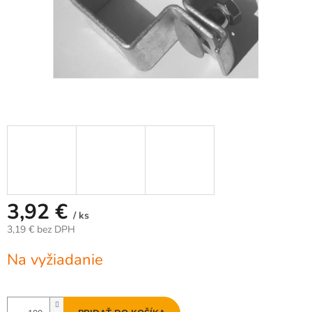
3,92 €
/ ks
3,19 € bez DPH
Jednotková
Na vyžiadanie
cena: