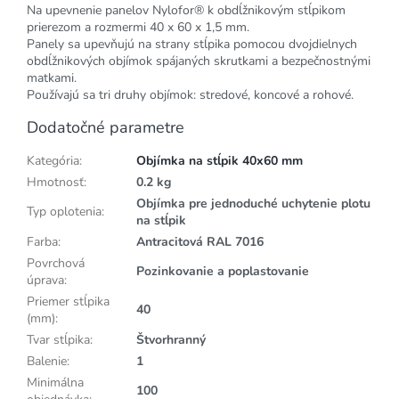
Na upevnenie panelov Nylofor® k obdĺžnikovým stĺpikom
prierezom a rozmermi 40 x 60 x 1,5 mm.
Panely sa upevňujú na strany stĺpika pomocou dvojdielnych
obdĺžnikových objímok spájaných skrutkami a bezpečnostnými
matkami.
Používajú sa tri druhy objímok: stredové, koncové a rohové.
Dodatočné parametre
Kategória
:
Objímka na stĺpik 40x60 mm
Hmotnosť
:
0.2 kg
Objímka pre jednoduché uchytenie plotu
Typ oplotenia
:
na stĺpik
Farba
:
Antracitová RAL 7016
Povrchová
Pozinkovanie a poplastovanie
úprava
:
Priemer stĺpika
40
(mm)
:
Tvar stĺpika
:
Štvorhranný
Balenie
:
1
Minimálna
100