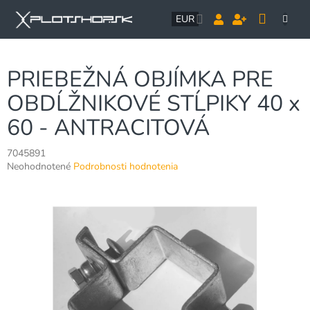
Prejsť
NÁK
na
EUR
obsah
KOŠÍ
PRIEBEŽNÁ OBJÍMKA PRE
OBDĹŽNIKOVÉ STĹPIKY 40 x
60 - ANTRACITOVÁ
7045891
Priemerné
Neohodnotené
Podrobnosti hodnotenia
hodnotenie
produktu
je
0,0
z
5
hviezdičiek.