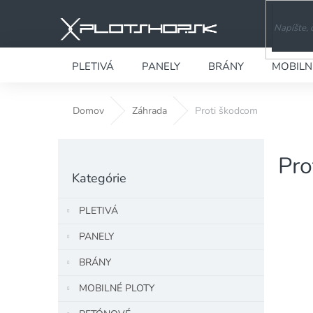
Prejsť
na
obsah
PLETIVÁ
PANELY
BRÁNY
MOBILN
Domov
Záhrada
Proti škodcom
B
Pro
o
Preskočiť
č
Kategórie
kategórie
n
ý
PLETIVÁ
p
a
PANELY
n
BRÁNY
e
l
MOBILNÉ PLOTY