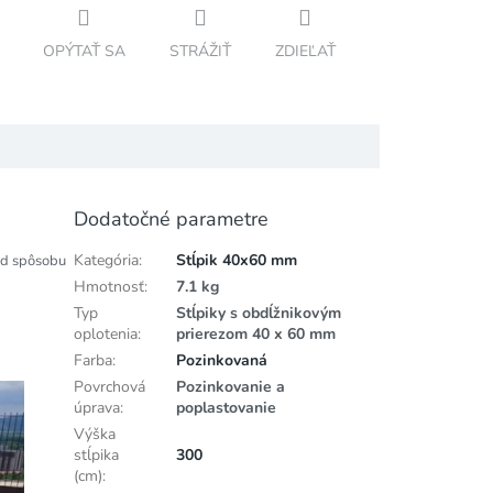
OPÝTAŤ SA
STRÁŽIŤ
ZDIEĽAŤ
Dodatočné parametre
Kategória
:
Stĺpik 40x60 mm
od spôsobu
Hmotnosť
:
7.1 kg
Typ
Stĺpiky s obdĺžnikovým
oplotenia
:
prierezom 40 x 60 mm
Farba
:
Pozinkovaná
Povrchová
Pozinkovanie a
úprava
:
poplastovanie
Výška
stĺpika
300
(cm)
: