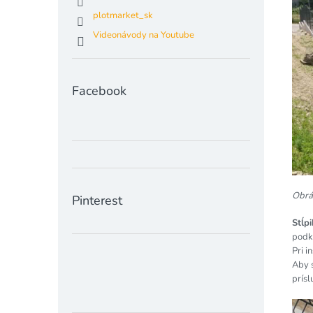
plotmarket_sk
Videonávody na Youtube
Facebook
Obráz
Pinterest
Stĺp
podk
Pri i
Aby s
prísl