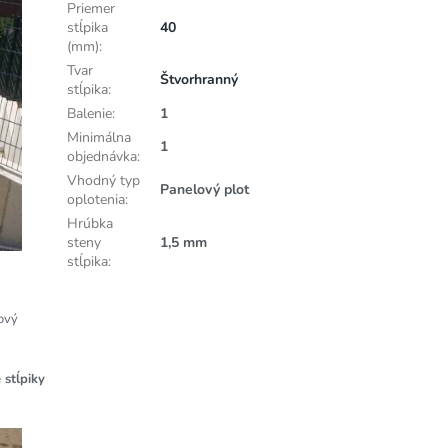
Priemer
stĺpika
40
(mm)
:
Tvar
Štvorhranný
stĺpika
:
Balenie
:
1
Minimálna
1
objednávka
:
Vhodný typ
Panelový plot
oplotenia
:
Hrúbka
steny
1,5 mm
stĺpika
:
ový
 stĺpiky