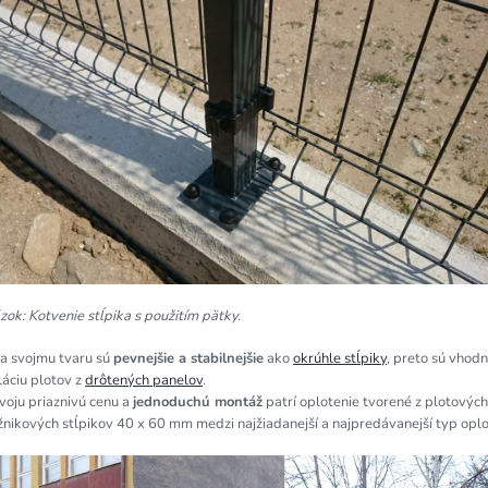
ok: Kotvenie stĺpika s použitím pätky.
a svojmu tvaru sú
pevnejšie a stabilnejšie
ako
okrúhle stĺpiky
, preto sú vhod
láciu plotov z
drôtených panelov
.
voju priaznivú cenu a
jednoduchú montáž
patrí oplotenie tvorené z plotovýc
nikových stĺpikov 40 x 60 mm medzi najžiadanejší a najpredávanejší typ oplo