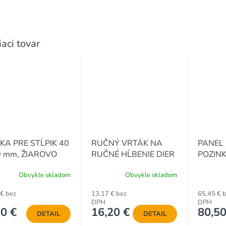
iaci tovar
KA PRE STĹPIK 40
RUČNÝ VRTÁK NA
PANEL 
0 mm, ŽIAROVO
RUČNÉ HĹBENIE DIER
POZINK
ZINKOVANÁ
PRE STĹPIKY PRIEMER
x 2500 
Obvykle skladom
Obvykle skladom
15 cm
mm
 € bez
13,17 € bez
65,45 € 
DPH
DPH
30 €
16,20 €
80,50
DETAIL
DETAIL