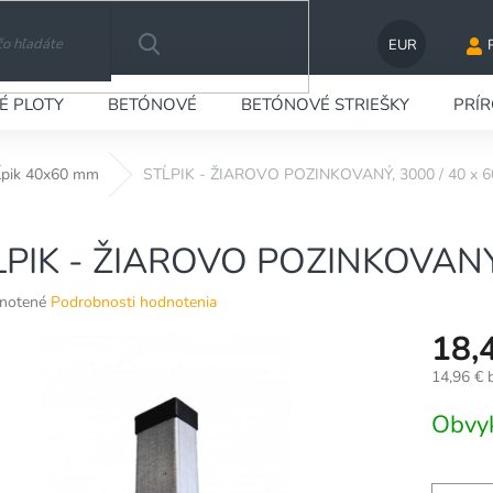
EUR
HĽADAŤ
É PLOTY
BETÓNOVÉ
BETÓNOVÉ STRIEŠKY
PRÍ
ĺpik 40x60 mm
STĹPIK - ŽIAROVO POZINKOVANÝ, 3000 / 40 x 
ĹPIK - ŽIAROVO POZINKOVANÝ,
né
notené
Podrobnosti hodnotenia
nie
18,
u
14,96 €
Jednotko
Obvy
cena:
ek.