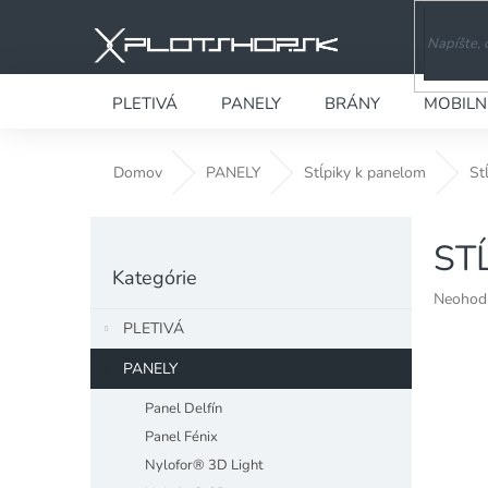
Prejsť
na
obsah
PLETIVÁ
PANELY
BRÁNY
MOBILN
Domov
PANELY
Stĺpiky k panelom
St
B
ST
o
Preskočiť
č
Kategórie
kategórie
n
Priemer
Neohod
ý
hodnote
PLETIVÁ
produkt
p
je
a
PANELY
0,0
n
z
Panel Delfín
e
5
Panel Fénix
l
hviezdiči
Nylofor® 3D Light