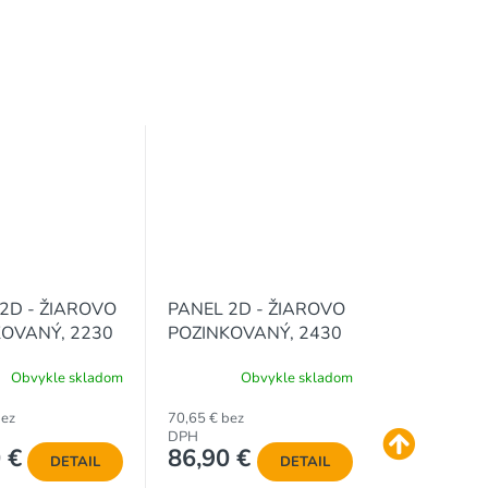
2D - ŽIAROVO
PANEL 2D - ŽIAROVO
OVANÝ, 2230
POZINKOVANÝ, 2430
/ 200 x 50 / 5.0
x 2500 / 200 x 50 / 5.0
Obvykle skladom
Obvykle skladom
mm
bez
70,65 € bez
DPH
 €
86,90 €
DETAIL
DETAIL