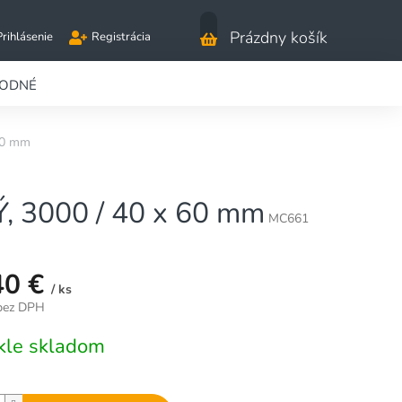
Nákupný
Prázdny košík
Prihlásenie
Registrácia
košík
RODNÉ
60 mm
 3000 / 40 x 60 mm
MC661
40 €
/ ks
 bez DPH
vá
kle skladom