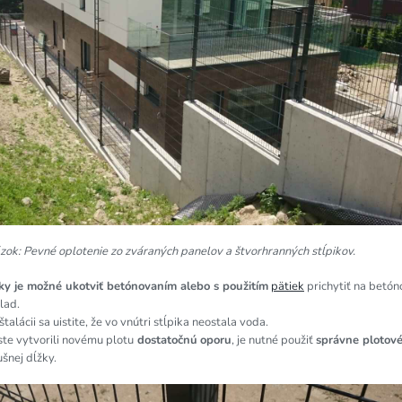
ok: Pevné oplotenie zo zváraných panelov a štvorhranných stĺpikov.
iky je možné ukotviť betónovaním alebo s použitím
pätiek
prichytiť na betón
lad.
nštalácii sa uistite, že vo vnútri stĺpika neostala voda.
te vytvorili novému plotu
dostatočnú
oporu
, je nutné použiť
správne plotové
ušnej dĺžky.