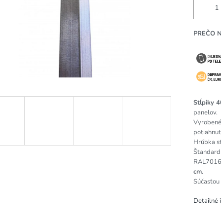
PREČO 
Stĺpiky 
panelov.
Vyrobené
potiahnut
Hrúbka st
Štandardn
RAL7016 
cm
.
Súčasťou 
Detailné 