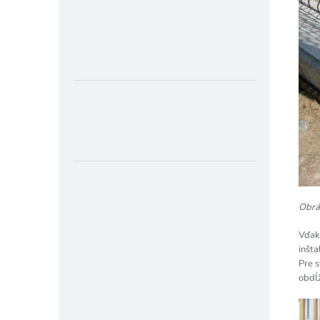
Obráz
Vďak
inšta
Pre s
obdĺž