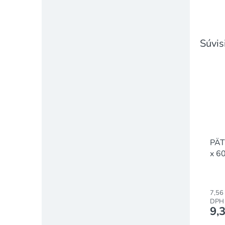
Súvis
PÄT
x 6
PO
7,56
DPH
9,