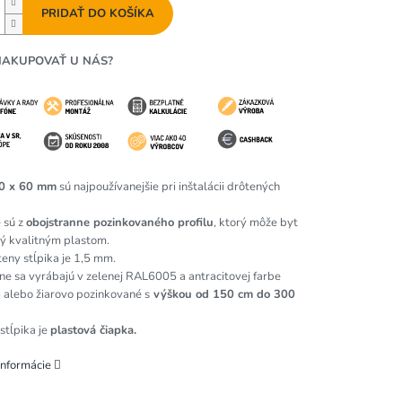
PRIDAŤ DO KOŠÍKA
NAKUPOVAŤ U NÁS?
40 x 60 mm
sú najpoužívanejšie pri inštalácii drôtených
 sú z
obojstranne pozinkovaného profilu
, ktorý môže byt
ý kvalitným plastom.
eny stĺpika je 1,5 mm.
e sa vyrábajú v zelenej RAL6005 a antracitovej farbe
alebo žiarovo pozinkované s
výškou od 150 cm do 300
stĺpika je
plastová čiapka.
informácie