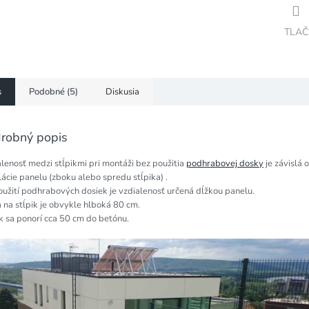
TLAČ
s
Podobné (5)
Diskusia
robný popis
lenosť medzi stĺpikmi pri montáži bez použitia
podhrabovej dosky
je závislá 
lácie panelu (zboku alebo spredu stĺpika) .
oužití podhrabových dosiek je vzdialenosť určená dĺžkou panelu.
 na stĺpik je obvykle hlboká 80 cm.
k sa ponorí cca 50 cm do betónu.