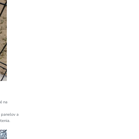
né na
h panelov a
tenia.