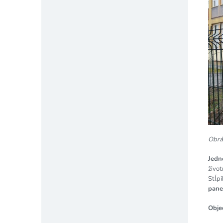
Obráz
Jedn
život
Stĺp
pane
Obje