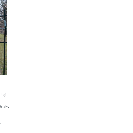
elej
h ako
ň.