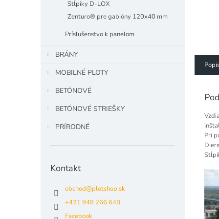
Stĺpiky D-LOX
Zenturo® pre gabióny 120x40 mm
Príslušenstvo k panelom
BRÁNY
Popi
MOBILNÉ PLOTY
BETÓNOVÉ
Pod
BETÓNOVÉ STRIEŠKY
Vzdia
inšta
PRÍRODNÉ
Pri p
Diera
Stĺpi
Kontakt
obchod
@
plotshop.sk
+421 948 266 648
Facebook