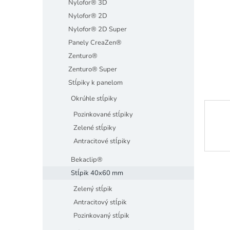
Nylofor® 3D
Nylofor® 2D
Nylofor® 2D Super
Panely CreaZen®
Zenturo®
Zenturo® Super
Stĺpiky k panelom
Okrúhle stĺpiky
Pozinkované stĺpiky
Zelené stĺpiky
Antracitové stĺpiky
Bekaclip®
Stĺpik 40x60 mm
Zelený stĺpik
Antracitový stĺpik
Pozinkovaný stĺpik