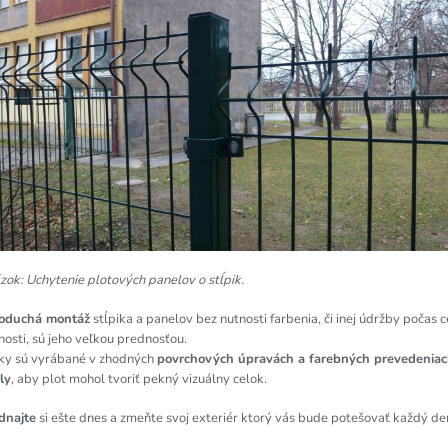
ok: Uchytenie plotových panelov o stĺpik.
oduchá montáž
stĺpika a panelov bez nutnosti farbenia, či inej údržby počas c
nosti, sú jeho veľkou prednosťou.
iky sú vyrábané v zhodných
povrchových úpravách a farebných prevedeniac
ly
, aby plot mohol tvoriť pekný vizuálny celok.
dnajte
si ešte dnes a zmeňte svoj exteriér ktorý vás bude potešovať každý de