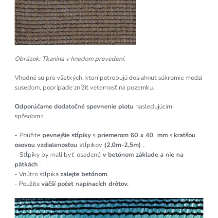
Obrázok: Tkanina v hnedom prevedení.
Vhodné sú pre všetkých, ktorí potrebujú dosiahnuť súkromie medzi
susedom, poprípade znížiť veternosť na pozemku.
Odporúčame dodatočné spevnenie plotu
nasledujúcimi
spôsobmi:
-
Použite
pevnejšie stĺpiky
s
priemerom 60 x 40 mm
s
kratšou
osovou vzdialenosťou
stĺpikov
(2,0m-2,5m) .
-
Stĺpiky by mali byť osadené
v betónom základe a nie na
pätkách
.
- Vnútro stĺpika
zalejte betónom
.
- Použite
väčší počet napínacích drôtov.