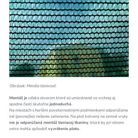
Obrázok: Menšia tienivosť.
Montáž je
vďaka otvorom ktoré sú umiestnené vo vrchnej aj
spodne časti skutočne
jednoduchá
.
Na miestach s horšími poveternostnými podmienkami odporúčame
iné (pevnejšie) riešenie zatienenia. Na plot kotvený na zemné vruty
nie je odporúčaná montáž tieniacej tkaniny
, ktorá by pri silnom
vetre mohla spôsobiť
vyvrátenie plotu
.