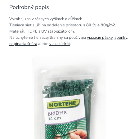
Podrobný popis
Vyrábajú sa v rôznych výškach a dĺžkach.
Tieniaca sieť slúži na oddelenie priestoru s
80 % a 90g/m2.
Materiál: HDPE s UV stabilizátorom.
Na uchytenie tieniacej tkaniny sa používajú
viazacie pásky
,
sponky
,
napínacia šnúra
alebo
viazací
drôt
.