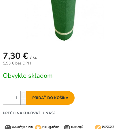
7,30 €
/ ks
5,93 € bez DPH
Jednotková
Obvykle skladom
cena:
PRIDAŤ DO KOŠÍKA
PREČO NAKUPOVAŤ U NÁS?