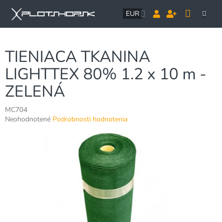
Prejsť
NÁK
na
EUR
obsah
KOŠÍ
TIENIACA TKANINA
LIGHTTEX 80% 1.2 x 10 m -
ZELENÁ
MC704
Priemerné
Neohodnotené
Podrobnosti hodnotenia
hodnotenie
produktu
je
0,0
z
5
hviezdičiek.