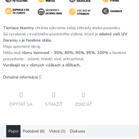
Tieniace tkaniny
chránia súkromie vašej záhrady alebo pozemku.
Sú vyrobené z kvalitného plastového vlákna, ktoré je
odolné voči UV
žiareniu
a
je farebne stále.
Majú spevnený okraj.
Môžu mať
rôznu tienivosť - 30%, 80%, 90%, 95%, 100%
a farebné
prevedenie - zelené, hnedé, sivé, antracitové.
Vyrábajú sa v rôznych výškach a dĺžkach.
Detailné informácie
OPÝTAŤ SA
STRÁŽIŤ
ZDIEĽAŤ
Popis
Podobné (6)
Videá (1)
Diskusia