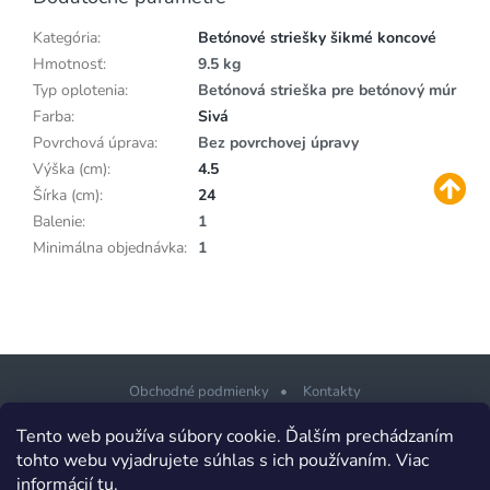
Kategória
:
Betónové striešky šikmé koncové
Hmotnosť
:
9.5 kg
Typ oplotenia
:
Betónová strieška pre betónový múr
Farba
:
Sivá
Povrchová úprava
:
Bez povrchovej úpravy
Výška (cm)
:
4.5
Šírka (cm)
:
24
Balenie
:
1
Minimálna objednávka
:
1
Obchodné podmienky
Kontakty
Z
Tento web používa súbory cookie. Ďalším prechádzaním
á
tohto webu vyjadrujete súhlas s ich používaním. Viac
p
informácií
tu
.