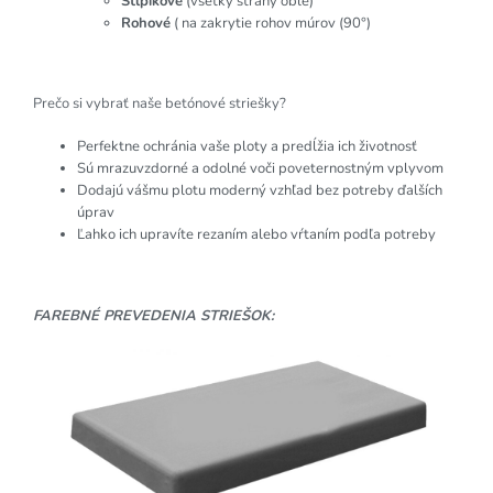
Stĺpikové
(všetky strany oblé)
Rohové
( na zakrytie rohov múrov (90°)
Prečo si vybrať naše betónové striešky?
Perfektne ochránia vaše ploty a predĺžia ich životnosť
Sú mrazuvzdorné a odolné voči poveternostným vplyvom
Dodajú vášmu plotu moderný vzhľad bez potreby ďalších
úprav
Ľahko ich upravíte rezaním alebo vŕtaním podľa potreby
FAREBNÉ PREVEDENIA STRIEŠOK: