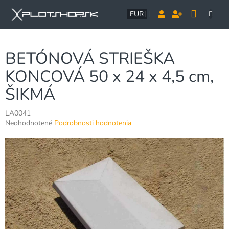
Prejsť
NÁK
na
EUR
obsah
KOŠÍ
BETÓNOVÁ STRIEŠKA
KONCOVÁ 50 x 24 x 4,5 cm,
ŠIKMÁ
LA0041
Priemerné
Neohodnotené
Podrobnosti hodnotenia
hodnotenie
produktu
je
0,0
z
5
hviezdičiek.