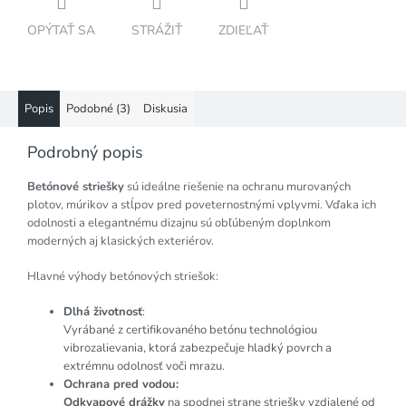
OPÝTAŤ SA
STRÁŽIŤ
ZDIEĽAŤ
Popis
Podobné (3)
Diskusia
Podrobný popis
Betónové striešky
sú ideálne riešenie na ochranu murovaných
plotov, múrikov a stĺpov pred poveternostnými vplyvmi. Vďaka ich
odolnosti a elegantnému dizajnu sú obľúbeným doplnkom
moderných aj klasických exteriérov.
Hlavné výhody betónových striešok:
Dlhá životnosť
:
Vyrábané z certifikovaného betónu technológiou
vibrozalievania, ktorá zabezpečuje hladký povrch a
extrémnu odolnosť voči mrazu.
Ochrana pred vodou:
Odkvapové drážky
na spodnej strane striešky vzdialené od