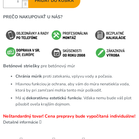
PRIDAŤ DO KOŠÍKA
PREČO NAKUPOVAŤ U NÁS?
Betónové striešky
pre betónový múr
Chránia múrik
proti zatekaniu, vplyvu vody a počasia.
Hlavnou funkciou je ochrana, aby vám do múra nenatiekla voda,
ktorá by pri zamŕzaní mohla tento múr poškodiť.
Má aj
dekoratívnu estetickú funkciu
. Vďaka nemu bude váš plot
pôsobiť oveľa krajším dojmom.
Neštandardný tovar! Cena prepravy bude vypočítaná individuálne!
Detailné informácie