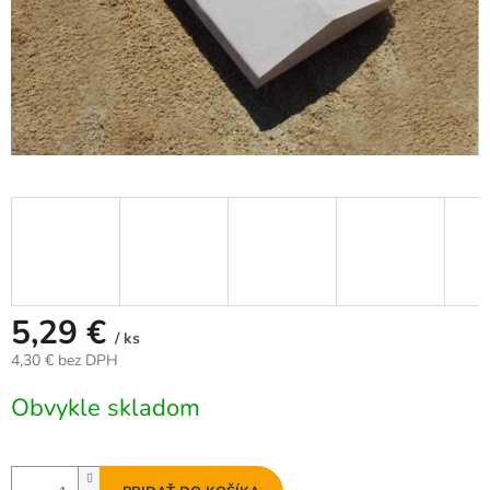
5,29 €
/ ks
4,30 € bez DPH
Jednotková
Obvykle skladom
cena: