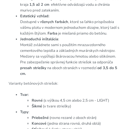
kraja
1,5 až 2 cm
efektívne odvádzajú vodu a chránia
murivo pred zatekaním.
Estetický vzhľad:
Dostupné v
rôznych farbách
, ktoré sa ľahko prispôsobia
vášmu plotu v modernom jednoduchom dizajne, ktorý ladí s
každým štýlom.
Farba
je miešaná priamo do betónu.
Jednoduchá inštalácia
:
Montáž zvládnete sami s použitím mrazuvzdorného
cementového lepidla a základných murárskych nástrojov.
Medzery sa vypĺňajú škárovacou hmotou alebo silikónom.
Pre zabezpečenie správnej funkcie striešok sa odporúča
presah striešky
na oboch stranách v rozmedzí
od 3,5 do 5
cm.
Varianty betónových striešok:
Tvar:
Rovné
(s výškou 4,5 cm alebo 2,5 cm - LIGHT)
Šikmé
(v tvare striešky)
Typy
:
Priebežné
(rovno rezané z oboch strán)
Koncové
(jedna strana rovná, druhá oblá)