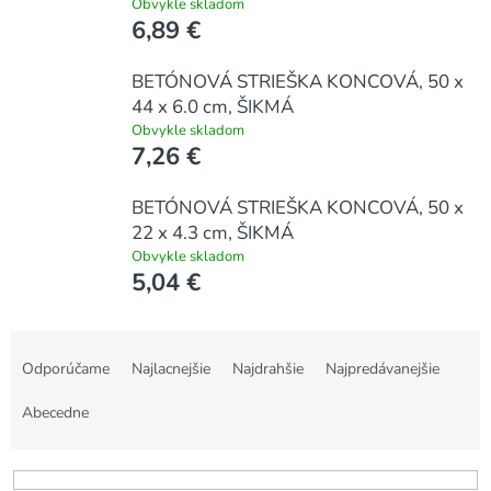
Obvykle skladom
6,89 €
BETÓNOVÁ STRIEŠKA KONCOVÁ, 50 x
44 x 6.0 cm, ŠIKMÁ
Obvykle skladom
7,26 €
BETÓNOVÁ STRIEŠKA KONCOVÁ, 50 x
22 x 4.3 cm, ŠIKMÁ
Obvykle skladom
5,04 €
R
a
Odporúčame
Najlacnejšie
Najdrahšie
Najpredávanejšie
d
e
Abecedne
n
i
e