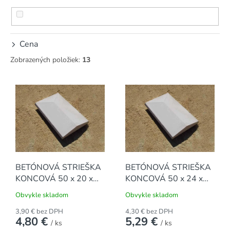
p
r
o
d
Cena
u
Zobrazených položiek:
13
k
t
V
o
ý
v
p
i
s
p
r
o
BETÓNOVÁ STRIEŠKA
BETÓNOVÁ STRIEŠKA
d
KONCOVÁ 50 x 20 x
KONCOVÁ 50 x 24 x
u
4,2 cm, ŠIKMÁ
4,5 cm, ŠIKMÁ
k
Obvykle skladom
Obvykle skladom
t
3,90 € bez DPH
4,30 € bez DPH
o
4,80 €
5,29 €
/ ks
/ ks
v