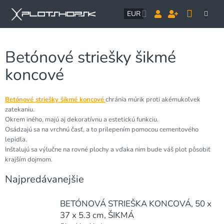
Prejsť
NÁK
na
EUR
obsah
KOŠÍ
Betónové striešky šikmé
koncové
Betónové striešky šikmé koncové
chránia múrik proti akémukoľvek
zatekaniu.
Okrem iného, majú aj dekoratívnu a estetickú funkciu.
Osádzajú sa na vrchnú časť, a to prilepením pomocou cementového
lepidla.
Inštalujú sa výlučne na rovné plochy a vďaka nim bude váš plot pôsobiť
krajším dojmom.
Najpredávanejšie
BETÓNOVÁ STRIEŠKA KONCOVÁ, 50 x
37 x 5.3 cm, ŠIKMÁ