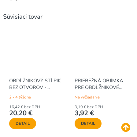
Súvisiaci tovar
OBDĹŽNIKOVÝ STĹPIK
PRIEBEŽNÁ OBJÍMKA
BEZ OTVOROV -
PRE OBDĹŽNIKOVÉ
POZINKOVANÝ, 2200 /
STĹPIKY 40 x 60 -
2 - 4 týždne
Na vyžiadanie
40 x 60 / 1.5 mm
POZINKOVANÁ
16,42 € bez DPH
3,19 € bez DPH
20,20 €
3,92 €
DETAIL
DETAIL