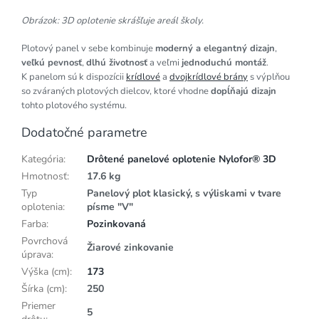
Obrázok: 3D oplotenie skrášľuje areál školy.
Plotový panel v sebe kombinuje
moderný a elegantný dizajn
,
veľkú pevnosť
,
dlhú životnosť
a veľmi
jednoduchú montáž
.
K panelom sú k dispozícii
krídlové
a
dvojkrídlové brány
s výplňou
so zváraných plotových dielcov, ktoré vhodne
dopĺňajú dizajn
tohto plotového systému.
Dodatočné parametre
Kategória
:
Drôtené panelové oplotenie Nylofor® 3D
Hmotnosť
:
17.6 kg
Typ
Panelový plot klasický, s výliskami v tvare
oplotenia
:
písme "V"
Farba
:
Pozinkovaná
Povrchová
Žiarové zinkovanie
úprava
:
Výška (cm)
:
173
Šírka (cm)
:
250
Priemer
5