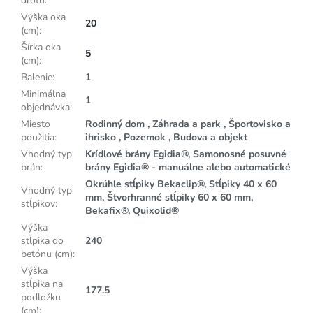
drôtu
:
Výška oka
20
(cm)
:
Šírka oka
5
(cm)
:
Balenie
:
1
Minimálna
1
objednávka
:
Miesto
Rodinný dom , Záhrada a park , Športovisko a
použitia
:
ihrisko , Pozemok , Budova a objekt
Vhodný typ
Krídlové brány Egidia®, Samonosné posuvné
brán
:
brány Egidia® - manuálne alebo automatické
Okrúhle stĺpiky Bekaclip®, Stĺpiky 40 x 60
Vhodný typ
mm, Štvorhranné stĺpiky 60 x 60 mm,
stĺpikov
:
Bekafix®, Quixolid®
Výška
stĺpika do
240
betónu (cm)
:
Výška
stĺpika na
177.5
podložku
(cm)
: