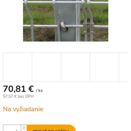
70,81 €
/ ks
57,57 € bez DPH
Jednotková
Na vyžiadanie
cena: