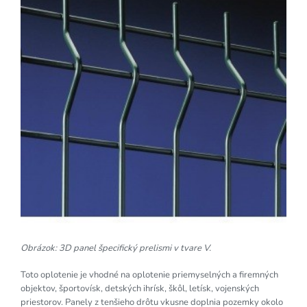
Obrázok: 3D panel špecifický prelismi v tvare V.
Toto oplotenie je vhodné na oplotenie priemyselných a firemných
objektov, športovísk, detských ihrísk, škôl, letísk, vojenských
priestorov. Panely z tenšieho drôtu vkusne doplnia pozemky okolo