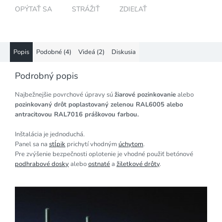
OPÝTAŤ SA
STRÁŽIŤ
ZDIEĽAŤ
Popis
Podobné (4)
Videá (2)
Diskusia
Podrobný popis
Najbežnejšie povrchové úpravy sú
žiarové pozinkovanie
alebo
pozinkovaný drôt poplastovaný zelenou RAL6005 alebo
antracitovou RAL7016 práškovou farbou.
Inštalácia je jednoduchá.
Panel sa na
stĺpik
prichytí vhodným
úchytom
.
Pre zvýšenie bezpečnosti oplotenie je vhodné použiť betónové
podhrabové dosky
alebo
ostnaté
a
žiletkové drôty
.