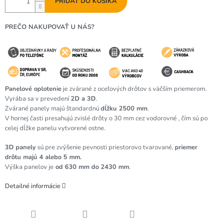
PRIDAŤ DO KOŠÍKA
PREČO NAKUPOVAŤ U NÁS?
Panelové oplotenie
je zvárané z oceľových drôtov s väčším priemerom.
Vyrába sa v prevedení
2D a 3D
.
Zvárané panely majú štandardnú
dĺžku 2500 mm
.
V hornej časti presahujú zvislé drôty o 30 mm cez vodorovné , čím sú po
celej dĺžke panelu vytvorené ostne.
3D panely
sú pre zvýšenie pevnosti priestorovo tvarované,
priemer
drôtu majú 4 alebo 5 mm.
Výška panelov je
od 630 mm do 2430 mm
.
Detailné informácie