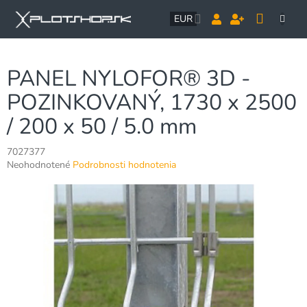
Prejsť
NÁK
na
EUR
obsah
KOŠÍ
PANEL NYLOFOR® 3D -
POZINKOVANÝ, 1730 x 2500
/ 200 x 50 / 5.0 mm
7027377
Priemerné
Neohodnotené
Podrobnosti hodnotenia
hodnotenie
produktu
je
0,0
z
5
hviezdičiek.