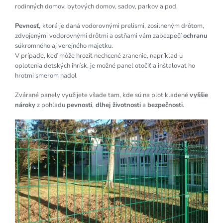
rodinných domov, bytových domov, sadov, parkov a pod.
Pevnosť,
ktorá je daná vodorovnými prelismi, zosilneným drôtom,
zdvojenými vodorovnými drôtmi a ostňami vám zabezpečí
ochranu
súkromného aj verejného majetku.
V prípade, keď môže hroziť nechcené zranenie, napríklad u
oplotenia detských ihrísk, je možné panel otočiť a inštalovať ho
hrotmi smerom nadol
Zvárané panely využijete všade tam, kde sú na plot kladené
vyššie
nároky
z pohľadu
pevnosti
,
dlhej životnosti
a
bezpečnosti
.