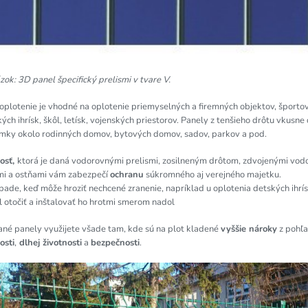
ok: 3D panel špecifický prelismi v tvare V.
oplotenie je vhodné na oplotenie priemyselných a firemných objektov, športov
ých ihrísk, škôl, letísk, vojenských priestorov. Panely z tenšieho drôtu vkusne
mky okolo rodinných domov, bytových domov, sadov, parkov a pod.
osť,
ktorá je daná vodorovnými prelismi, zosilneným drôtom, zdvojenými vo
mi a ostňami vám zabezpečí
ochranu
súkromného aj verejného majetku.
pade, keď môže hroziť nechcené zranenie, napríklad u oplotenia detských ihrís
 otočiť a inštalovať ho hrotmi smerom nadol
ané panely využijete všade tam, kde sú na plot kladené
vyššie nároky
z pohľ
osti
,
dlhej životnosti
a
bezpečnosti
.