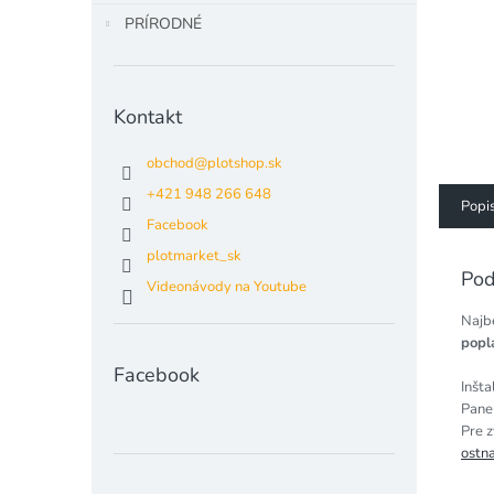
PRÍRODNÉ
Kontakt
obchod
@
plotshop.sk
+421 948 266 648
Popi
Facebook
plotmarket_sk
Pod
Videonávody na Youtube
Najb
popl
Facebook
Inšta
Pane
Pre 
ostn