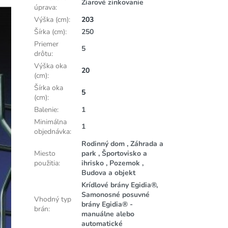
Žiarové zinkovanie
úprava
:
Výška (cm)
:
203
Šírka (cm)
:
250
Priemer
5
drôtu
:
Výška oka
20
(cm)
:
Šírka oka
5
(cm)
:
Balenie
:
1
Minimálna
1
objednávka
:
Rodinný dom , Záhrada a
Miesto
park , Športovisko a
použitia
:
ihrisko , Pozemok ,
Budova a objekt
Krídlové brány Egidia®,
Samonosné posuvné
Vhodný typ
brány Egidia® -
brán
:
manuálne alebo
automatické