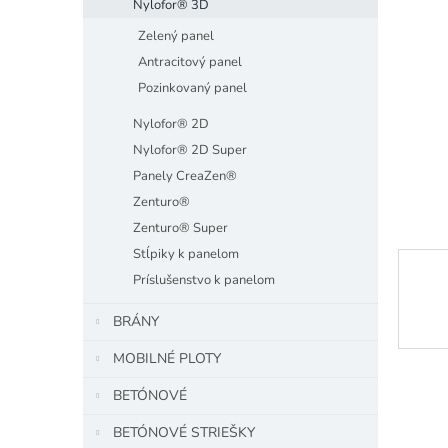
Nylofor® 3D
hviezdiči
Zelený panel
Antracitový panel
Pozinkovaný panel
Nylofor® 2D
Nylofor® 2D Super
Panely CreaZen®
Zenturo®
Zenturo® Super
Stĺpiky k panelom
Príslušenstvo k panelom
BRÁNY
MOBILNÉ PLOTY
BETÓNOVÉ
BETÓNOVÉ STRIEŠKY