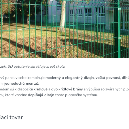
ok: 3D oplotenie skrášľuje areál školy.
ový panel v sebe kombinuje
moderný a elegantný dizajn
,
veľkú pevnosť
,
dlhú
ľmi
jednoduchú montáž
.
elom sú k dispozícii
krídlové
a
dvojkrídlové brány
s výplňou so zváraných pl
cov, ktoré vhodne
dopĺňajú dizajn
tohto plotového systému.
iaci tovar