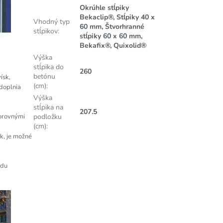
Okrúhle stĺpiky
Bekaclip®, Stĺpiky 40 x
Vhodný typ
60 mm, Štvorhranné
stĺpikov
:
stĺpiky 60 x 60 mm,
Bekafix®, Quixolid®
Výška
stĺpika do
260
betónu
ísk,
(cm)
:
 doplnia
Výška
stĺpika na
207.5
podložku
dorovnými
(cm)
:
k, je možné
adu