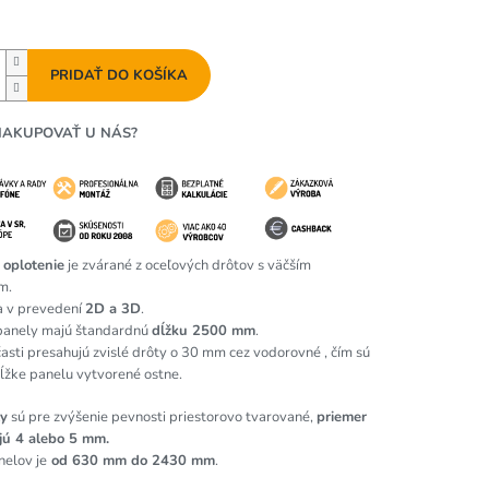
PRIDAŤ DO KOŠÍKA
NAKUPOVAŤ U NÁS?
 oplotenie
je zvárané z oceľových drôtov s väčším
m.
a v prevedení
2D a 3D
.
panely majú štandardnú
dĺžku 2500 mm
.
časti presahujú zvislé drôty o 30 mm cez vodorovné , čím sú
dĺžke panelu vytvorené ostne.
y
sú pre zvýšenie pevnosti priestorovo tvarované,
priemer
jú 4 alebo 5 mm.
elov je
od 630 mm do 2430 mm
.