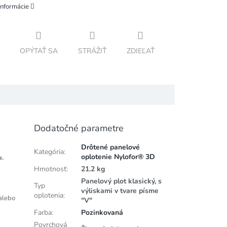
informácie
OPÝTAŤ SA
STRÁŽIŤ
ZDIEĽAŤ
Dodatočné parametre
Drôtené panelové
Kategória
:
oplotenie Nylofor® 3D
u.
Hmotnosť
:
21.2 kg
Panelový plot klasický, s
Typ
výliskami v tvare písme
oplotenia
:
alebo
"V"
Farba
:
Pozinkovaná
Povrchová