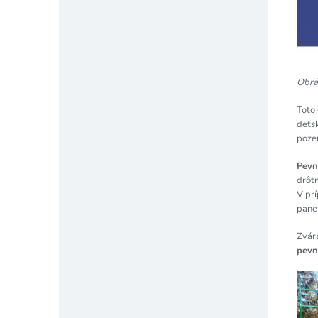
Obráz
Toto 
detsk
poze
Pevn
drôt
V prí
panel
Zvár
pevn