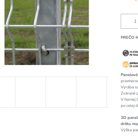
ek.
PREČO 
Panelové
priemero
Vyrába s
Zvárané 
V hornej 
po celej 
3D panel
drôtu ma
Výška pan