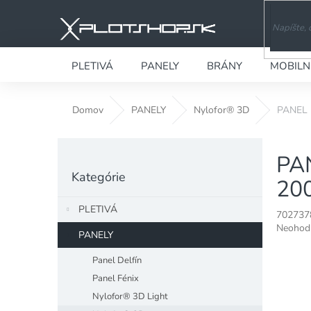
Prejsť
na
obsah
PLETIVÁ
PANELY
BRÁNY
MOBILN
Domov
PANELY
Nylofor® 3D
PANEL 
B
PA
o
Preskočiť
č
Kategórie
kategórie
200
n
ý
PLETIVÁ
702737
p
Priemer
Neohod
a
PANELY
hodnote
n
produkt
Panel Delfín
e
je
Panel Fénix
l
0,0
z
Nylofor® 3D Light
5