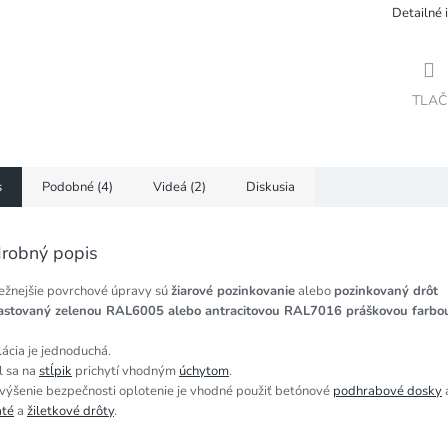
Detailné 
TLAČ
s
Podobné (4)
Videá (2)
Diskusia
robný popis
ežnejšie povrchové úpravy sú
žiarové pozinkovanie
alebo
pozinkovaný drôt
astovaný zelenou RAL6005 alebo antracitovou RAL7016 práškovou farbo
lácia je jednoduchá.
l sa na
stĺpik
prichytí vhodným
úchytom
.
zvýšenie bezpečnosti oplotenie je vhodné použiť betónové
podhrabové dosky
até
a
žiletkové drôty
.