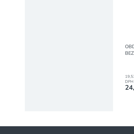
OBD
BEZ
POZ
40 
19,5
DPH
24