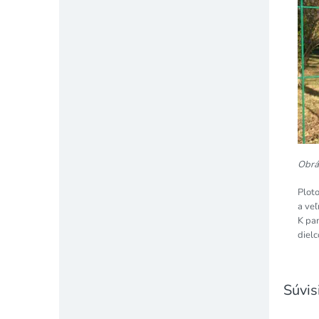
Obráz
Plot
a ve
K pan
diel
Súvis