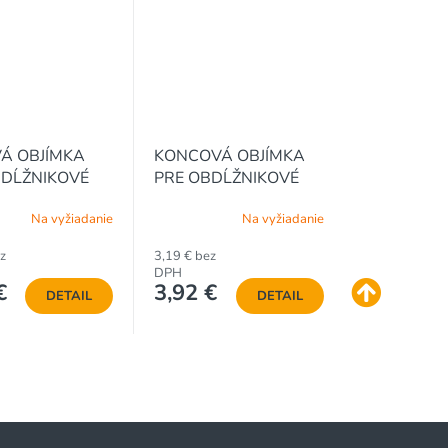
Á OBJÍMKA
KONCOVÁ OBJÍMKA
BDĹŽNIKOVÉ
PRE OBDĹŽNIKOVÉ
 40 x 60 -
STĹPIKY 40 x 60 -
Na vyžiadanie
Na vyžiadanie
KOVANÁ
POZINKOVANÁ
z
3,19 € bez
DPH
€
3,92 €
DETAIL
DETAIL