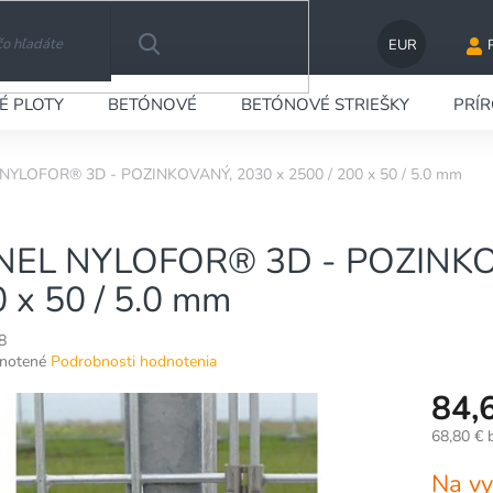
EUR
HĽADAŤ
É PLOTY
BETÓNOVÉ
BETÓNOVÉ STRIEŠKY
PRÍ
NYLOFOR® 3D - POZINKOVANÝ, 2030 x 2500 / 200 x 50 / 5.0 mm
NEL NYLOFOR® 3D - POZINKOV
 x 50 / 5.0 mm
8
né
notené
Podrobnosti hodnotenia
nie
84,
u
68,80 €
Jednotko
Na vy
cena: