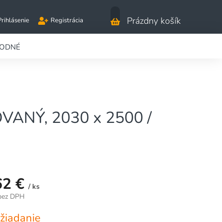
Nákupný
Prázdny košík
Prihlásenie
Registrácia
košík
RODNÉ
ANÝ, 2030 x 2500 /
62 €
/ ks
 bez DPH
vá
žiadanie