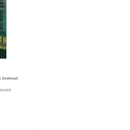
 životnosť
otových