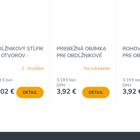
ĹŽNIKOVÝ STĹPIK
PRIEBEŽNÁ OBJÍMKA
ROHOV
 OTVOROV -
PRE OBDĹŽNIKOVÉ
PRE O
INKOVANÝ, 2600 /
STĹPIKY 40 x 60 -
STĹPIKY
2 - 4 týždne
Na vyžiadanie
x 60 / 1.5 mm
POZINKOVANÁ
POZIN
3 € bez
3,19 € bez
3,19 € be
DPH
DPH
,02 €
3,92 €
3,92 
DETAIL
DETAIL