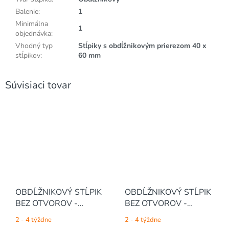
Balenie
:
1
Minimálna
1
objednávka
:
Vhodný typ
Stĺpiky s obdĺžnikovým prierezom 40 x
stĺpikov
:
60 mm
Súvisiaci tovar
OBDĹŽNIKOVÝ STĹPIK
OBDĹŽNIKOVÝ STĹPIK
BEZ OTVOROV -
BEZ OTVOROV -
POZINKOVANÝ, 1700 /
POZINKOVANÝ, 2000 /
2 - 4 týždne
2 - 4 týždne
40 x 60 / 1.5 mm
40 x 60 / 1.2 mm