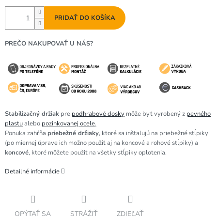
PRIDAŤ DO KOŠÍKA
PREČO NAKUPOVAŤ U NÁS?
Stabilizačný držiak
pre
podhrabové dosky
môže byť vyrobený z
pevného
plastu
alebo
pozinkovanej ocele
.
Ponuka zahŕňa
priebežné držiaky
, ktoré sa inštalujú na priebežné stĺpiky
(po miernej úprave ich možno použiť aj na koncové a rohové stĺpiky) a
koncové
, ktoré môžete použiť na všetky stĺpiky oplotenia.
Detailné informácie
OPÝTAŤ SA
STRÁŽIŤ
ZDIEĽAŤ