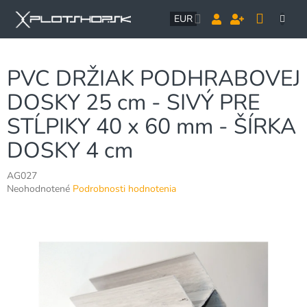
Prejsť
NÁK
na
EUR
obsah
KOŠÍ
PVC DRŽIAK PODHRABOVEJ
DOSKY 25 cm - SIVÝ PRE
STĹPIKY 40 x 60 mm - ŠÍRKA
DOSKY 4 cm
AG027
Priemerné
Neohodnotené
Podrobnosti hodnotenia
hodnotenie
produktu
je
0,0
z
5
hviezdičiek.