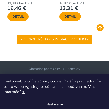
13,38 € bez DPH
10,82 € bez DPH
16,46 €
13,31 €
DETAIL
DETAIL
ZOBRAZIŤ VŠETKY SÚVISIACE PRODUKTY
Obchodné podmienky
Kontakty
Z
Tento web používa súbory cookie. Ďalším prechádzaním
á
tohto webu vyjadrujete súhlas s ich používaním. Viac
p
informácií
tu
.
Copyright 2026
PLOTSHOP.sk Ploty a brány pre každého
. Všetky
ä
práva vyhradené.
t
Design šablony vytvořil
Shoptetak.cz
&
Tomáš Hlad
.
Nastavenie
i
Vytvoril Shoptet