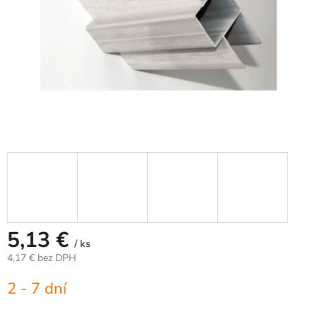
5,13 €
/ ks
4,17 € bez DPH
Jednotková
2 - 7 dní
cena: