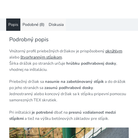
Popis
Podobné (8)
Diskusia
Podrobný popis
Vnútorný profil priebežných držiakov je prispôsobený
okrúhlym
alebo
štvorhranným stĺpikom
.
Šírka drážok po stranách určuje
hrúbku podhrabovej dosky
,
vhodnej na inštaláciu.
Priebežný držiak sa
nasunie na zabetónovaný stĺpik
a do drážok
po jeho stranách sa
zasunú podhrabové dosky
.
Jednostranný alebo koncový držiak sa k stĺpiku pripevní pomocou
samorezných TEX skrutiek.
Pri inštalácii
je potrebné
dbať na
presnú vzdialenosť medzi
stĺpikmi
a tiež na výšku betónových základov pre stĺpik.