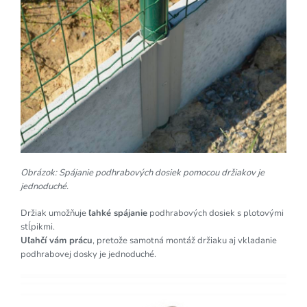
Obrázok: Spájanie podhrabových dosiek pomocou držiakov je
jednoduché.
Držiak umožňuje
ľahké spájanie
podhrabových dosiek s plotovými
stĺpikmi.
Uľahčí vám prácu
, pretože samotná montáž držiaku aj vkladanie
podhrabovej dosky je jednoduché.