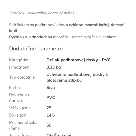
Obrázok: Univerzálny koncový držiak.
S držiakom na podhrabovú dosku
zvládne montáž každý domáci
kutil
.
Rýchlou a jednoduchou
montážou šetríte svoj čas aj peniaze.
Dodatočné parametre
Kategória
:
Držiak podhrabovej dosky - PVC
Hmotnosť
:
0.33 kg
Uchytenie podhrabovej dosky k
Typ oplotenia
:
plotovému stĺpiku
Farba
:
Sivá
Povrchová
PVC
úprava
:
Výška (cm)
:
25
Šírka (cm)
:
14.5
Priemer stĺpika
60
(mm)
:
Tvar stĺpika
:
Obdĺžnikový