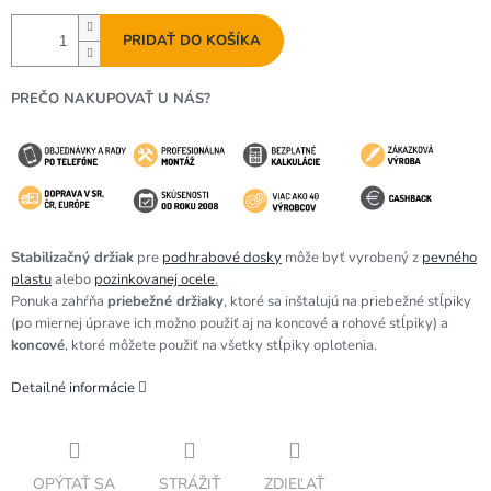
PRIDAŤ DO KOŠÍKA
PREČO NAKUPOVAŤ U NÁS?
Stabilizačný držiak
pre
podhrabové dosky
môže byť vyrobený z
pevného
plastu
alebo
pozinkovanej ocele
.
Ponuka zahŕňa
priebežné držiaky
, ktoré sa inštalujú na priebežné stĺpiky
(po miernej úprave ich možno použiť aj na koncové a rohové stĺpiky) a
koncové
, ktoré môžete použiť na všetky stĺpiky oplotenia.
Detailné informácie
OPÝTAŤ SA
STRÁŽIŤ
ZDIEĽAŤ