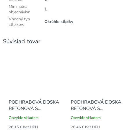
Minimálna
1
objednávka
:
Vhodný typ
Okrúhle stĺpiky
stĺpikov
:
Súvisiaci tovar
PODHRABOVÁ DOSKA
PODHRABOVÁ DOSKA
BETÓNOVÁ S
BETÓNOVÁ S
"NOSOM" 245 x 50 x 4
"NOSOM" 249 x 50 x 4
Obvykle skladom
Obvykle skladom
cm
cm
26,15 € bez DPH
28,46 € bez DPH