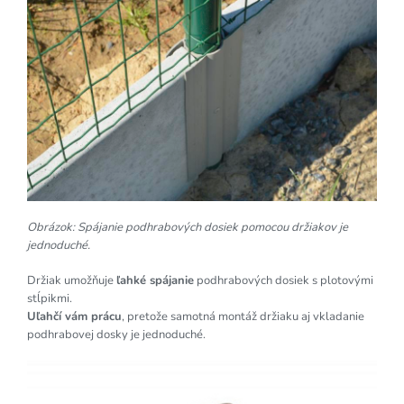
Obrázok: Spájanie podhrabových dosiek pomocou držiakov je
jednoduché.
Držiak umožňuje
ľahké spájanie
podhrabových dosiek s plotovými
stĺpikmi.
Uľahčí vám prácu
, pretože samotná montáž držiaku aj vkladanie
podhrabovej dosky je jednoduché.