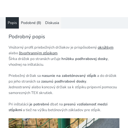
Popis
Podobné (8)
Diskusia
Podrobný popis
Vnútorný profil priebežných držiakov je prispôsobený
okrúhlym
alebo
štvorhranným stĺpikom
.
Šírka drážok po stranách určuje
hrúbku podhrabovej dosky
,
vhodnej na inštaláciu.
Priebežný držiak sa
nasunie na zabetónovaný stĺpik
a do drážok
po jeho stranách sa
zasunú podhrabové dosky
.
Jednostranný alebo koncový držiak sa k stĺpiku pripevní pomocou
samorezných TEX skrutiek.
Pri inštalácii
je potrebné
dbať na
presnú vzdialenosť medzi
stĺpikmi
a tiež na výšku betónových základov pre stĺpik.