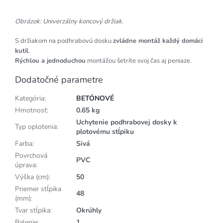
Obrázok: Univerzálny koncový držiak.
S držiakom na podhrabovú dosku
zvládne montáž každý domáci
kutil
.
Rýchlou a jednoduchou
montážou šetríte svoj čas aj peniaze.
Dodatočné parametre
Kategória
:
BETÓNOVÉ
Hmotnosť
:
0.65 kg
Uchytenie podhrabovej dosky k
Typ oplotenia
:
plotovému stĺpiku
Farba
:
Sivá
Povrchová
PVC
úprava
:
Výška (cm)
:
50
Priemer stĺpika
48
(mm)
:
Tvar stĺpika
:
Okrúhly
Balenie
:
1