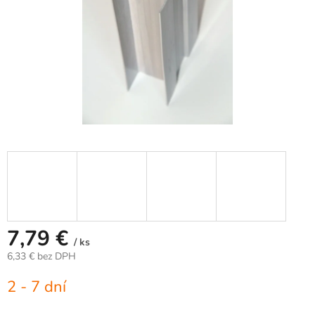
7,79 €
/ ks
6,33 € bez DPH
Jednotková
2 - 7 dní
cena: