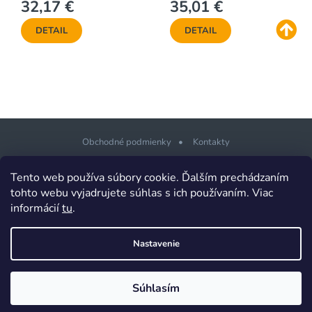
32,17 €
35,01 €
DETAIL
DETAIL
Obchodné podmienky
Kontakty
Z
Tento web používa súbory cookie. Ďalším prechádzaním
á
tohto webu vyjadrujete súhlas s ich používaním. Viac
p
informácií
tu
.
Copyright 2026
PLOTSHOP.sk Ploty a brány pre každého
. Všetky
ä
práva vyhradené.
t
Design šablony vytvořil
Shoptetak.cz
&
Tomáš Hlad
.
Nastavenie
i
Vytvoril Shoptet
e
Súhlasím