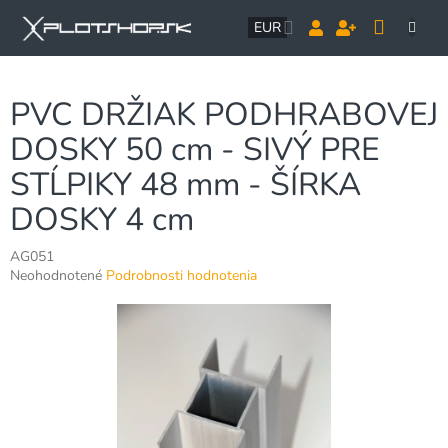
Prejsť
NÁK
na
EUR
obsah
KOŠÍ
PVC DRŽIAK PODHRABOVEJ
DOSKY 50 cm - SIVÝ PRE
STĹPIKY 48 mm - ŠÍRKA
DOSKY 4 cm
AG051
Priemerné
Neohodnotené
Podrobnosti hodnotenia
hodnotenie
produktu
je
0,0
z
5
hviezdičiek.