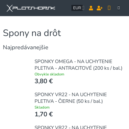
Prejsť
NÁK
na
EUR
obsah
KOŠÍ
Spony na drôt
Najpredávanejšie
SPONKY OMEGA - NA UCHYTENIE
PLETIVA - ANTRACITOVÉ (200 ks / bal.)
Obvykle skladom
3,80 €
SPONKY VR22 - NA UCHYTENIE
PLETIVA - ČIERNE (50 ks / bal.)
Skladom
1,70 €
SPONKY VR22 - NA UCHYTENIE