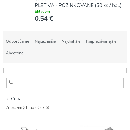
PLETIVA - POZINKOVANÉ (50 ks / bal.)
Skladom
0,54 €
R
a
Odporúčame
Najlacnejšie
Najdrahšie
Najpredávanejšie
d
e
Abecedne
n
i
e
p
r
o
d
Cena
u
Zobrazených položiek:
8
k
t
V
o
ý
v