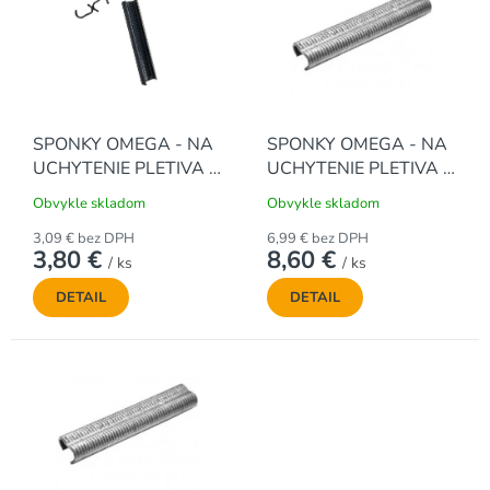
p
i
s
p
r
o
SPONKY OMEGA - NA
SPONKY OMEGA - NA
d
UCHYTENIE PLETIVA -
UCHYTENIE PLETIVA -
u
ANTRACITOVÉ (200 ks
POZINKOVANÉ (1000
k
Obvykle skladom
Obvykle skladom
/ bal.)
ks / bal.)
t
3,09 € bez DPH
6,99 € bez DPH
o
3,80 €
8,60 €
/ ks
/ ks
v
DETAIL
DETAIL