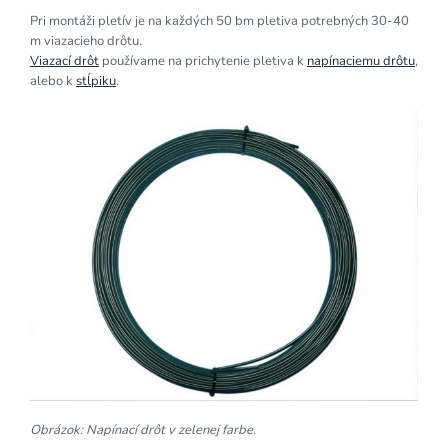
Pri montáži pletív je na každých 50 bm pletiva potrebných 30-40
m viazacieho drôtu.
Viazací drôt
používame na prichytenie pletiva k
napínaciemu drôtu
,
alebo k
stĺpiku
.
Obrázok: Napínací drôt v zelenej farbe.