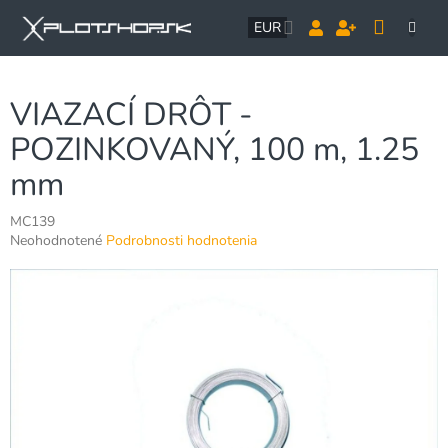
Prejsť
NÁK
na
EUR
obsah
KOŠÍ
VIAZACÍ DRÔT -
POZINKOVANÝ, 100 m, 1.25
mm
MC139
Priemerné
Neohodnotené
Podrobnosti hodnotenia
hodnotenie
produktu
je
0,0
z
5
hviezdičiek.