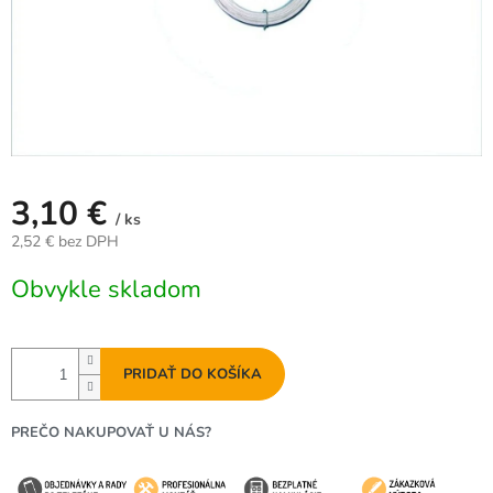
3,10 €
/ ks
2,52 € bez DPH
Jednotková
Obvykle skladom
cena:
PRIDAŤ DO KOŠÍKA
PREČO NAKUPOVAŤ U NÁS?