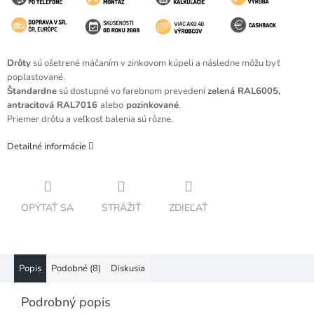
Drôty
sú ošetrené máčaním v zinkovom kúpeli a následne môžu byť
poplastované.
Štandardne
sú dostupné vo farebnom prevedení
zelená RAL6005,
antracitová RAL7016
alebo
pozinkované
.
Priemer drôtu a veľkosť balenia sú rôzne.
Detailné informácie
OPÝTAŤ SA
STRÁŽIŤ
ZDIEĽAŤ
Popis
Podobné (8)
Diskusia
Podrobný popis