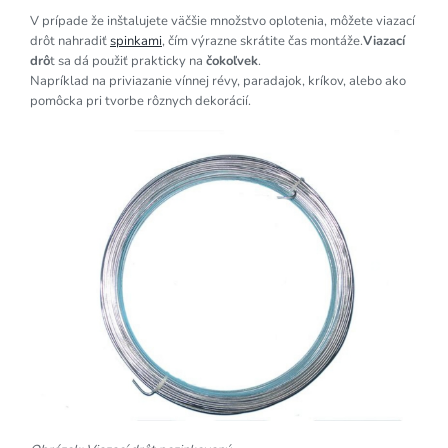
V prípade že inštalujete väčšie množstvo oplotenia, môžete viazací
drôt nahradiť
spinkami
, čím výrazne skrátite čas montáže.
Viazací
drô
t sa dá použiť prakticky na
čokoľvek
.
Napríklad na priviazanie vínnej révy, paradajok, kríkov, alebo ako
pomôcka pri tvorbe rôznych dekorácií.