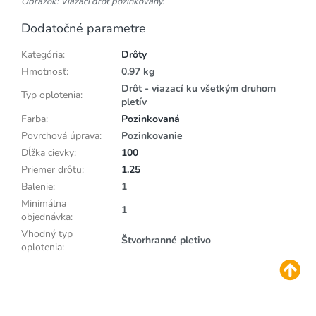
Obrázok: Viazací drôt pozinkovaný.
Dodatočné parametre
Kategória
:
Drôty
Hmotnosť
:
0.97 kg
Drôt - viazací ku všetkým druhom
Typ oplotenia
:
pletív
Farba
:
Pozinkovaná
Povrchová úprava
:
Pozinkovanie
Dĺžka cievky
:
100
Priemer drôtu
:
1.25
Balenie
:
1
Minimálna
1
objednávka
:
Vhodný typ
Štvorhranné pletivo
oplotenia
: